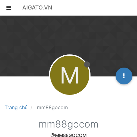
AIGATO.VN
M
Trang chủ
mm88gocom
mm88gocom
@MM88GOCOM