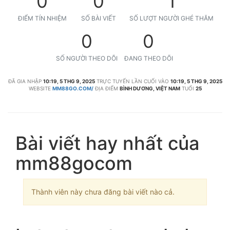
0
0
1
ĐIỂM TÍN NHIỆM
SỐ BÀI VIẾT
SỐ LƯỢT NGƯỜI GHÉ THĂM
0
0
SỐ NGƯỜI THEO DÕI
ĐANG THEO DÕI
ĐÃ GIA NHẬP
10:19, 5 THG 9, 2025
TRỰC TUYẾN LẦN CUỐI VÀO
10:19, 5 THG 9, 2025
WEBSITE
MM88GO.COM/
ĐỊA ĐIỂM
BÌNH DƯƠNG, VIỆT NAM
TUỔI
25
Bài viết hay nhất của
mm88gocom
Thành viên này chưa đăng bài viết nào cả.