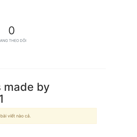
0
ANG THEO DÕI
s made by
1
ài viết nào cả.