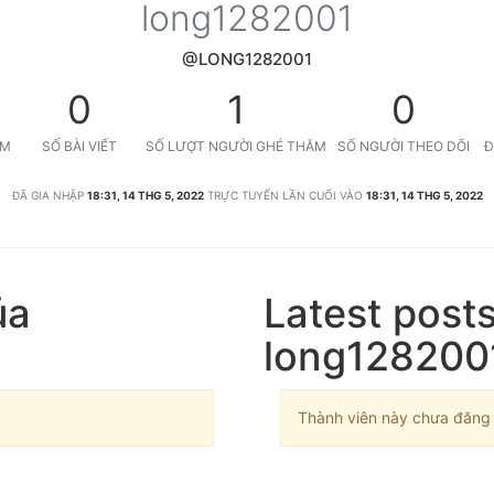
long1282001
@LONG1282001
0
1
0
ỆM
SỐ BÀI VIẾT
SỐ LƯỢT NGƯỜI GHÉ THĂM
SỐ NGƯỜI THEO DÕI
Đ
ĐÃ GIA NHẬP
18:31, 14 THG 5, 2022
TRỰC TUYẾN LẦN CUỐI VÀO
18:31, 14 THG 5, 2022
ủa
Latest post
long128200
Thành viên này chưa đăng b