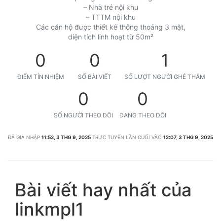
– Nhà trẻ nội khu
– TTTM nội khu
Các căn hộ được thiết kế thông thoáng 3 mặt,
diện tích linh hoạt từ 50m²
0
0
1
ĐIỂM TÍN NHIỆM
SỐ BÀI VIẾT
SỐ LƯỢT NGƯỜI GHÉ THĂM
0
0
SỐ NGƯỜI THEO DÕI
ĐANG THEO DÕI
ĐÃ GIA NHẬP
11:52, 3 THG 9, 2025
TRỰC TUYẾN LẦN CUỐI VÀO
12:07, 3 THG 9, 2025
Bài viết hay nhất của
linkmpl1