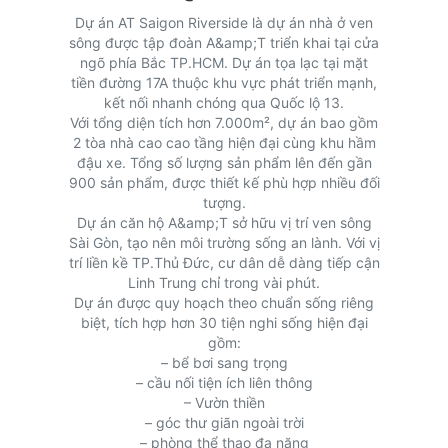
Dự án AT Saigon Riverside là dự án nhà ở ven
sông được tập đoàn A&amp;T triển khai tại cửa
ngõ phía Bắc TP.HCM. Dự án tọa lạc tại mặt
tiền đường 17A thuộc khu vực phát triển mạnh,
kết nối nhanh chóng qua Quốc lộ 13.
Với tổng diện tích hơn 7.000m², dự án bao gồm
2 tòa nhà cao cao tầng hiện đại cùng khu hầm
đậu xe. Tổng số lượng sản phẩm lên đến gần
900 sản phẩm, được thiết kế phù hợp nhiều đối
tượng.
Dự án căn hộ A&amp;T sở hữu vị trí ven sông
Sài Gòn, tạo nên môi trường sống an lành. Với vị
trí liền kề TP.Thủ Đức, cư dân dễ dàng tiếp cận
Linh Trung chỉ trong vài phút.
Dự án được quy hoạch theo chuẩn sống riêng
biệt, tích hợp hơn 30 tiện nghi sống hiện đại
gồm:
– bể bơi sang trọng
– cầu nối tiện ích liên thông
– Vườn thiền
– góc thư giãn ngoài trời
– phòng thể thao đa năng