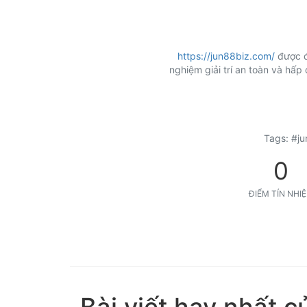
https://jun88biz.com/
được đ
nghiệm giải trí an toàn và hấp 
Tags: #j
0
ĐIỂM TÍN NHI