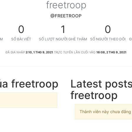
freetroop
@FREETROOP
0
1
0
ỆM
SỐ BÀI VIẾT
SỐ LƯỢT NGƯỜI GHÉ THĂM
SỐ NGƯỜI THEO DÕI
Đ
ĐÃ GIA NHẬP
2:10, 1 THG 9, 2021
TRỰC TUYẾN LẦN CUỐI VÀO
16:08, 2 THG 9, 2021
ủa freetroop
Latest post
freetroop
Thành viên này chưa đăng b