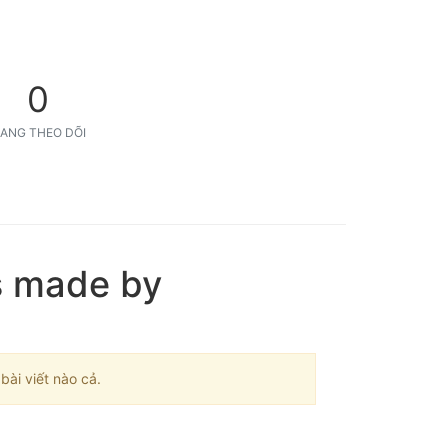
0
ANG THEO DÕI
s made by
ài viết nào cả.