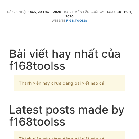
ĐÃ GIA NHẬP
14:27, 29 THG 1, 2026
TRỰC TUYẾN LẦN CUỐI VÀO
14:33, 29 THG 1,
2026
WEBSITE
F168.TOOLS/
Bài viết hay nhất của
f168toolss
Thành viên này chưa đăng bài viết nào cả.
Latest posts made by
f168toolss
Thành viên này chưa đăng bài viết nào cả.