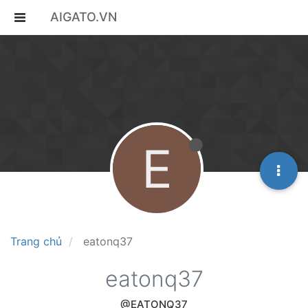
AIGATO.VN
E
Trang chủ
eatonq37
eatonq37
@EATONQ37