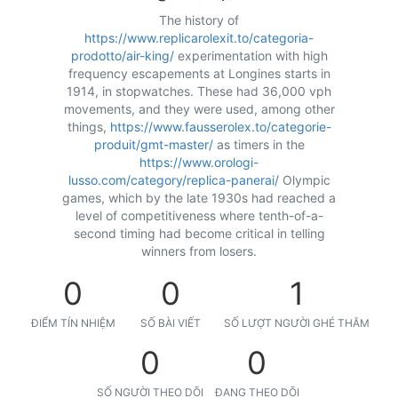
The history of
https://www.replicarolexit.to/categoria-
prodotto/air-king/
experimentation with high
frequency escapements at Longines starts in
1914, in stopwatches. These had 36,000 vph
movements, and they were used, among other
things,
https://www.fausserolex.to/categorie-
produit/gmt-master/
as timers in the
https://www.orologi-
lusso.com/category/replica-panerai/
Olympic
games, which by the late 1930s had reached a
level of competitiveness where tenth-of-a-
second timing had become critical in telling
winners from losers.
0
0
1
ĐIỂM TÍN NHIỆM
SỐ BÀI VIẾT
SỐ LƯỢT NGƯỜI GHÉ THĂM
0
0
SỐ NGƯỜI THEO DÕI
ĐANG THEO DÕI