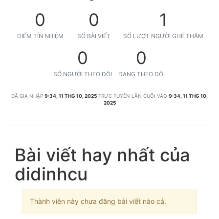
0
0
1
ĐIỂM TÍN NHIỆM
SỐ BÀI VIẾT
SỐ LƯỢT NGƯỜI GHÉ THĂM
0
0
SỐ NGƯỜI THEO DÕI
ĐANG THEO DÕI
ĐÃ GIA NHẬP
9:34, 11 THG 10, 2025
TRỰC TUYẾN LẦN CUỐI VÀO
9:34, 11 THG 10,
2025
Bài viết hay nhất của
didinhcu
Thành viên này chưa đăng bài viết nào cả.