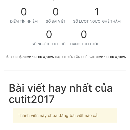
0
0
1
ĐIỂM TÍN NHIỆM
SỐ BÀI VIẾT
SỐ LƯỢT NGƯỜI GHÉ THĂM
0
0
SỐ NGƯỜI THEO DÕI
ĐANG THEO DÕI
ĐÃ GIA NHẬP
3:22, 15 THG 4, 2025
TRỰC TUYẾN LẦN CUỐI VÀO
3:22, 15 THG 4, 2025
Bài viết hay nhất của
cutit2017
Thành viên này chưa đăng bài viết nào cả.