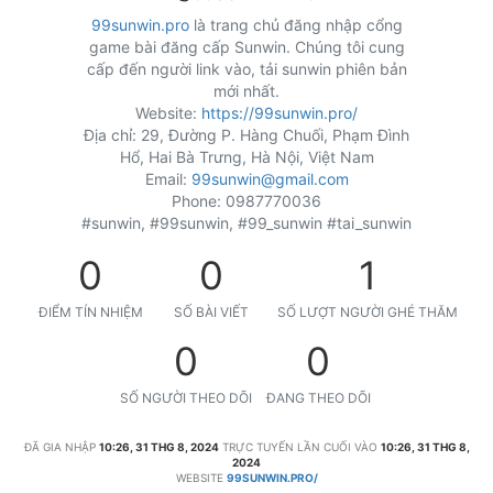
99sunwin.pro
là trang chủ đăng nhập cổng
game bài đăng cấp Sunwin. Chúng tôi cung
cấp đến người link vào, tải sunwin phiên bản
mới nhất.
Website:
https://99sunwin.pro/
Địa chỉ: 29, Đường P. Hàng Chuối, Phạm Đình
Hổ, Hai Bà Trưng, Hà Nội, Việt Nam
Email:
99sunwin@gmail.com
Phone: 0987770036
#sunwin, #99sunwin, #99_sunwin #tai_sunwin
0
0
1
ĐIỂM TÍN NHIỆM
SỐ BÀI VIẾT
SỐ LƯỢT NGƯỜI GHÉ THĂM
0
0
SỐ NGƯỜI THEO DÕI
ĐANG THEO DÕI
ĐÃ GIA NHẬP
10:26, 31 THG 8, 2024
TRỰC TUYẾN LẦN CUỐI VÀO
10:26, 31 THG 8,
2024
WEBSITE
99SUNWIN.PRO/