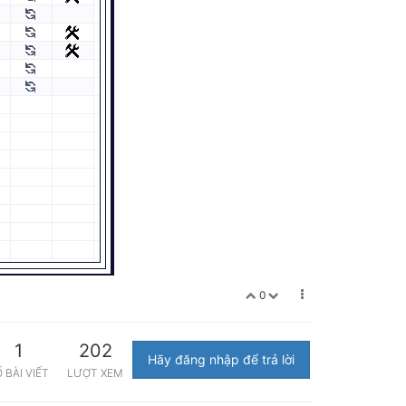
0
1
202
Hãy đăng nhập để trả lời
 BÀI VIẾT
LƯỢT XEM