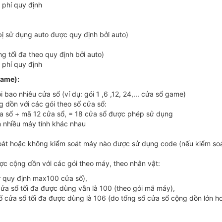
 phí quy định
ị sử dụng auto được quy định bởi auto)
g tối đa theo quy định bởi auto)
 phí quy định
game):
bao nhiêu cửa sổ (ví dụ: gói 1 ,6 ,12, 24,... cửa sổ game)
dồn với các gói theo số cửa sổ:
ửa sổ + mã 12 cửa sổ, = 18 cửa sổ được phép sử dụng
 nhiều máy tính khác nhau
át hoặc không kiểm soát máy nào được sử dụng code (nếu kiểm soát
c cộng dồn với các gói theo máy, theo nhân vật:
ử quy định max100 cửa sổ),
cửa sổ tối đa được dùng vẫn là 100 (theo gói mã máy),
ố cửa sổ tối đa được dùng là 106 (do tổng số cửa sổ cộng dồn lớn h