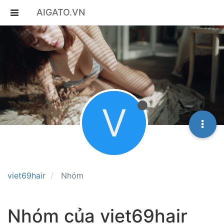
AIGATO.VN
V
viet69hair
Nhóm
Nhóm của viet69hair