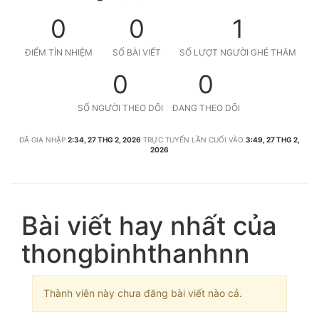
0
0
1
ĐIỂM TÍN NHIỆM
SỐ BÀI VIẾT
SỐ LƯỢT NGƯỜI GHÉ THĂM
0
0
SỐ NGƯỜI THEO DÕI
ĐANG THEO DÕI
ĐÃ GIA NHẬP
2:34, 27 THG 2, 2026
TRỰC TUYẾN LẦN CUỐI VÀO
3:49, 27 THG 2,
2026
Bài viết hay nhất của
thongbinhthanhnn
Thành viên này chưa đăng bài viết nào cả.