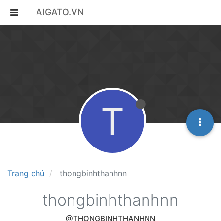
AIGATO.VN
T
Trang chủ
thongbinhthanhnn
thongbinhthanhnn
@THONGBINHTHANHNN