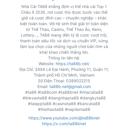
Nhà Cái TA88 khẳng định vị thế nhà cái Top 1
Châu Á 2026, nơi cược thủ được bước vào thế
giới cá cược đỉnh cao – chuyên nghiệp – khác
biệt hoàn toàn. Với hệ sinh thái giải trí toàn diện
từ Thể Thao, Casino, Thể Thao Ảo, Keno,
Lottery…, TA88 mang đến tỷ lệ cược vượt trội,
thanh toán siêu tốc và dịch vụ chuẩn VIP, xứng
tầm lựa chọn của những người chơi bản lĩnh và
khát khao chiến thắng lớn.
Thông tin liên hệ:
Website:
https://ta88b.net/
Địa Chỉ: 349A Lê Đại Hành, Phường 11, Quận 11,
Thành phố Hồ Chí Minh, Vietnam
Số Điện Thoại: 0389022215
Email:
ta88b.net@gmail.com
#ta88 #ta88com #ta88bnet #nhacaita88
#linkvaota88 #dangnhapta88 #dangkyta88
#taiappta88 #casinota88 #bancata88
#thethaota88 #naptienta88
https://www.youtube.com/@ta88bnet
https://x.com/ta88bnet