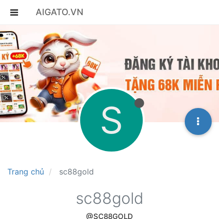
AIGATO.VN
S
Trang chủ
sc88gold
sc88gold
@SC88GOLD