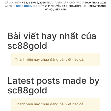
ĐÃ GIA NHẬP
7:33, 9 THG 2, 2026
TRỰC TUYẾN LẦN CUỐI VÀO
7:40, 9 THG 2, 2026
WEBSITE
SC88.GOLD/
ĐỊA ĐIỂM
71 P. NGUYỄN CAO, PHẠM ĐÌNH HỔ, HAI BÀ TRƯNG,
HÀ NỘI, VIỆT NAM
Bài viết hay nhất của
sc88gold
Thành viên này chưa đăng bài viết nào cả.
Latest posts made by
sc88gold
Thành viên này chưa đăng bài viết nào cả.