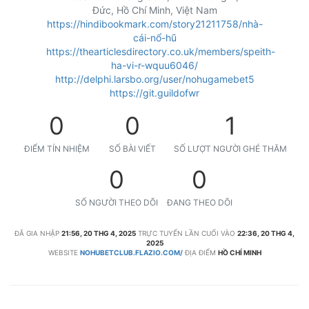
Đức, Hồ Chí Minh, Việt Nam
https://hindibookmark.com/story21211758/nhà-
cái-nổ-hũ
https://thearticlesdirectory.co.uk/members/speith-
ha-vi-r-wquu6046/
http://delphi.larsbo.org/user/nohugamebet5
https://git.guildofwr
0
0
1
ĐIỂM TÍN NHIỆM
SỐ BÀI VIẾT
SỐ LƯỢT NGƯỜI GHÉ THĂM
0
0
SỐ NGƯỜI THEO DÕI
ĐANG THEO DÕI
ĐÃ GIA NHẬP
21:56, 20 THG 4, 2025
TRỰC TUYẾN LẦN CUỐI VÀO
22:36, 20 THG 4,
2025
WEBSITE
NOHUBETCLUB.FLAZIO.COM/
ĐỊA ĐIỂM
HỒ CHÍ MINH