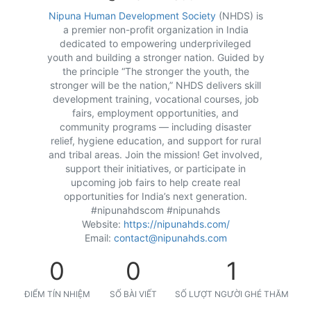
Nipuna Human Development Society
(NHDS) is
a premier non-profit organization in India
dedicated to empowering underprivileged
youth and building a stronger nation. Guided by
the principle “The stronger the youth, the
stronger will be the nation,” NHDS delivers skill
development training, vocational courses, job
fairs, employment opportunities, and
community programs — including disaster
relief, hygiene education, and support for rural
and tribal areas. Join the mission! Get involved,
support their initiatives, or participate in
upcoming job fairs to help create real
opportunities for India’s next generation.
#nipunahdscom #nipunahds
Website:
https://nipunahds.com/
Email:
contact@nipunahds.com
0
0
1
ĐIỂM TÍN NHIỆM
SỐ BÀI VIẾT
SỐ LƯỢT NGƯỜI GHÉ THĂM