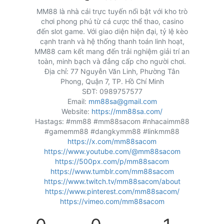
MM88 là nhà cái trực tuyến nổi bật với kho trò
chơi phong phú từ cá cược thể thao, casino
đến slot game. Với giao diện hiện đại, tỷ lệ kèo
cạnh tranh và hệ thống thanh toán linh hoạt,
MM88 cam kết mang đến trải nghiệm giải trí an
toàn, minh bạch và đẳng cấp cho người chơi.
Địa chỉ: 77 Nguyễn Văn Linh, Phường Tân
Phong, Quận 7, TP. Hồ Chí Minh
SĐT: 0989757577
Email:
mm88sa@gmail.com
Website:
https://mm88sa.com/
Hastags: #mm88 #mm88sacom #nhacaimm88
#gamemm88 #dangkymm88 #linkmm88
https://x.com/mm88sacom
https://www.youtube.com/@mm88sacom
https://500px.com/p/mm88sacom
https://www.tumblr.com/mm88sacom
https://www.twitch.tv/mm88sacom/about
https://www.pinterest.com/mm88sacom/
https://vimeo.com/mm88sacom