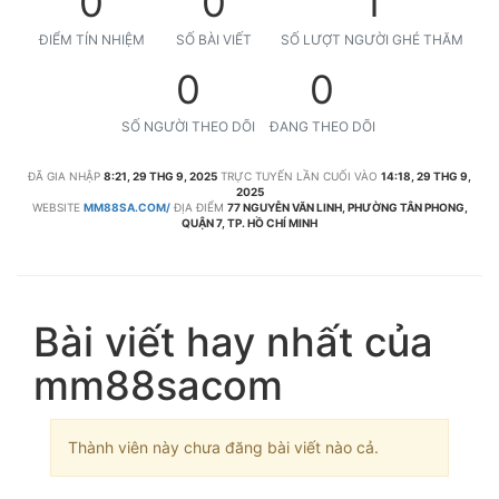
0
0
1
ĐIỂM TÍN NHIỆM
SỐ BÀI VIẾT
SỐ LƯỢT NGƯỜI GHÉ THĂM
0
0
SỐ NGƯỜI THEO DÕI
ĐANG THEO DÕI
ĐÃ GIA NHẬP
8:21, 29 THG 9, 2025
TRỰC TUYẾN LẦN CUỐI VÀO
14:18, 29 THG 9,
2025
WEBSITE
MM88SA.COM/
ĐỊA ĐIỂM
77 NGUYỄN VĂN LINH, PHƯỜNG TÂN PHONG,
QUẬN 7, TP. HỒ CHÍ MINH
Bài viết hay nhất của
mm88sacom
Thành viên này chưa đăng bài viết nào cả.