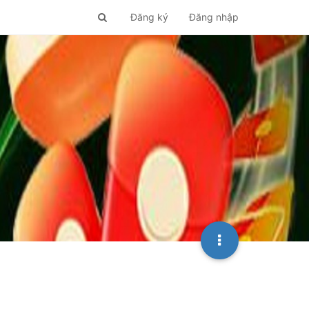
Đăng ký
Đăng nhập