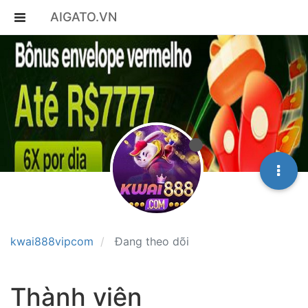
AIGATO.VN
kwai888vipcom
Đang theo dõi
Thành viên