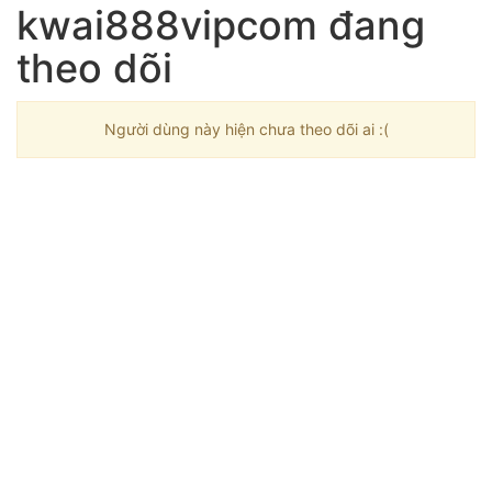
kwai888vipcom đang
theo dõi
Người dùng này hiện chưa theo dõi ai :(