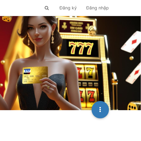
Đăng ký
Đăng nhập