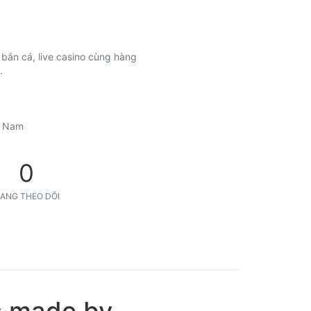
bắn cá, live casino cùng hàng
.
ệt Nam
0
ANG THEO DÕI