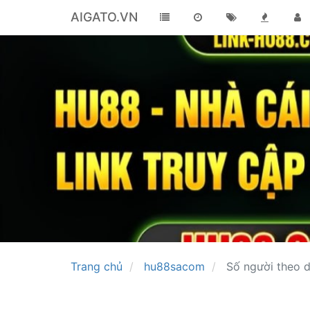
AIGATO.VN
Trang chủ
hu88sacom
Số người theo d