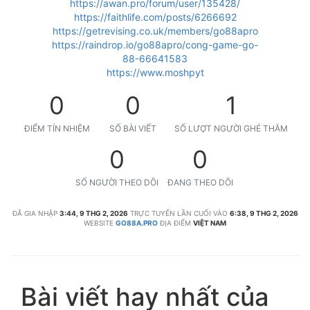
https://awan.pro/forum/user/135428/
https://faithlife.com/posts/6266692
https://getrevising.co.uk/members/go88apro
https://raindrop.io/go88apro/cong-game-go-
88-66641583
https://www.moshpyt
0
0
1
ĐIỂM TÍN NHIỆM
SỐ BÀI VIẾT
SỐ LƯỢT NGƯỜI GHÉ THĂM
0
0
SỐ NGƯỜI THEO DÕI
ĐANG THEO DÕI
ĐÃ GIA NHẬP
3:44, 9 THG 2, 2026
TRỰC TUYẾN LẦN CUỐI VÀO
6:38, 9 THG 2, 2026
WEBSITE
GO88A.PRO
ĐỊA ĐIỂM
VIỆT NAM
Bài viết hay nhất của