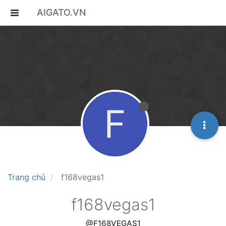
AIGATO.VN
F
Trang chủ
f168vegas1
f168vegas1
@F168VEGAS1