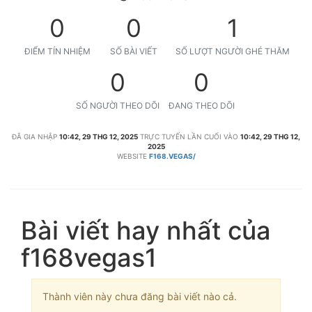
0
0
1
ĐIỂM TÍN NHIỆM
SỐ BÀI VIẾT
SỐ LƯỢT NGƯỜI GHÉ THĂM
0
0
SỐ NGƯỜI THEO DÕI
ĐANG THEO DÕI
ĐÃ GIA NHẬP
10:42, 29 THG 12, 2025
TRỰC TUYẾN LẦN CUỐI VÀO
10:42, 29 THG 12,
2025
WEBSITE
F168.VEGAS/
Bài viết hay nhất của
f168vegas1
Thành viên này chưa đăng bài viết nào cả.