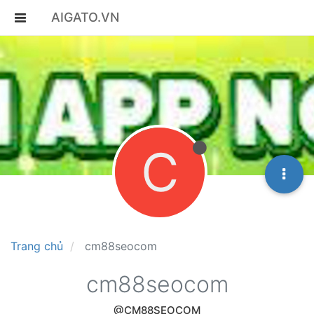
AIGATO.VN
C
Trang chủ
cm88seocom
cm88seocom
@CM88SEOCOM