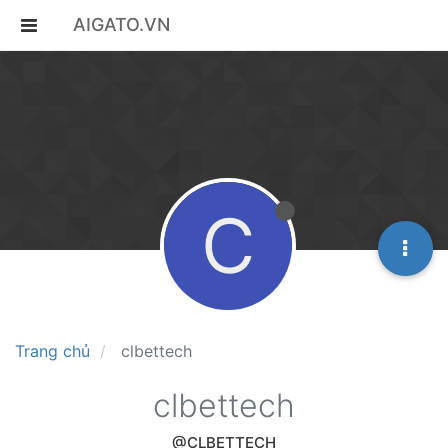
AIGATO.VN
C
Trang chủ
clbettech
clbettech
@CLBETTECH