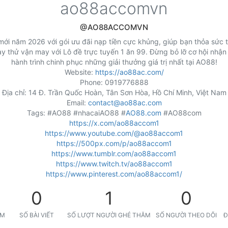
ao88accomvn
@AO88ACCOMVN
i năm 2026 với gói ưu đãi nạp tiền cực khủng, giúp bạn thỏa sức t
y thử vận may với Lô đề trực tuyến 1 ăn 99. Đừng bỏ lỡ cơ hội nhậ
hành trình chinh phục những giải thưởng giá trị nhất tại AO88!
Website:
https://ao88ac.com/
Phone: 0919776888
Địa chỉ: 14 Đ. Trần Quốc Hoàn, Tân Sơn Hòa, Hồ Chí Minh, Việt Nam
Email:
contact@ao88ac.com
Tags: #AO88 #nhacaiAO88 #
AO88.com
#AO88com
https://x.com/ao88accom1
https://www.youtube.com/@ao88accom1
https://500px.com/p/ao88accom1
https://www.tumblr.com/ao88accom1
https://www.twitch.tv/ao88accom1
https://www.pinterest.com/ao88accom1/
0
1
0
ỆM
SỐ BÀI VIẾT
SỐ LƯỢT NGƯỜI GHÉ THĂM
SỐ NGƯỜI THEO DÕI
Đ