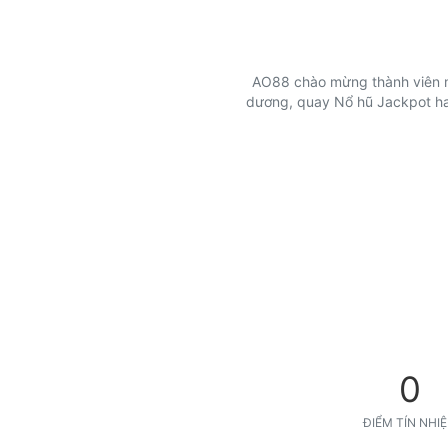
AO88 chào mừng thành viên mớ
dương, quay Nổ hũ Jackpot ha
0
ĐIỂM TÍN NHI