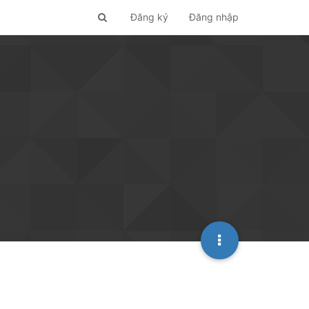
Đăng ký
Đăng nhập