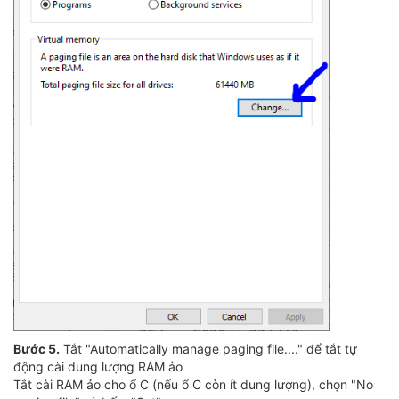
Bước 5.
Tắt "Automatically manage paging file...." để tắt tự
động cài dung lượng RAM ảo
Tắt cài RAM ảo cho ổ C (nếu ổ C còn ít dung lượng), chọn "No