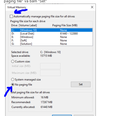
paging file" và bấm "Set"