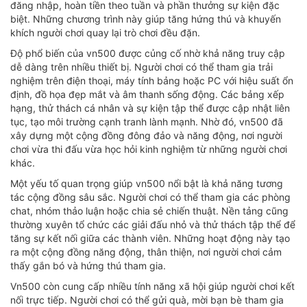
đăng nhập, hoàn tiền theo tuần và phần thưởng sự kiện đặc
biệt. Những chương trình này giúp tăng hứng thú và khuyến
khích người chơi quay lại trò chơi đều đặn.
Độ phổ biến của vn500 được củng cố nhờ khả năng truy cập
dễ dàng trên nhiều thiết bị. Người chơi có thể tham gia trải
nghiệm trên điện thoại, máy tính bảng hoặc PC với hiệu suất ổn
định, đồ họa đẹp mắt và âm thanh sống động. Các bảng xếp
hạng, thử thách cá nhân và sự kiện tập thể được cập nhật liên
tục, tạo môi trường cạnh tranh lành mạnh. Nhờ đó, vn500 đã
xây dựng một cộng đồng đông đảo và năng động, nơi người
chơi vừa thi đấu vừa học hỏi kinh nghiệm từ những người chơi
khác.
Một yếu tố quan trọng giúp vn500 nổi bật là khả năng tương
tác cộng đồng sâu sắc. Người chơi có thể tham gia các phòng
chat, nhóm thảo luận hoặc chia sẻ chiến thuật. Nền tảng cũng
thường xuyên tổ chức các giải đấu nhỏ và thử thách tập thể để
tăng sự kết nối giữa các thành viên. Những hoạt động này tạo
ra một cộng đồng năng động, thân thiện, nơi người chơi cảm
thấy gắn bó và hứng thú tham gia.
Vn500 còn cung cấp nhiều tính năng xã hội giúp người chơi kết
nối trực tiếp. Người chơi có thể gửi quà, mời bạn bè tham gia