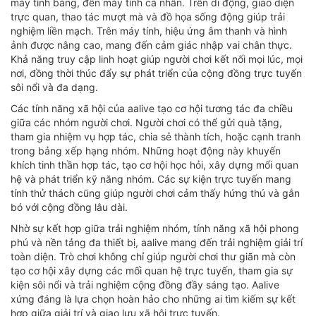
máy tính bảng, đến máy tính cá nhân. Trên di động, giao diện
trực quan, thao tác mượt mà và đồ họa sống động giúp trải
nghiệm liền mạch. Trên máy tính, hiệu ứng âm thanh và hình
ảnh được nâng cao, mang đến cảm giác nhập vai chân thực.
Khả năng truy cập linh hoạt giúp người chơi kết nối mọi lúc, mọi
nơi, đồng thời thúc đẩy sự phát triển của cộng đồng trực tuyến
sôi nổi và đa dạng.
Các tính năng xã hội của aalive tạo cơ hội tương tác đa chiều
giữa các nhóm người chơi. Người chơi có thể gửi quà tặng,
tham gia nhiệm vụ hợp tác, chia sẻ thành tích, hoặc cạnh tranh
trong bảng xếp hạng nhóm. Những hoạt động này khuyến
khích tinh thần hợp tác, tạo cơ hội học hỏi, xây dựng mối quan
hệ và phát triển kỹ năng nhóm. Các sự kiện trực tuyến mang
tính thử thách cũng giúp người chơi cảm thấy hứng thú và gắn
bó với cộng đồng lâu dài.
Nhờ sự kết hợp giữa trải nghiệm nhóm, tính năng xã hội phong
phú và nền tảng đa thiết bị, aalive mang đến trải nghiệm giải trí
toàn diện. Trò chơi không chỉ giúp người chơi thư giãn mà còn
tạo cơ hội xây dựng các mối quan hệ trực tuyến, tham gia sự
kiện sôi nổi và trải nghiệm cộng đồng đầy sáng tạo. Aalive
xứng đáng là lựa chọn hoàn hảo cho những ai tìm kiếm sự kết
hợp giữa giải trí và giao lưu xã hội trực tuyến.