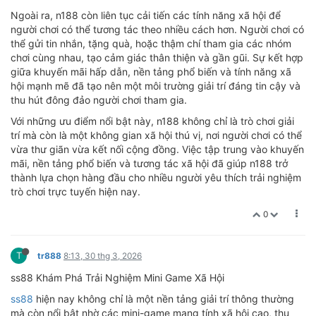
Ngoài ra, n188 còn liên tục cải tiến các tính năng xã hội để
người chơi có thể tương tác theo nhiều cách hơn. Người chơi có
thể gửi tin nhắn, tặng quà, hoặc thậm chí tham gia các nhóm
chơi cùng nhau, tạo cảm giác thân thiện và gần gũi. Sự kết hợp
giữa khuyến mãi hấp dẫn, nền tảng phổ biến và tính năng xã
hội mạnh mẽ đã tạo nên một môi trường giải trí đáng tin cậy và
thu hút đông đảo người chơi tham gia.
Với những ưu điểm nổi bật này, n188 không chỉ là trò chơi giải
trí mà còn là một không gian xã hội thú vị, nơi người chơi có thể
vừa thư giãn vừa kết nối cộng đồng. Việc tập trung vào khuyến
mãi, nền tảng phổ biến và tương tác xã hội đã giúp n188 trở
thành lựa chọn hàng đầu cho nhiều người yêu thích trải nghiệm
trò chơi trực tuyến hiện nay.
0
T
tr888
8:13, 30 thg 3, 2026
ss88 Khám Phá Trải Nghiệm Mini Game Xã Hội
ss88
hiện nay không chỉ là một nền tảng giải trí thông thường
mà còn nổi bật nhờ các mini-game mang tính xã hội cao, thu