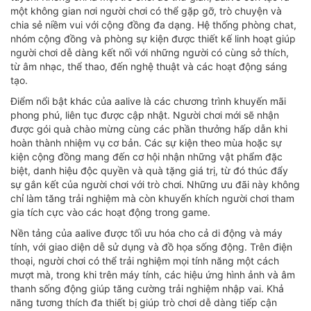
một không gian nơi người chơi có thể gặp gỡ, trò chuyện và
chia sẻ niềm vui với cộng đồng đa dạng. Hệ thống phòng chat,
nhóm cộng đồng và phòng sự kiện được thiết kế linh hoạt giúp
người chơi dễ dàng kết nối với những người có cùng sở thích,
từ âm nhạc, thể thao, đến nghệ thuật và các hoạt động sáng
tạo.
Điểm nổi bật khác của aalive là các chương trình khuyến mãi
phong phú, liên tục được cập nhật. Người chơi mới sẽ nhận
được gói quà chào mừng cùng các phần thưởng hấp dẫn khi
hoàn thành nhiệm vụ cơ bản. Các sự kiện theo mùa hoặc sự
kiện cộng đồng mang đến cơ hội nhận những vật phẩm đặc
biệt, danh hiệu độc quyền và quà tặng giá trị, từ đó thúc đẩy
sự gắn kết của người chơi với trò chơi. Những ưu đãi này không
chỉ làm tăng trải nghiệm mà còn khuyến khích người chơi tham
gia tích cực vào các hoạt động trong game.
Nền tảng của aalive được tối ưu hóa cho cả di động và máy
tính, với giao diện dễ sử dụng và đồ họa sống động. Trên điện
thoại, người chơi có thể trải nghiệm mọi tính năng một cách
mượt mà, trong khi trên máy tính, các hiệu ứng hình ảnh và âm
thanh sống động giúp tăng cường trải nghiệm nhập vai. Khả
năng tương thích đa thiết bị giúp trò chơi dễ dàng tiếp cận