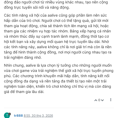
đông đảo người chơi từ nhiều vùng khác nhau, tạo nên cộng
đồng trực tuyến sôi nổi và năng động.
Các tính năng xã hội của aalive cũng góp phần làm nên sức
hấp dẫn của trò chơi. Người chơi có thể tặng quà, gửi lời mời
tham gia hoạt động, chia sẻ thành tích lên mạng xã hội, hoặc
tham gia các nhiệm vụ hợp tác nhóm. Bảng xếp hạng cá nhân
và nhóm thúc đẩy sự cạnh tranh lành mạnh, đồng thời tạo cơ
hội kết bạn và xây dựng mối quan hệ trực tuyến lâu dài. Nhờ
các tính năng này, aalive không chỉ là nơi giải trí mà còn là nền
tảng để hình thành cộng đồng, nơi mọi người cùng nhau tạo ra
trải nghiệm đáng nhớ.
Nhìn chung, aalive là lựa chọn lý tưởng cho những người muốn
vừa chơi game vừa trải nghiệm thế giới xã hội trực tuyến phong
phú. Các chương trình khuyến mãi hấp dẫn, tính năng kết nối
cộng đồng đa dạng và nền tảng đa thiết bị tạo nên một trải
nghiệm toàn diện, khiến trò chơi không chỉ thú vị mà còn đáng
giá để tham gia lâu dài.
0
T
tr888
8:55, 30 thg 3, 2026