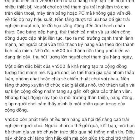
Độ phổ biến của vn500 đến từ khả năng truy cập linh hoạt trên
nhiều thiết bị. Người chơi có thể tham gia trải nghiệm trò chơi
trên điện thoại, máy tính bảng hoặc PC mà không gặp vấn đề
về tốc độ hay hiệu suất. Nền tảng được tối ưu hóa để giữ trải
nghiệm mượt mà, từ đồ họa sống động đến âm thanh chân
thực. Các bảng xếp hạng, thử thách cá nhân và sự kiện cộng
đồng được cập nhật liên tục, tạo ra môi trường cạnh tranh lành
mạnh, nơi người chơi vừa thử thách kỹ năng vừa theo dõi thành
tích của mình. Nhờ đó, vn500 trở thành nền tảng phổ biến và
đáng tin cậy, thu hút lượng lớn người chơi tham gia hàng ngày.
Một điểm đặc biệt của vn500 là khả năng tạo ra cộng đồng
tương tác mạnh mẽ. Người chơi có thể tham gia các nhóm thảo
luận, phòng chat hoặc chia sẻ chiến thuật chơi với nhau. Nền
tảng thường xuyên tổ chức các giải đấu nhỏ, thử thách tuần và
sự kiện cộng đồng nhằm tăng sự gắn kết giữa các thành viên.
Những hoạt động này tạo ra môi trường thân thiện, năng động,
giúp người chơi cảm thấy mình là một phần quan trọng của
cộng đồng.
Vn500 còn phát triển nhiều tính năng xã hội để nâng cao trải
nghiệm người chơi. Người chơi có thể gửi quà, kết bạn, mời bạn
bè tham gia và trò chuyện trực tiếp qua hệ thống nhắn tin. Điều
này không chỉ tăng tính hấp dẫn mà còn giúp trò chơi trở thành