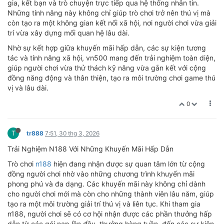
gia, kết bạn và trò chuyện trực tiếp qua hệ thống nhắn tin.
Những tính năng này không chỉ giúp trò chơi trở nên thú vị mà
còn tạo ra một không gian kết nối xã hội, nơi người chơi vừa giải
trí vừa xây dựng mối quan hệ lâu dài.
Nhờ sự kết hợp giữa khuyến mãi hấp dẫn, các sự kiện tương
tác và tính năng xã hội, vn500 mang đến trải nghiệm toàn diện,
giúp người chơi vừa thử thách kỹ năng vừa gắn kết với cộng
đồng năng động và thân thiện, tạo ra môi trường chơi game thú
vị và lâu dài.
0
T
tr888
7:51, 30 thg 3, 2026
Trải Nghiệm N188 Với Những Khuyến Mãi Hấp Dẫn
Trò chơi
n188
hiện đang nhận được sự quan tâm lớn từ cộng
đồng người chơi nhờ vào những chương trình khuyến mãi
phong phú và đa dạng. Các khuyến mãi này không chỉ dành
cho người chơi mới mà còn cho những thành viên lâu năm, giúp
tạo ra một môi trường giải trí thú vị và liên tục. Khi tham gia
n188, người chơi sẽ có cơ hội nhận được các phần thưởng hấp
dẫn từ các gói nạp lần đầu, thưởng hàng tuần, đến các sự kiện