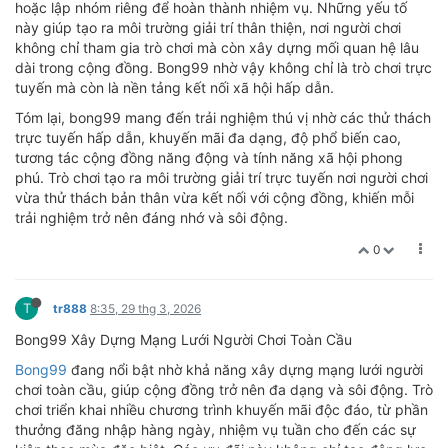
hoặc lập nhóm riêng để hoàn thành nhiệm vụ. Những yếu tố
này giúp tạo ra môi trường giải trí thân thiện, nơi người chơi
không chỉ tham gia trò chơi mà còn xây dựng mối quan hệ lâu
dài trong cộng đồng. Bong99 nhờ vậy không chỉ là trò chơi trực
tuyến mà còn là nền tảng kết nối xã hội hấp dẫn.
Tóm lại, bong99 mang đến trải nghiệm thú vị nhờ các thử thách
trực tuyến hấp dẫn, khuyến mãi đa dạng, độ phổ biến cao,
tương tác cộng đồng năng động và tính năng xã hội phong
phú. Trò chơi tạo ra môi trường giải trí trực tuyến nơi người chơi
vừa thử thách bản thân vừa kết nối với cộng đồng, khiến mỗi
trải nghiệm trở nên đáng nhớ và sôi động.
0
T
tr888
8:35, 29 thg 3, 2026
Bong99 Xây Dựng Mạng Lưới Người Chơi Toàn Cầu
Bong99
đang nổi bật nhờ khả năng xây dựng mạng lưới người
chơi toàn cầu, giúp cộng đồng trở nên đa dạng và sôi động. Trò
chơi triển khai nhiều chương trình khuyến mãi độc đáo, từ phần
thưởng đăng nhập hàng ngày, nhiệm vụ tuần cho đến các sự