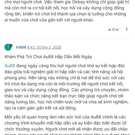
cho mọi người chơi. Việc tham gia Okbay không chỉ giúp giải trí
mà còn mở ra cơ hội kết nối, học hỏi và xây dựng cộng đồng
rộng lớn, khiến trò chơi trở thành lựa chọn lý tưởng cho những
ai muốn vừa chơi vừa gắn kết với người khác.
0
T
tr888
8:43, 30 thg 3, 2026
Khám Phá Trò Chơi Au88 Hấp Dẫn Mỗi Ngày
Au88
đang ngày càng thu hút người chơi nhờ sự kết hợp độc
đáo giữa trải nghiệm giải trí hấp dẫn và các tính năng xã hội
phong phú. Nền tảng này không chỉ là nơi để thử sức với các
trò chơi đa dạng mà còn là môi trường để người chơi kết nối,
giao lưu và xây dựng cộng đồng. Các phòng trò chuyện, nhóm
thảo luận và chức năng kết bạn trực tiếp giúp người chơi dễ
dàng tương tác, học hỏi chiến lược mới và chia sẻ kinh nghiệm,
tạo ra cảm giác gắn kết và sôi động.
Một yếu tố quan trọng làm nên sức hút của Au88 chính là các
chương trình khuyến mãi hấp dẫn và sự kiện đặc biệt được tổ
chức thường xuyên. Người chơi mới sẽ nhận được ưu đãi chào
mừng, trong khi người chơi trung thành cũng liên tục được tặng