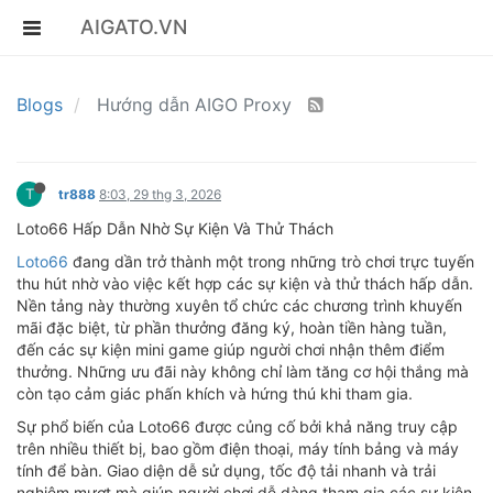
AIGATO.VN
Blogs
Hướng dẫn AIGO Proxy
T
tr888
8:03, 29 thg 3, 2026
Loto66 Hấp Dẫn Nhờ Sự Kiện Và Thử Thách
Loto66
đang dần trở thành một trong những trò chơi trực tuyến
thu hút nhờ vào việc kết hợp các sự kiện và thử thách hấp dẫn.
Nền tảng này thường xuyên tổ chức các chương trình khuyến
mãi đặc biệt, từ phần thưởng đăng ký, hoàn tiền hàng tuần,
đến các sự kiện mini game giúp người chơi nhận thêm điểm
thưởng. Những ưu đãi này không chỉ làm tăng cơ hội thắng mà
còn tạo cảm giác phấn khích và hứng thú khi tham gia.
Sự phổ biến của Loto66 được củng cố bởi khả năng truy cập
trên nhiều thiết bị, bao gồm điện thoại, máy tính bảng và máy
tính để bàn. Giao diện dễ sử dụng, tốc độ tải nhanh và trải
nghiệm mượt mà giúp người chơi dễ dàng tham gia các sự kiện,