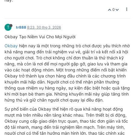
0
T
tr888
8:23, 30 thg 3, 2026
Okbay Tạo Niềm Vui Cho Mọi Người
Okbay
hiện nay là một trong những trò chơi được yêu thích nhờ
khả năng mang đến trải nghiệm vui vẻ, giải trí và kết nối xã hội
cho người chơi. Trò chơi không chỉ đơn thuần là thử thách kỹ
năng, mà còn là nơi để mọi người gặp gỡ, giao lưu và tham gia
vào các hoạt động nhóm. Một trong những điểm nổi bật khiến
Okbay trở thành lựa chọn hàng đầu chính là các chương trình
khuyến mãi hấp dẫn. Người chơi có thể nhận phần thưởng
thông qua nhiệm vụ hàng ngày, sự kiện đặc biệt hoặc quà tặng
khi mời bạn bè tham gia. Những khuyến mãi này giúp tăng tính
hứng thú và giữ chân người chơi quay lại đều đặn.
Sự phổ biến của Okbay thể hiện rõ qua khả năng hoạt động
mượt mà trên nhiều nền tảng khác nhau. Trên thiết bị di động,
Okbay cung cấp giao diện trực quan, thao tác đơn giản và tốc
độ tải nhanh, mang đến trải nghiệm liền mạch. Trên máy tính,
người chơi có thể tận hưởng màn hình lớn, thao tác chính xác