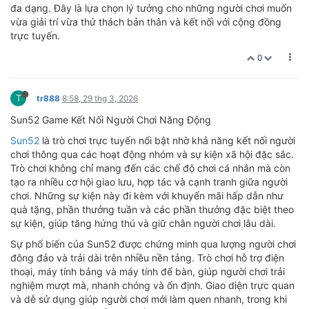
đa dạng. Đây là lựa chọn lý tưởng cho những người chơi muốn
vừa giải trí vừa thử thách bản thân và kết nối với cộng đồng
trực tuyến.
0
T
tr888
8:58, 29 thg 3, 2026
Sun52 Game Kết Nối Người Chơi Năng Động
Sun52
là trò chơi trực tuyến nổi bật nhờ khả năng kết nối người
chơi thông qua các hoạt động nhóm và sự kiện xã hội đặc sắc.
Trò chơi không chỉ mang đến các chế độ chơi cá nhân mà còn
tạo ra nhiều cơ hội giao lưu, hợp tác và cạnh tranh giữa người
chơi. Những sự kiện này đi kèm với khuyến mãi hấp dẫn như
quà tặng, phần thưởng tuần và các phần thưởng đặc biệt theo
sự kiện, giúp tăng hứng thú và giữ chân người chơi lâu dài.
Sự phổ biến của Sun52 được chứng minh qua lượng người chơi
đông đảo và trải dài trên nhiều nền tảng. Trò chơi hỗ trợ điện
thoại, máy tính bảng và máy tính để bàn, giúp người chơi trải
nghiệm mượt mà, nhanh chóng và ổn định. Giao diện trực quan
và dễ sử dụng giúp người chơi mới làm quen nhanh, trong khi