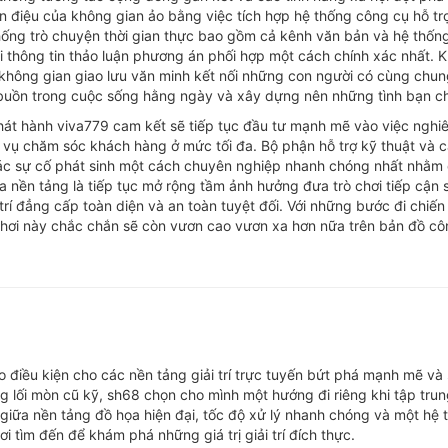
n điệu của không gian ảo bằng việc tích hợp hệ thống công cụ hỗ tr
thống trò chuyện thời gian thực bao gồm cả kênh văn bản và hệ thống
 thông tin thảo luận phương án phối hợp một cách chính xác nhất. K
 không gian giao lưu văn minh kết nối những con người có cùng chu
buồn trong cuộc sống hằng ngày và xây dựng nên những tình bạn ch
át hành viva779 cam kết sẽ tiếp tục đầu tư mạnh mẽ vào việc nghiê
 vụ chăm sóc khách hàng ở mức tối đa. Bộ phận hỗ trợ kỹ thuật và c
các sự cố phát sinh một cách chuyên nghiệp nhanh chóng nhất nhằm đ
ủa nền tảng là tiếp tục mở rộng tầm ảnh hưởng đưa trò chơi tiếp cận
trí đẳng cấp toàn diện và an toàn tuyệt đối. Với những bước đi chi
hơi này chắc chắn sẽ còn vươn cao vươn xa hơn nữa trên bản đồ công 
điều kiện cho các nền tảng giải trí trực tuyến bứt phá mạnh mẽ và
g lối mòn cũ kỹ, sh68 chọn cho mình một hướng đi riêng khi tập trun
ế giữa nền tảng đồ họa hiện đại, tốc độ xử lý nhanh chóng và một hệ
ơi tìm đến để khám phá những giá trị giải trí đích thực.