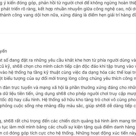
g ý kiến đóng góp, phản hồi từ người chơi để không ngừng hoàn thiệ
c phát triển rõ ràng, kết hợp nhuần nhuyễn giữa công nghệ cao, nộ
thành công vang dội hơn nữa, xứng đáng là điểm hẹn giải trí hàng 
uyến
huật số đang đặt ra những yêu cầu khắt khe hơn từ phía người dùng v
 cũ kỹ, sh68 chọn cho mình cách tiếp cận độc đáo khi tập trung vào
 vào hệ thống hạ tầng kỹ thuật cùng việc đa dạng hóa các thể loại 
ột biểu tượng của sự đổi mới trong lòng công chúng yêu thích công 
ễn đàn trực tuyến và mạng xã hội là phần thưởng xứng đáng cho nhữ
 dữ liệu tiên tiến, ứng dụng sh68 cho phép người chơi truy cập mượ
 tốc độ hay cấu hình. Hệ thống sở hữu kho tàng trò chơi vô cùng ph
 phỏng cuộc sống nhẹ nhàng đầy màu sắc, giúp sh68 dễ dàng tiếp cậ
ng, sh68 rất chú trọng đến các chiến dịch quảng bá hình ảnh mang tí
iên tục làm mới mình bằng các chuỗi sự kiện tặng quà điểm danh hà
ên có đóng góp tích cực cho hệ thống. Những hoạt động xúc tiến này