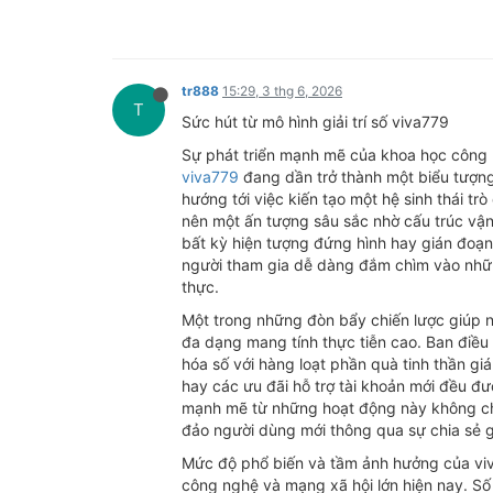
tr888
15:29, 3 thg 6, 2026
T
Sức hút từ mô hình giải trí số viva779
Sự phát triển mạnh mẽ của khoa học công n
viva779
đang dần trở thành một biểu tượng
hướng tới việc kiến tạo một hệ sinh thái t
nên một ấn tượng sâu sắc nhờ cấu trúc vận
bất kỳ hiện tượng đứng hình hay gián đoạn
người tham gia dễ dàng đắm chìm vào những
thực.
Một trong những đòn bẩy chiến lược giúp n
đa dạng mang tính thực tiễn cao. Ban điều 
hóa số với hàng loạt phần quà tinh thần giá
hay các ưu đãi hỗ trợ tài khoản mới đều đư
mạnh mẽ từ những hoạt động này không chỉ
đảo người dùng mới thông qua sự chia sẻ g
Mức độ phổ biến và tầm ảnh hưởng của viv
công nghệ và mạng xã hội lớn hiện nay. Số