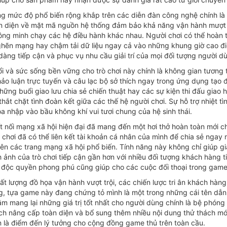
ng mức độ phổ biến rộng khắp trên các diễn đàn công nghệ chính là
àn diện về mặt mã nguồn hệ thống đảm bảo khả năng vận hành mượt 
hông minh chạy các hệ điều hành khác nhau. Người chơi có thể hoàn t
ghẽn mạng hay chậm tải dữ liệu ngay cả vào những khung giờ cao điể
 dàng tiếp cận và phục vụ nhu cầu giải trí của mọi đối tượng người d
tuổi và sức sống bền vững cho trò chơi này chính là không gian tươ
o luận trực tuyến và câu lạc bộ sở thích ngay trong ứng dụng tạo đi
hững buổi giao lưu chia sẻ chiến thuật hay các sự kiện thi đấu giao
 thắt chặt tình đoàn kết giữa các thế hệ người chơi. Sự hỗ trợ nhiệt 
nhập vào bầu không khí vui tươi chung của hệ sinh thái.
ết nối mạng xã hội hiện đại đã mang đến một hơi thở hoàn toàn mới c
ời chơi đã có thể liên kết tài khoản cá nhân của mình để chia sẻ ng
ên các trang mạng xã hội phổ biến. Tính năng này không chỉ giúp gi
h ảnh của trò chơi tiếp cận gần hơn với nhiều đối tượng khách hàng 
độc quyền phong phú cũng giúp cho các cuộc đối thoại trong game t
chất lượng đồ họa vận hành vượt trội, các chiến lược tri ân khách hà
g, tựa game này đang chứng tỏ mình là một trong những cái tên dẫn đầ
ằm mang lại những giá trị tốt nhất cho người dùng chính là bệ phón
ch nâng cấp toàn diện và bổ sung thêm nhiều nội dung thử thách mới, h
n là điểm đến lý tưởng cho cộng đồng game thủ trên toàn cầu.