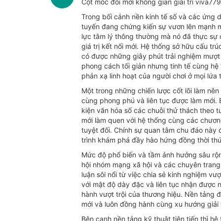
Cột mốc đổi mới không gian giải trí viva779
Trong bối cảnh nền kinh tế số và các ứng d
tuyến đang chứng kiến sự vươn lên mạnh mẽ
lực tâm lý thông thường mà nó đã thực sự 
giá trị kết nối mới. Hệ thống sở hữu cấu t
có được những giây phút trải nghiệm mượt 
phong cách tối giản nhưng tinh tế cùng hệ
phản xạ linh hoạt của người chơi ở mọi lứa t
Một trong những chiến lược cốt lõi làm nê
cùng phong phú và liên tục được làm mới. B
kiện văn hóa số các chuỗi thử thách theo t
mới làm quen với hệ thống cùng các chương
tuyệt đối. Chính sự quan tâm chu đáo này 
trình khám phá đầy hào hứng đồng thời thú
Mức độ phổ biến và tầm ảnh hưởng sâu rộng
hội nhóm mạng xã hội và các chuyên trang
luận sôi nổi từ việc chia sẻ kinh nghiệm v
với mật độ dày đặc và liên tục nhận được n
hành vượt trội của thương hiệu. Nền tảng 
mới và luôn đồng hành cùng xu hướng giải 
Bên cạnh nền tảng kỹ thuật tiên tiến thì h