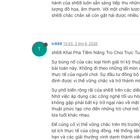
hành của sh68 luôn sẵn sàng tiếp thu nhữn
lượng đồ họa, âm thanh. Với một chiến lượ
sh68 chắc chắn sẽ còn gặt hái được nhiều 
tr888
15:45, 3 thg 6, 2026
T
sh68 Khai Pha Tiềm Năng Tro Choi Trực T
Sự bùng nổ của các loại hình giải trí kỹ t
bài toán này. Không đi theo những lối mòn
thực tế của người chơi. Sự đầu tư đồng bộ
định được vị thế vững chắc và trở thành m
Sự phổ biến rộng rãi của sh68 trên các di
Nhờ việc áp dụng các công nghệ tối ưu hóa
không gặp phải bất kỳ trở ngại nào về mặt
thuật phức tạp cho đến những trò chơi mô
lứa tuổi khác nhau.
Để củng cố vị thế vững chắc trên thị trườ
lợi ích thực tế của cộng đồng. Hệ thống l
hạn và các giải thưởng vinh danh thành vi