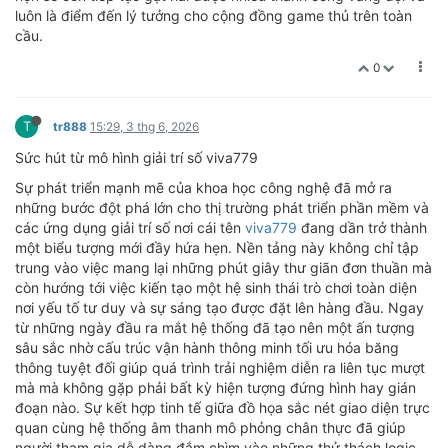
luôn là điểm đến lý tưởng cho cộng đồng game thủ trên toàn
cầu.
0
T
tr888
15:29, 3 thg 6, 2026
Sức hút từ mô hình giải trí số viva779
Sự phát triển mạnh mẽ của khoa học công nghệ đã mở ra
những bước đột phá lớn cho thị trường phát triển phần mềm và
các ứng dụng giải trí số nơi cái tên
viva779
đang dần trở thành
một biểu tượng mới đầy hứa hẹn. Nền tảng này không chỉ tập
trung vào việc mang lại những phút giây thư giãn đơn thuần mà
còn hướng tới việc kiến tạo một hệ sinh thái trò chơi toàn diện
nơi yếu tố tư duy và sự sáng tạo được đặt lên hàng đầu. Ngay
từ những ngày đầu ra mắt hệ thống đã tạo nên một ấn tượng
sâu sắc nhờ cấu trúc vận hành thông minh tối ưu hóa băng
thông tuyệt đối giúp quá trình trải nghiệm diễn ra liên tục mượt
mà mà không gặp phải bất kỳ hiện tượng đứng hình hay gián
đoạn nào. Sự kết hợp tinh tế giữa đồ họa sắc nét giao diện trực
quan cùng hệ thống âm thanh mô phỏng chân thực đã giúp
người tham gia dễ dàng đắm chìm vào những thử thách logic