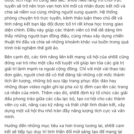
tuyến sẽ trở nên trọn vẹn hơn khi mỗi cá nhân được kết nối và
chia sẻ niềm vui cùng những người xung quanh. Hệ thống
phòng chuyện trò trực tuyến, kênh thảo luận theo chủ đề và
tính năng kết bạn lập đội được bố trí rất khoa học trong giao
diện chính. Điều này giúp các thành viên có thể dễ dàng tìm
thấy những người bạn đồng điệu, cùng nhau xây dựng chiến
thuật thi đấu và chia sẻ những khoảnh khắc vui buồn trong quá
trình trải nghiệm thế giới ảo.
Bên cạnh đó, các tính năng liên kết mạng xã hội của sh68 cũng
đóng vai trò như một cầu nối tuyệt vời giúp lan tỏa các giá trị
giải trí lành mạnh ra ngoài cộng đồng. Chỉ với một vài thao tác
đơn giản, người chơi đã có thể đăng tải những cột mốc thành
tích ấn tượng, những bộ sưu tập trang phục độc đáo hay
những đoạn video ngắn ghi lại pha xử lý đỉnh cao lên các trang
cá nhân của mình. Thêm vào đó, sh68 định kỳ tổ chức các giải
đấu phong trào giữa các câu lạc bộ, tạo cơ hội cho các thành
viên cọ xát, nâng cao kỹ năng và thắt chặt tình đoàn kết, xây
dựng một xã hội thu nhỏ tràn đầy năng lượng tích cực và văn
minh.
Hướng đến những mục tiêu xa hơn trong tương lai, sh68 cam
kết sẽ tiếp tục duy trì tinh thần đổi mới sáng tạo để mang lại