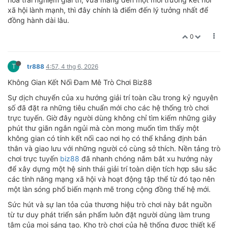
xã hội lành mạnh, thì đây chính là điểm đến lý tưởng nhất để
đồng hành dài lâu.
0
T
tr888
4:57, 4 thg 6, 2026
Không Gian Kết Nối Đam Mê Trò Chơi Biz88
Sự dịch chuyển của xu hướng giải trí toàn cầu trong kỷ nguyên
số đã đặt ra những tiêu chuẩn mới cho các hệ thống trò chơi
trực tuyến. Giờ đây người dùng không chỉ tìm kiếm những giây
phút thư giãn ngắn ngủi mà còn mong muốn tìm thấy một
không gian có tính kết nối cao nơi họ có thể khẳng định bản
thân và giao lưu với những người có cùng sở thích. Nền tảng trò
chơi trực tuyến
biz88
đã nhanh chóng nắm bắt xu hướng này
để xây dựng một hệ sinh thái giải trí toàn diện tích hợp sâu sắc
các tính năng mạng xã hội và hoạt động tập thể từ đó tạo nên
một làn sóng phổ biến mạnh mẽ trong cộng đồng thế hệ mới.
Sức hút và sự lan tỏa của thương hiệu trò chơi này bắt nguồn
từ tư duy phát triển sản phẩm luôn đặt người dùng làm trung
tâm của mọi sáng tạo. Kho trò chơi của hệ thống được thiết kế