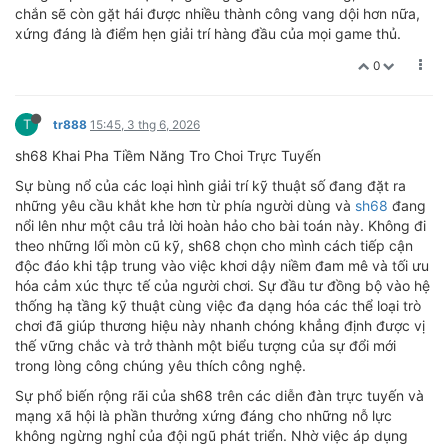
chắn sẽ còn gặt hái được nhiều thành công vang dội hơn nữa,
xứng đáng là điểm hẹn giải trí hàng đầu của mọi game thủ.
0
T
tr888
15:45, 3 thg 6, 2026
sh68 Khai Pha Tiềm Năng Tro Choi Trực Tuyến
Sự bùng nổ của các loại hình giải trí kỹ thuật số đang đặt ra
những yêu cầu khắt khe hơn từ phía người dùng và
sh68
đang
nổi lên như một câu trả lời hoàn hảo cho bài toán này. Không đi
theo những lối mòn cũ kỹ, sh68 chọn cho mình cách tiếp cận
độc đáo khi tập trung vào việc khơi dậy niềm đam mê và tối ưu
hóa cảm xúc thực tế của người chơi. Sự đầu tư đồng bộ vào hệ
thống hạ tầng kỹ thuật cùng việc đa dạng hóa các thể loại trò
chơi đã giúp thương hiệu này nhanh chóng khẳng định được vị
thế vững chắc và trở thành một biểu tượng của sự đổi mới
trong lòng công chúng yêu thích công nghệ.
Sự phổ biến rộng rãi của sh68 trên các diễn đàn trực tuyến và
mạng xã hội là phần thưởng xứng đáng cho những nỗ lực
không ngừng nghỉ của đội ngũ phát triển. Nhờ việc áp dụng