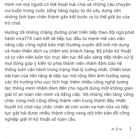
minh nơi mọi người có thể thoải mái chia sẻ những câu chuyện
vui buồn trong cuộc sống hằng ngày từ đó xây dựng nên
những tình bạn chân thành gắn kết bước ra từ thế giới ảo của
trò chơi.
Hướng tới những chặng đường phát triển tiếp theo đội ngũ phát
hành viva779 cam kết sẽ tiếp tục đầu tư mạnh mẽ vào việc
nâng cấp công nghệ bảo mật thường xuyên đổi mới nội dung
và hoàn thiện dịch vụ chăm sóc khách hàng. Bộ phận kỹ thuật
và tư vấn viên luôn túc trực liên tục để sẵn sàng tiếp nhận xử lý
mọi đóng góp ý kiến từ phía thành viên nhằm đảm bảo hệ
thống luôn vận hành trong trạng thái lý tưởng nhất. Chiến lược
dài hạn của nền tảng là tiếp tục mở rộng tầm ảnh hưởng sang
các thị trường khu vực tích hợp thêm nhiều công nghệ tương
tác thông minh nhằm đem đến cho người dùng một không gian
giải trí an toàn văn minh và đẳng cấp. Với những nền tảng vững
chắc cùng một cộng đồng thành viên trung thành đầy nhiệt
huyết trò chơi này chắc chắn sẽ còn vươn xa hơn nữa và tiếp
tục gặt hái được nhiều thành công vang dội trên bản đồ công
nghiệp giải trí kỹ thuật số toàn cầu.
0