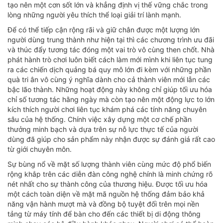
tạo nên một cơn sốt lớn và khẳng định vị thế vững chắc trong
lòng những người yêu thích thể loại giải trí lành mạnh.
Để có thể tiếp cận rộng rãi và giữ chân được một lượng lớn
người dùng trung thành như hiện tại thì các chương trình ưu đãi
và thúc đẩy tương tác đóng một vai trò vô cùng then chốt. Nhà
phát hành trò chơi luôn biết cách làm mới mình khi liên tục tung
ra các chiến dịch quảng bá quy mô lớn đi kèm với những phần
quà tri ân vô cùng ý nghĩa dành cho cả thành viên mới lẫn các
bậc lão thành. Những hoạt động này không chỉ giúp tối ưu hóa
chỉ số tương tác hằng ngày mà còn tạo nên một động lực to lớn
kích thích người chơi liên tục khám phá các tính năng chuyên
sâu của hệ thống. Chính việc xây dựng một cơ chế phần
thưởng minh bạch và dựa trên sự nỗ lực thực tế của người
dùng đã giúp cho sản phẩm này nhận được sự đánh giá rất cao
từ giới chuyên môn.
Sự bùng nổ về mặt số lượng thành viên cùng mức độ phổ biến
rộng khắp trên các diễn đàn công nghệ chính là minh chứng rõ
nét nhất cho sự thành công của thương hiệu. Được tối ưu hóa
một cách toàn diện về mặt mã nguồn hệ thống đảm bảo khả
năng vận hành mượt mà và đồng bộ tuyệt đối trên mọi nền
tảng từ máy tính để bàn cho đến các thiết bị di động thông