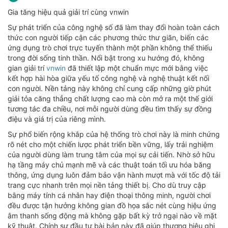
Gia tăng hiệu quả giải trí cùng vnwin
Sự phát triển của công nghệ số đã làm thay đổi hoàn toàn cách
thức con người tiếp cận các phương thức thư giãn, biến các
ứng dụng trò chơi trực tuyến thành một phần không thể thiếu
trong đời sống tinh thần. Nổi bật trong xu hướng đó, không
gian giải trí
vnwin
đã thiết lập một chuẩn mực mới bằng việc
kết hợp hài hòa giữa yếu tố công nghệ và nghệ thuật kết nối
con người. Nền tảng này không chỉ cung cấp những giờ phút
giải tỏa căng thẳng chất lượng cao mà còn mở ra một thế giới
tương tác đa chiều, nơi mỗi người dùng đều tìm thấy sự đồng
điệu và giá trị của riêng mình.
Sự phổ biến rộng khắp của hệ thống trò chơi này là minh chứng
rõ nét cho một chiến lược phát triển bền vững, lấy trải nghiệm
của người dùng làm trung tâm của mọi sự cải tiến. Nhờ sở hữu
hạ tầng máy chủ mạnh mẽ và các thuật toán tối ưu hóa băng
thông, ứng dụng luôn đảm bảo vận hành mượt mà với tốc độ tải
trang cực nhanh trên mọi nền tảng thiết bị. Cho dù truy cập
bằng máy tính cá nhân hay điện thoại thông minh, người chơi
đều được tận hưởng không gian đồ họa sắc nét cùng hiệu ứng
âm thanh sống động mà không gặp bất kỳ trở ngại nào về mặt
kỹ thuật. Chính sự đầu tư bài bản này đã giúp thương hiệu ghi