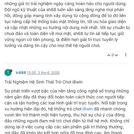
những giá trị trải nghiệm ngày càng hoàn hảo cho người dùng.
Đội ngũ kỹ thuật của sh68 luôn sẵn sàng lắng nghe mọi phản
hồi, đóng góp mang tính xây dựng từ cộng đồng để từ đó liên
tục nâng cấp hệ thống bảo mật thông tin, tối ưu hóa giao diện
và cập nhật những xu hướng nội dung mới nhất. Với sự chuẩn bị
chuá đáo và toàn diện về mọi mặt, sh68 tự tin sẽ tiếp tục giữ
vững ngọn cờ tiên phong, là điểm hẹn giải trí trực tuyến lý
tưởng và đáng tin cậy cho mọi thế hệ người chơi.
0
T
tr888
15:50, 3 thg 6, 2026
Trải Nghiệm Hệ Sinh Thái Trò Chơi i8win
Sự phát triển vượt bậc của nền tảng công nghệ số trong những
năm gần đây đã thay đổi hoàn toàn cách thức con người tiếp
cận và tận hưởng các loại hình giải trí trực tuyến. Nổi bật trong
xu hướng hiện đại đó, hệ thống trò chơi
i8win
đã nhanh chóng
vươn lên trở thành một hiện tượng, thu hút sự chú ý của đông
đảo những người đam mê trò chơi điện tử thế hệ mới. Không chỉ
dừng lại ở việc cung cấp các sản phẩm giải trí thông thường,
nơi đây đã khéo léo kết hợp giữa đồ họa đỉnh cao, âm thanh