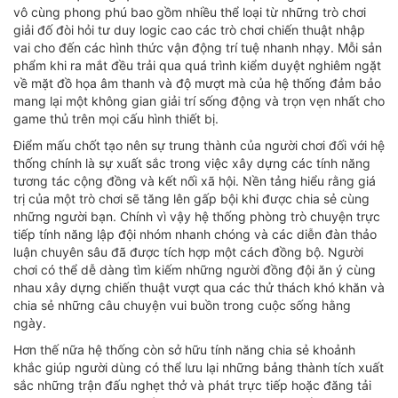
vô cùng phong phú bao gồm nhiều thể loại từ những trò chơi
giải đố đòi hỏi tư duy logic cao các trò chơi chiến thuật nhập
vai cho đến các hình thức vận động trí tuệ nhanh nhạy. Mỗi sản
phẩm khi ra mắt đều trải qua quá trình kiểm duyệt nghiêm ngặt
về mặt đồ họa âm thanh và độ mượt mà của hệ thống đảm bảo
mang lại một không gian giải trí sống động và trọn vẹn nhất cho
game thủ trên mọi cấu hình thiết bị.
Điểm mấu chốt tạo nên sự trung thành của người chơi đối với hệ
thống chính là sự xuất sắc trong việc xây dựng các tính năng
tương tác cộng đồng và kết nối xã hội. Nền tảng hiểu rằng giá
trị của một trò chơi sẽ tăng lên gấp bội khi được chia sẻ cùng
những người bạn. Chính vì vậy hệ thống phòng trò chuyện trực
tiếp tính năng lập đội nhóm nhanh chóng và các diễn đàn thảo
luận chuyên sâu đã được tích hợp một cách đồng bộ. Người
chơi có thể dễ dàng tìm kiếm những người đồng đội ăn ý cùng
nhau xây dựng chiến thuật vượt qua các thử thách khó khăn và
chia sẻ những câu chuyện vui buồn trong cuộc sống hằng
ngày.
Hơn thế nữa hệ thống còn sở hữu tính năng chia sẻ khoảnh
khắc giúp người dùng có thể lưu lại những bảng thành tích xuất
sắc những trận đấu nghẹt thở và phát trực tiếp hoặc đăng tải