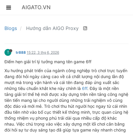
AIGATO.VN
Blogs
Hướng dẫn AIGO Proxy
T
tr888
15:22, 3 thg 6, 2026
Điểm hẹn giải trí lý tưởng mang tên game 6ff
Xu hướng phát triển của ngành công nghiệp trò chơi trực tuyến
đang đòi hỏi ngày càng cao về cả chất lượng nội dung lẫn độ
mượt mà trong vận hành và cái tên đang đáp ứng xuất sắc
những tiêu chuẩn khắt khe này chính là
6ff
. Đây là một nền
tảng giải trí thế hệ mới được xây dựng trên nền tảng công nghệ
tiên tiến mang lại cho người dùng những trải nghiệm vô cùng
độc đáo và mới mẻ. Trò chơi thu hút người học ngay từ cái nhìn
đầu tiên nhờ vào bố cục thiết kế thông minh, trực quan cùng hệ
thống nhiệm vụ phong phú trải dài qua nhiều cấp độ khác
nhau. Việc chú trọng vào việc xây dựng một lối chơi cân bằng
đòi hỏi sự tư duy sáng tạo đã giúp tựa game này nhanh chóng