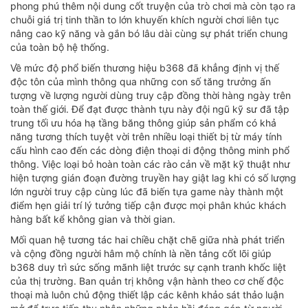
phong phú thêm nội dung cốt truyện của trò chơi mà còn tạo ra
chuỗi giá trị tinh thần to lớn khuyến khích người chơi liên tục
nâng cao kỹ năng và gắn bó lâu dài cùng sự phát triển chung
của toàn bộ hệ thống.
Về mức độ phổ biến thương hiệu b368 đã khẳng định vị thế
độc tôn của mình thông qua những con số tăng trưởng ấn
tượng về lượng người dùng truy cập đồng thời hàng ngày trên
toàn thế giới. Để đạt được thành tựu này đội ngũ kỹ sư đã tập
trung tối ưu hóa hạ tầng băng thông giúp sản phẩm có khả
năng tương thích tuyệt vời trên nhiều loại thiết bị từ máy tính
cấu hình cao đến các dòng điện thoại di động thông minh phổ
thông. Việc loại bỏ hoàn toàn các rào cản về mặt kỹ thuật như
hiện tượng gián đoạn đường truyền hay giật lag khi có số lượng
lớn người truy cập cùng lúc đã biến tựa game này thành một
điểm hẹn giải trí lý tưởng tiếp cận được mọi phân khúc khách
hàng bất kể không gian và thời gian.
Mối quan hệ tương tác hai chiều chặt chẽ giữa nhà phát triển
và cộng đồng người hâm mộ chính là nền tảng cốt lõi giúp
b368 duy trì sức sống mãnh liệt trước sự cạnh tranh khốc liệt
của thị trường. Ban quản trị không vận hành theo cơ chế độc
thoại mà luôn chủ động thiết lập các kênh khảo sát thảo luận