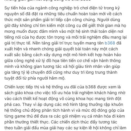
Sự tiến hóa của ngành công nghiệp trò chơi điện tử trong kỷ
nguyên số đã đặt ra những tiêu chuẩn hoàn toàn mới về cách
thức một sản phẩm giải trí tiếp cận công chúng. Người dùng
giờ đây không chỉ tìm kiếm một công cụ để giết thời gian mà họ
mong muốn được đắm mình vào một hệ sinh thái toàn diện nơi
tiếng nói của họ được tôn trọng và mỗi trải nghiệm đều mang lại
giá trị thực tế. Nền tảng giải trí trực tuyến mang tên
b368
đã
xuất hiện và nhanh chóng giải quyết bài toán này một cách
xuất sắc bằng cách xây dựng một mô hình kết hợp hoàn hảo
giữa công nghệ xử lý đồ họa tiên tiến cơ chế vận hành thông
minh và không gian tương tác xã hội giàu tính nhân văn giúp
gia tăng tỷ lệ chuyển đổi cũng như duy trì lòng trung thành
tuyệt đối từ phía người hâm mộ.
Chiến lược tiếp thị và hệ thống ưu đãi của b368 được xem là
sách giáo khoa cho việc tối ưu hóa trải nghiệm khách hàng nhờ
vào cách thiết kế hoạt động vô cùng khoa học mang tính đột
phá cao. Thay vì áp dụng các mô hình tặng thưởng rập khuôn
hệ thống chủ động phân tích hành vi và mức độ đóng góp của
từng game thủ để đưa ra các gói nhiệm vụ cá nhân hóa đi kèm
phần thưởng thiết thực. Các chiến dịch thúc đẩy tương tác
theo tuần giải đấu mùa giải hay các sự kiện lễ hội không chỉ làm