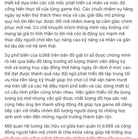
thiết kế dựa trên các cột mốc phát triển cá nhân và mức độ
cống hiến thực tế của từng game thủ. Các chuỗi nhiệm vụ hằng
ngày sự kiện thử thách theo mùa và các giải đấu mô phỏng
quy mô lớn liên tục được đổi mới nhằm mang lại cảm giác chinh
phục mới mẻ. Cơ chế khuyến khích thông minh này không chỉ
mang lại giá trị tinh thần to lớn mà còn là động lực mạnh mẽ
thúc đẩy người chơi liên tục nâng cao kỹ năng cá nhân và gắn
bó lâu dài với hệ sinh thái.
Sự phổ biến của b368 trên bản đồ giải trí số được chứng minh
rõ nét qua biểu đồ tăng trưởng số lượng thành viên đăng ký
mới và lượng truy cập đồng thời hằng ngày ổn định ở mức cao.
Để đạt được thành quả này đội ngũ phát triển đã tập trung tối
ưu hóa nền tảng kỹ thuật giúp trò chơi có thể vận hành mượt
mà trên tất cả các hệ điều hành phổ biến và các dòng thiết bị
có cấu hình phần cứng khác nhau. Việc giảm thiểu tối đa dung
lượng bộ nhớ nhưng vẫn giữ được chất lượng đồ họa sắc nét
cùng hiệu ứng âm thanh sống động đã giúp tựa game dễ dàng
tiếp cận với nhiều nhóm đối tượng người dùng từ những học
sinh sinh viên đến những người trưởng thành bận rộn.
Mối quan hệ tương tác hữu cơ giữa ban quản trị b368 và cộng
đồng người hâm mộ chính là chìa khóa vàng giúp hệ thống duy