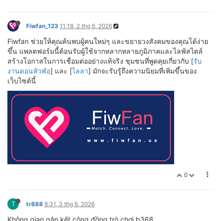
Fiwfan_123
11:18, 2 thg 6, 2026
Fiwfan ช่วยให้คุณค้นพบผู้คนใหม่ๆ และขยายวงสังคมของคุณได้ง่าย
ขึ้น แพลตฟอร์มนี้ต้อนรับผู้ใช้จากหลากหลายภูมิภาคและไลฟ์สไตล์
สร้างโอกาสในการเชื่อมต่ออย่างแท้จริง ชุมชนที่พูดคุยเกี่ยวกับ [
รับ
งานดอนหัวฬ่อ
] และ [
ไลลา
] มักจะรับรู้ถึงความนิยมที่เพิ่มขึ้นของ
เว็บไซต์นี้
0
T
tr888
8:31, 3 thg 6, 2026
Không gian gắn kết cộng đồng trò chơi b368