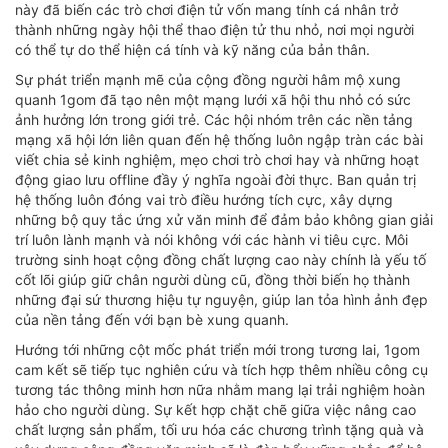
này đã biến các trò chơi điện tử vốn mang tính cá nhân trở
thành những ngày hội thể thao điện tử thu nhỏ, nơi mọi người
có thể tự do thể hiện cá tính và kỹ năng của bản thân.
Sự phát triển mạnh mẽ của cộng đồng người hâm mộ xung
quanh 1gom đã tạo nên một mạng lưới xã hội thu nhỏ có sức
ảnh hưởng lớn trong giới trẻ. Các hội nhóm trên các nền tảng
mạng xã hội lớn liên quan đến hệ thống luôn ngập tràn các bài
viết chia sẻ kinh nghiệm, mẹo chơi trò chơi hay và những hoạt
động giao lưu offline đầy ý nghĩa ngoài đời thực. Ban quản trị
hệ thống luôn đóng vai trò điều hướng tích cực, xây dựng
những bộ quy tắc ứng xử văn minh để đảm bảo không gian giải
trí luôn lành mạnh và nói không với các hành vi tiêu cực. Môi
trường sinh hoạt cộng đồng chất lượng cao này chính là yếu tố
cốt lõi giúp giữ chân người dùng cũ, đồng thời biến họ thành
những đại sứ thương hiệu tự nguyện, giúp lan tỏa hình ảnh đẹp
của nền tảng đến với bạn bè xung quanh.
Hướng tới những cột mốc phát triển mới trong tương lai, 1gom
cam kết sẽ tiếp tục nghiên cứu và tích hợp thêm nhiều công cụ
tương tác thông minh hơn nữa nhằm mang lại trải nghiệm hoàn
hảo cho người dùng. Sự kết hợp chặt chẽ giữa việc nâng cao
chất lượng sản phẩm, tối ưu hóa các chương trình tặng quà và