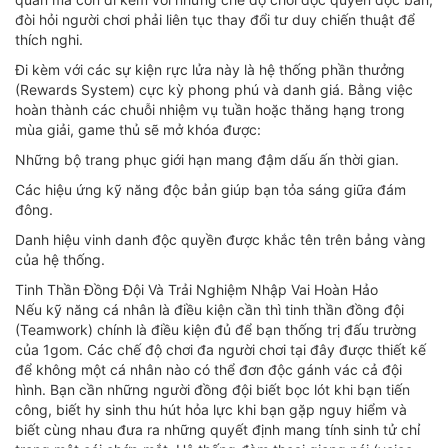
đòi hỏi người chơi phải liên tục thay đổi tư duy chiến thuật để
thích nghi.
Đi kèm với các sự kiện rực lửa này là hệ thống phần thưởng
(Rewards System) cực kỳ phong phú và danh giá. Bằng việc
hoàn thành các chuỗi nhiệm vụ tuần hoặc thăng hạng trong
mùa giải, game thủ sẽ mở khóa được:
Những bộ trang phục giới hạn mang đậm dấu ấn thời gian.
Các hiệu ứng kỹ năng độc bản giúp bạn tỏa sáng giữa đám
đông.
Danh hiệu vinh danh độc quyền được khắc tên trên bảng vàng
của hệ thống.
Tinh Thần Đồng Đội Và Trải Nghiệm Nhập Vai Hoàn Hảo
Nếu kỹ năng cá nhân là điều kiện cần thì tinh thần đồng đội
(Teamwork) chính là điều kiện đủ để bạn thống trị đấu trường
của 1gom. Các chế độ chơi đa người chơi tại đây được thiết kế
để không một cá nhân nào có thể đơn độc gánh vác cả đội
hình. Bạn cần những người đồng đội biết bọc lót khi bạn tiến
công, biết hy sinh thu hút hỏa lực khi bạn gặp nguy hiểm và
biết cùng nhau đưa ra những quyết định mang tính sinh tử chỉ