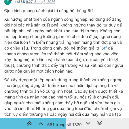
T
tr888
9:27, 3 thg 6, 2026
Định hình phong cách giải trí cùng hệ thống 6ff
Xu hướng phát triển của ngành công nghiệp nội dung số đang
đòi hỏi các nhà sản xuất phải không ngừng thay đổi tư duy để
bắt kịp nhu cầu ngày một khắt khe của thị trường. Không còn
bó hẹp trong những không gian trò chơi đơn điệu, người dùng
hiện đại luôn tìm kiếm những trải nghiệm mang tính đột phá và
có chiều sâu. Trong dòng chảy đó, hệ thống giải trí
6ff
đã
nhanh chóng vươn lên trở thành một điểm sáng nhờ vào việc
xây dựng một mô hình vận hành toàn diện, nơi các yếu tố kỹ
thuật, chương trình thúc đẩy thị trường và sự kết nối con người
được hòa quyện một cách hoàn hảo.
Để xây dựng một tệp người dùng trung thành và không ngừng
mở rộng, ứng dụng đã triển khai các chiến dịch quảng bá và
chương trình tri ân vô cùng linh hoạt. Các sự kiện được thiết kế
mang tính cá nhân hóa cao nhằm tối ưu hóa tỷ lệ chuyển đổi,
giúp người chơi mới không cảm thấy bỡ ngỡ khi vừa tham gia
vào hệ sinh thái. Những gói quà tặng khởi đầu, chuỗi nhiệm vụ
tích lũy điểm thưởng và các ngày hội đổi quà may mắn đã tạo
nên một làn sóng thảo luận sôi nổi trên khắp các diễn đàn. Đối
681 trong số 1329
với những thành viên đã gắn bó lâu năm, hệ thống luôn duy trì