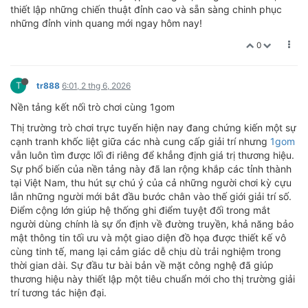
thiết lập những chiến thuật đỉnh cao và sẵn sàng chinh phục
những đỉnh vinh quang mới ngay hôm nay!
0
T
tr888
6:01, 2 thg 6, 2026
Nền tảng kết nối trò chơi cùng 1gom
Thị trường trò chơi trực tuyến hiện nay đang chứng kiến một sự
cạnh tranh khốc liệt giữa các nhà cung cấp giải trí nhưng
1gom
vẫn luôn tìm được lối đi riêng để khẳng định giá trị thương hiệu.
Sự phổ biến của nền tảng này đã lan rộng khắp các tỉnh thành
tại Việt Nam, thu hút sự chú ý của cả những người chơi kỳ cựu
lẫn những người mới bắt đầu bước chân vào thế giới giải trí số.
Điểm cộng lớn giúp hệ thống ghi điểm tuyệt đối trong mắt
người dùng chính là sự ổn định về đường truyền, khả năng bảo
mật thông tin tối ưu và một giao diện đồ họa được thiết kế vô
cùng tinh tế, mang lại cảm giác dễ chịu dù trải nghiệm trong
thời gian dài. Sự đầu tư bài bản về mặt công nghệ đã giúp
thương hiệu này thiết lập một tiêu chuẩn mới cho thị trường giải
trí tương tác hiện đại.