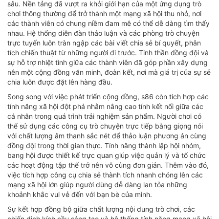
sâu. Nền tảng đã vượt ra khỏi giới hạn của một ứng dụng trò
chơi thông thường để trở thành một mạng xã hội thu nhỏ, nơi
các thành viên có chung niềm đam mê có thể dễ dàng tìm thấy
nhau. Hệ thống diễn đàn thảo luận và các phòng trò chuyện
trực tuyến luôn tràn ngập các bài viết chia sẻ bí quyết, phân
tích chiến thuật từ những người đi trước. Tinh thần đồng đội và
sự hỗ trợ nhiệt tình giữa các thành viên đã góp phần xây dựng
nên một cộng đồng văn minh, đoàn kết, nơi mà giá trị của sự sẻ
chia luôn được đặt lên hàng đầu.
Song song với việc phát triển cộng đồng, s86 còn tích hợp các
tính năng xã hội đột phá nhằm nâng cao tính kết nối giữa các
cá nhân trong quá trình trải nghiệm sản phẩm. Người chơi có
thể sử dụng các công cụ trò chuyện trực tiếp bằng giọng nói
với chất lượng âm thanh sắc nét để thảo luận phương án cùng
đồng đội trong thời gian thực. Tính năng thành lập hội nhóm,
bang hội được thiết kế trực quan giúp việc quản lý và tổ chức
các hoạt động tập thể trở nên vô cùng đơn giản. Thêm vào đó,
việc tích hợp công cụ chia sẻ thành tích nhanh chóng lên các
mạng xã hội lớn giúp người dùng dễ dàng lan tỏa những
khoảnh khắc vui vẻ đến với bạn bè của mình.
Sự kết hợp đồng bộ giữa chất lượng nội dung trò chơi, các
chiến dịch kích cầu sáng tạo và hệ thống tính năng mạng xã hội