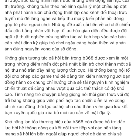
trì được sức sống mãnh liệt trước những biến động liên tục của
thị trường. Không tuân theo mô hình quản lý một chiều áp đặt
nhà phát hành luôn chủ động thiết lập các kênh đối thoại trực
tuyến mở để lắng nghe và tiếp thu mọi ý kiến phản hồi đóng
góp từ phía người chơi. Những đề xuất cải tiến về cơ chế chiến
đấu cân bằng nhân vật hay tối ưu hóa giao diện đều được đội
ngũ kỹ thuật nghiên cứu nghiêm túc và tích hợp vào các bản
cập nhật định kỳ giúp trò chơi ngày càng hoàn thiện và phản
ánh đúng nguyện vọng của số đông.
Không gian tương tác xã hội bên trong b368 được xem là một
trong những điểm nhấn đột phá nhất biến trò chơi thành một xã
hội thu nhỏ tràn đầy năng lượng tích cực. Hệ thống bang hội tổ
đội cho phép các game thủ dễ dàng tìm kiếm những người bạn
đồng hành có chung chí hướng chia sẻ tài nguyên kinh nghiệm
chiến thuật để cùng nhau vượt qua các thử thách có độ khó
cao. Tính năng trò chuyện bằng giọng nói thời gian thực với độ
trễ bằng không giúp việc phối hợp tác chiến diễn ra vô cùng
chính xác đồng thời tạo cơ hội cho các thành viên giao lưu kết
bạn xuyên quốc gia xóa bỏ mọi rào cản về mặt địa lý.
Khả năng lan tỏa thương hiệu của b368 còn được hỗ trợ đắc
lực bởi hệ thống công cụ kết nối trực tiếp với các nền tảng
mạng xã hội lớn bên ngoài giúp người chơi dễ dàng chia sẻ