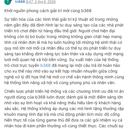
T
tr888
8:47, 3 thg 6, 2026
Khởi nguồn phong cách giải trí mới cùng b368
Sự tiến hóa của các hình thái giải trí kỹ thuật số trong những
năm gần đây đã định hình lại tư duy sáng tạo của các nhà phát
triển trò chơi điện tử hàng đầu thế giới. Người chơi hiện đại
không còn bị bó buộc trong những không gian chật hẹp mang
tính cá nhân đơn lẻ mà họ luôn hướng tới những hệ sinh thái có
quy mô lớn nơi mỗi cá nhân đều có thể tự do phát triển tư duy
sáng tạo khẳng định năng lực bản thân và xây dựng một mạng
lưới mối quan hệ xã hội bền vững. Sự xuất hiện của hệ thống
trò chơi trực tuyến
b368
đã mang lại một câu trả lời hoàn hảo
cho xu thế này nhờ vào sự kết hợp nhuần nhuyễn giữa công
nghệ xử lý đồ họa thế hệ mới cơ chế vận hành thông minh cùng
hệ thống tính năng xã hội vô cùng phong phú và nhân văn.
Chiến lược phát triển hệ thống và các chương trình ưu đãi tri ân
người dùng của b368 luôn được đánh giá là một điểm sáng lớn
nhờ vào sự linh hoạt và khả năng thấu hiểu tâm lý khách hàng
sâu sắc. Hệ thống không áp dụng các mô hình tặng thưởng rập
khuôn mang tính đại trà mà chủ động phân tích mức độ cống
hiến thực tế của từng game thủ để đưa ra các gói nhiệm vụ cá
nhân hóa đi kèm phần thưởng vô cùng thiết thực. Các chuỗi sự