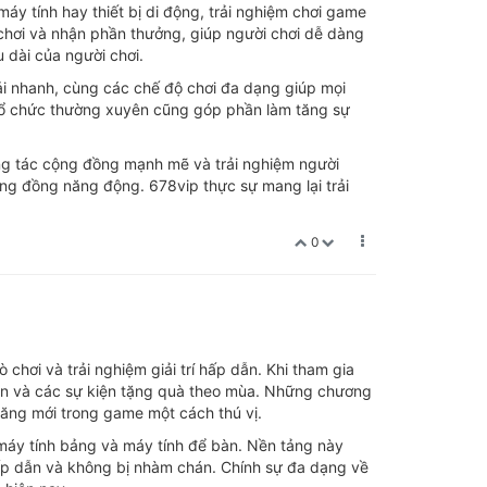
áy tính hay thiết bị di động, trải nghiệm chơi game
 chơi và nhận phần thưởng, giúp người chơi dễ dàng
 dài của người chơi.
 tải nhanh, cùng các chế độ chơi đa dạng giúp mọi
c tổ chức thường xuyên cũng góp phần làm tăng sự
ương tác cộng đồng mạnh mẽ và trải nghiệm người
ộng đồng năng động. 678vip thực sự mang lại trải
0
chơi và trải nghiệm giải trí hấp dẫn. Khi tham gia
uần và các sự kiện tặng quà theo mùa. Những chương
năng mới trong game một cách thú vị.
n máy tính bảng và máy tính để bàn. Nền tảng này
hấp dẫn và không bị nhàm chán. Chính sự đa dạng về