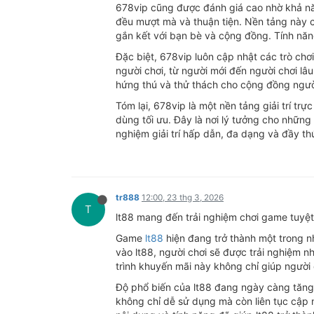
678vip cũng được đánh giá cao nhờ khả năng
đều mượt mà và thuận tiện. Nền tảng này c
gắn kết với bạn bè và cộng đồng. Tính năn
Đặc biệt, 678vip luôn cập nhật các trò chơ
người chơi, từ người mới đến người chơi l
hứng thú và thử thách cho cộng đồng ngườ
Tóm lại, 678vip là một nền tảng giải trí t
dùng tối ưu. Đây là nơi lý tưởng cho nhữn
nghiệm giải trí hấp dẫn, đa dạng và đầy thú
tr888
12:00, 23 thg 3, 2026
T
lt88 mang đến trải nghiệm chơi game tuyệt
Game
lt88
hiện đang trở thành một trong nh
vào lt88, người chơi sẽ được trải nghiệm 
trình khuyến mãi này không chỉ giúp người
Độ phổ biến của lt88 đang ngày càng tăng n
không chỉ dễ sử dụng mà còn liên tục cập 