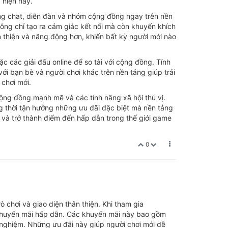
 hiện nay.
ng chat, diễn đàn và nhóm cộng đồng ngay trên nền
hông chỉ tạo ra cảm giác kết nối mà còn khuyến khích
ân thiện và năng động hơn, khiến bất kỳ người mới nào
c các giải đấu online để so tài với cộng đồng. Tính
với bạn bè và người chơi khác trên nền tảng giúp trải
chơi mới.
cộng đồng mạnh mẽ và các tính năng xã hội thú vị.
ng thời tận hưởng những ưu đãi đặc biệt mà nền tảng
i và trở thành điểm đến hấp dẫn trong thế giới game
0
 chơi và giao diện thân thiện. Khi tham gia
h khuyến mãi hấp dẫn. Các khuyến mãi này bao gồm
i nghiệm. Những ưu đãi này giúp người chơi mới dễ