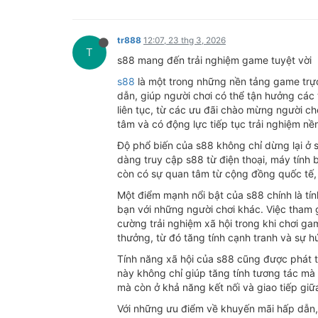
tr888
12:07, 23 thg 3, 2026
T
s88 mang đến trải nghiệm game tuyệt vời
s88
là một trong những nền tảng game trực
dẫn, giúp người chơi có thể tận hưởng các
liên tục, từ các ưu đãi chào mừng người c
tâm và có động lực tiếp tục trải nghiệm nề
Độ phổ biến của s88 không chỉ dừng lại ở 
dàng truy cập s88 từ điện thoại, máy tính
còn có sự quan tâm từ cộng đồng quốc tế,
Một điểm mạnh nổi bật của s88 chính là tín
bạn với những người chơi khác. Việc tham
cường trải nghiệm xã hội trong khi chơi ga
thưởng, từ đó tăng tính cạnh tranh và sự h
Tính năng xã hội của s88 cũng được phát t
này không chỉ giúp tăng tính tương tác mà
mà còn ở khả năng kết nối và giao tiếp giữ
Với những ưu điểm về khuyến mãi hấp dẫn, 