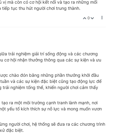
 vị mà còn có cơ hội kết nối và tạo ra những mối
tiếp tục thu hút người chơi trung thành.
0
iữa trải nghiệm giải trí sống động và các chương
iều cơ hội nhận thưởng thông qua các sự kiện và ưu
 được chào đón bằng những phần thưởng khởi đầu
 tuần và các sự kiện đặc biệt cũng tạo động lực để
 trải nghiệm tổng thể, khiến người chơi cảm thấy
 tạo ra một môi trường cạnh tranh lành mạnh, nơi
 một yếu tố kích thích sự nỗ lực và mong muốn vươn
từng người chơi, hệ thống sẽ đưa ra các chương trình
xử đặc biệt.