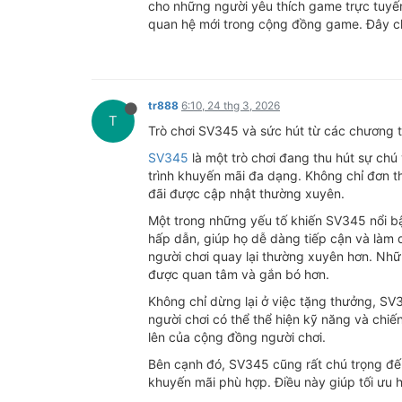
cho những người yêu thích game trực tuyến.
quan hệ mới trong cộng đồng game. Đây chín
tr888
6:10, 24 thg 3, 2026
T
Trò chơi SV345 và sức hút từ các chương 
SV345
là một trò chơi đang thu hút sự chú
trình khuyến mãi đa dạng. Không chỉ đơn th
đãi được cập nhật thường xuyên.
Một trong những yếu tố khiến SV345 nổi b
hấp dẫn, giúp họ dễ dàng tiếp cận và làm q
người chơi quay lại thường xuyên hơn. Nhữ
được quan tâm và gắn bó hơn.
Không chỉ dừng lại ở việc tặng thưởng, SV3
người chơi có thể thể hiện kỹ năng và chi
lên của cộng đồng người chơi.
Bên cạnh đó, SV345 cũng rất chú trọng đến 
khuyến mãi phù hợp. Điều này giúp tối ưu 