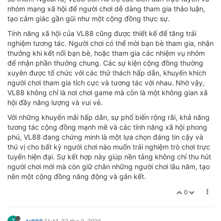
nhóm mạng xã hội để người chơi dễ dàng tham gia thảo luận,
tạo cảm giác gần gũi như một cộng đồng thực sự.
Tính năng xã hội của VL88 cũng được thiết kế để tăng trải
nghiệm tương tác. Người chơi có thể mời bạn bè tham gia, nhận
thưởng khi kết nối bạn bè, hoặc tham gia các nhiệm vụ nhóm
để nhận phần thưởng chung. Các sự kiện cộng đồng thường
xuyên được tổ chức với các thử thách hấp dẫn, khuyến khích
người chơi tham gia tích cực và tương tác với nhau. Nhờ vậy,
VL88 không chỉ là nơi chơi game mà còn là một không gian xã
hội đầy năng lượng và vui vẻ.
Với những khuyến mãi hấp dẫn, sự phổ biến rộng rãi, khả năng
tương tác cộng đồng mạnh mẽ và các tính năng xã hội phong
phú, VL88 đang chứng minh là một lựa chọn đáng tin cậy và
thú vị cho bất kỳ người chơi nào muốn trải nghiệm trò chơi trực
tuyến hiện đại. Sự kết hợp này giúp nền tảng không chỉ thu hút
người chơi mới mà còn giữ chân những người chơi lâu năm, tạo
nên một cộng đồng năng động và gắn kết.
0