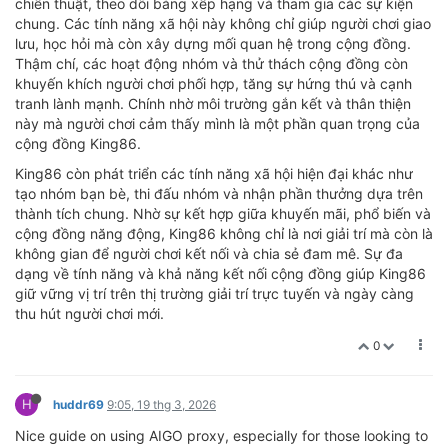
chiến thuật, theo dõi bảng xếp hạng và tham gia các sự kiện
chung. Các tính năng xã hội này không chỉ giúp người chơi giao
lưu, học hỏi mà còn xây dựng mối quan hệ trong cộng đồng.
Thậm chí, các hoạt động nhóm và thử thách cộng đồng còn
khuyến khích người chơi phối hợp, tăng sự hứng thú và cạnh
tranh lành mạnh. Chính nhờ môi trường gắn kết và thân thiện
này mà người chơi cảm thấy mình là một phần quan trọng của
cộng đồng King86.
King86 còn phát triển các tính năng xã hội hiện đại khác như
tạo nhóm bạn bè, thi đấu nhóm và nhận phần thưởng dựa trên
thành tích chung. Nhờ sự kết hợp giữa khuyến mãi, phổ biến và
cộng đồng năng động, King86 không chỉ là nơi giải trí mà còn là
không gian để người chơi kết nối và chia sẻ đam mê. Sự đa
dạng về tính năng và khả năng kết nối cộng đồng giúp King86
giữ vững vị trí trên thị trường giải trí trực tuyến và ngày càng
thu hút người chơi mới.
0
H
huddr69
9:05, 19 thg 3, 2026
Nice guide on using AIGO proxy, especially for those looking to