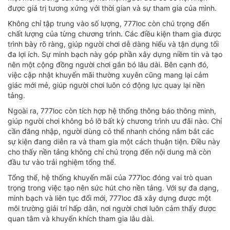
được giá trị tương xứng với thời gian và sự tham gia của mình.
Không chỉ tập trung vào số lượng, 777loc còn chú trọng đến
chất lượng của từng chương trình. Các điều kiện tham gia được
trình bày rõ ràng, giúp người chơi dễ dàng hiểu và tận dụng tối
đa lợi ích. Sự minh bạch này góp phần xây dựng niềm tin và tạo
nên một cộng đồng người chơi gắn bó lâu dài. Bên cạnh đó,
việc cập nhật khuyến mãi thường xuyên cũng mang lại cảm
giác mới mẻ, giúp người chơi luôn có động lực quay lại nền
tảng.
Ngoài ra, 777loc còn tích hợp hệ thống thông báo thông minh,
giúp người chơi không bỏ lỡ bất kỳ chương trình ưu đãi nào. Chỉ
cần đăng nhập, người dùng có thể nhanh chóng nắm bắt các
sự kiện đang diễn ra và tham gia một cách thuận tiện. Điều này
cho thấy nền tảng không chỉ chú trọng đến nội dung mà còn
đầu tư vào trải nghiệm tổng thể.
Tổng thể, hệ thống khuyến mãi của 777loc đóng vai trò quan
trọng trong việc tạo nên sức hút cho nền tảng. Với sự đa dạng,
minh bạch và liên tục đổi mới, 777loc đã xây dựng được một
môi trường giải trí hấp dẫn, nơi người chơi luôn cảm thấy được
quan tâm và khuyến khích tham gia lâu dài.