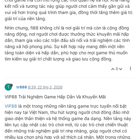
kết nối và tương tác này giúp người chơi cảm thấy gần gũi và
vui vẻ hơn trong quá trình tham gia, đồng thời tăng thêm giá trị
giải trí của nền tảng.
Nhìn chung, fi88 không chỉ là nơi giải trí mà còn là cộng đồng
năng động, nơi người chơi được thưởng thức khuyến mãi hấp
dẫn, tham gia vào các trận đấu sôi nổi và trải nghiệm các tính
năng xã hội phong phú. Sự kết hợp này mang đến một nền
tảng toàn diện và hấp dẫn, phù hợp cho mọi game thủ muốn
tìm kiếm sự giải trí chất lượng và giao lưu cộng đồng.
0
T
tr888
8:39, 22 thg 3, 2026
VIP88 Trải Nghiệm Game Hấp Dẫn Và Khuyến Mãi
VIP88
là một trong những nền tảng game trực tuyến nổi bật
hiện nay tại Việt Nam, thu hút lượng người chơi đông đảo nhờ
giao diện thân thiện và hệ thống game đa dạng. Nền tảng này
liên tục cập nhật các trò chơi mới, từ các trò chơi chiến thuật
đến những trải nghiệm giải trí nhẹ nhàng, giúp người chơi có
nhiều lựa chọn phù hợp với sở thích cá nhân. Một trong những