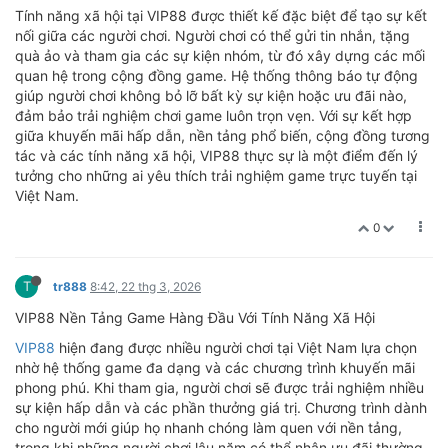
Tính năng xã hội tại VIP88 được thiết kế đặc biệt để tạo sự kết
nối giữa các người chơi. Người chơi có thể gửi tin nhắn, tặng
quà ảo và tham gia các sự kiện nhóm, từ đó xây dựng các mối
quan hệ trong cộng đồng game. Hệ thống thông báo tự động
giúp người chơi không bỏ lỡ bất kỳ sự kiện hoặc ưu đãi nào,
đảm bảo trải nghiệm chơi game luôn trọn vẹn. Với sự kết hợp
giữa khuyến mãi hấp dẫn, nền tảng phổ biến, cộng đồng tương
tác và các tính năng xã hội, VIP88 thực sự là một điểm đến lý
tưởng cho những ai yêu thích trải nghiệm game trực tuyến tại
Việt Nam.
0
T
tr888
8:42, 22 thg 3, 2026
VIP88 Nền Tảng Game Hàng Đầu Với Tính Năng Xã Hội
VIP88
hiện đang được nhiều người chơi tại Việt Nam lựa chọn
nhờ hệ thống game đa dạng và các chương trình khuyến mãi
phong phú. Khi tham gia, người chơi sẽ được trải nghiệm nhiều
sự kiện hấp dẫn và các phần thưởng giá trị. Chương trình dành
cho người mới giúp họ nhanh chóng làm quen với nền tảng,
trong khi những người chơi lâu năm có thể nhận ưu đãi thường