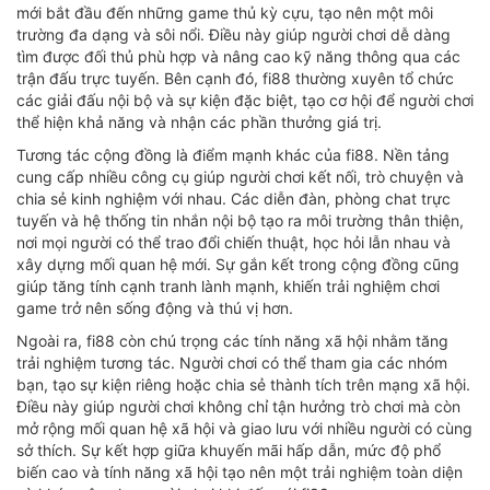
mới bắt đầu đến những game thủ kỳ cựu, tạo nên một môi
trường đa dạng và sôi nổi. Điều này giúp người chơi dễ dàng
tìm được đối thủ phù hợp và nâng cao kỹ năng thông qua các
trận đấu trực tuyến. Bên cạnh đó, fi88 thường xuyên tổ chức
các giải đấu nội bộ và sự kiện đặc biệt, tạo cơ hội để người chơi
thể hiện khả năng và nhận các phần thưởng giá trị.
Tương tác cộng đồng là điểm mạnh khác của fi88. Nền tảng
cung cấp nhiều công cụ giúp người chơi kết nối, trò chuyện và
chia sẻ kinh nghiệm với nhau. Các diễn đàn, phòng chat trực
tuyến và hệ thống tin nhắn nội bộ tạo ra môi trường thân thiện,
nơi mọi người có thể trao đổi chiến thuật, học hỏi lẫn nhau và
xây dựng mối quan hệ mới. Sự gắn kết trong cộng đồng cũng
giúp tăng tính cạnh tranh lành mạnh, khiến trải nghiệm chơi
game trở nên sống động và thú vị hơn.
Ngoài ra, fi88 còn chú trọng các tính năng xã hội nhằm tăng
trải nghiệm tương tác. Người chơi có thể tham gia các nhóm
bạn, tạo sự kiện riêng hoặc chia sẻ thành tích trên mạng xã hội.
Điều này giúp người chơi không chỉ tận hưởng trò chơi mà còn
mở rộng mối quan hệ xã hội và giao lưu với nhiều người có cùng
sở thích. Sự kết hợp giữa khuyến mãi hấp dẫn, mức độ phổ
biến cao và tính năng xã hội tạo nên một trải nghiệm toàn diện