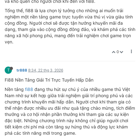
và khó quên cho người chơi khi đến với fi88.
Tổng thể, fi88 là lựa chọn lý tưởng cho những ai muốn trải
nghiệm một nền tảng game trực tuyến vừa thú vị vừa giàu tính
cộng đồng. Người chơi sẽ được tận hưởng khuyến mãi đa
dạng, tham gia vào cộng đồng đông đảo, và khám phá các tính
năng xã hội phong phú, mang đến trải nghiệm chơi game trọn
vẹn.
0
T
tr888
8:34, 22 thg 3, 2026
Fi88 Nền Tảng Giải Trí Trực Tuyến Hấp Dẫn
Nền tảng
fi88
đang thu hút sự chú ý của nhiều game thủ Việt
Nam nhờ sự kết hợp giữa trải nghiệm giải trí phong phú và các
chương trình khuyến mãi hấp dẫn. Người chơi khi tham gia có
thể nhận được nhiều ưu đãi như quà tặng chào mừng, tích điểm
thưởng và cơ hội nhận phần thưởng khi tham gia các sự kiện
đặc biệt. Những chương trình này không chỉ giúp người chơi
tiết kiệm chi phí mà còn tăng sự hứng thú và động lực khám
phá các tính năng mới trong game.