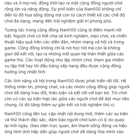
nào và ở mọi nơi, đồng thời tạo ra một cộng đồng người chơi
rộng lớn và năng động. Sự phổ biến của Nam100 không chỉ
đến từ đồ họa sống động mà còn từ cách thiết kế các chế độ
chơi đa dạng, mang đến trải nghiệm giải trí phong phú.
Tương tác trong cộng đồng Nam100 cũng là điểm mạnh nổi
bật. Người chơi có thể chia sẻ kinh nghiệm, mẹo chơi, và chiến
thuật hiệu quả trên các diễn đàn, nhóm mạng xã hội và trong
game. Cộng đồng không chỉ là nơi học hỏi mà còn là không
gian để kết nối, tạo ra những mối quan hệ thân thiết giữa các
game thủ. Các hoạt động như lập nhóm chơi, tham gia nhiệm
vụ tập thể hay thi đấu bảng xếp hạng đều được cộng đồng
hưởng ứng nhiệt tình.
Các tính năng xã hội trong Nam100 được phát triển rất tốt. Hệ
thống nhắn tin, phòng chat, và các nhóm cộng đồng giúp người
chơi dễ dàng trao đổi, thảo luận và kết nối với bạn bè. Trò chơi
còn có các sự kiện hợp tác giữa các người chơi để đạt mục tiêu
chung, từ đó tăng thêm sự gắn kết và trải nghiệm thú vị.
Nam100 cũng liên tục cập nhật nội dung mới, thêm các sự kiện
và thử thách đặc sắc, đảm bảo người chơi luôn có lý do quay
lại mỗi ngày. Giao diện trực quan, âm thanh sống động và hiệu
ứng hình ảnh hấp dẫn giúp người chơi dễ dàng hòa mình vào