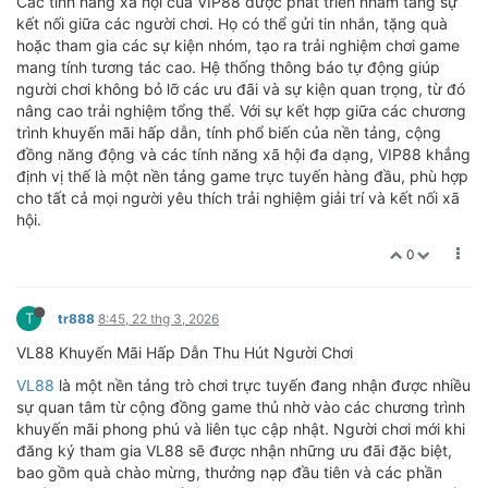
Các tính năng xã hội của VIP88 được phát triển nhằm tăng sự
kết nối giữa các người chơi. Họ có thể gửi tin nhắn, tặng quà
hoặc tham gia các sự kiện nhóm, tạo ra trải nghiệm chơi game
mang tính tương tác cao. Hệ thống thông báo tự động giúp
người chơi không bỏ lỡ các ưu đãi và sự kiện quan trọng, từ đó
nâng cao trải nghiệm tổng thể. Với sự kết hợp giữa các chương
trình khuyến mãi hấp dẫn, tính phổ biến của nền tảng, cộng
đồng năng động và các tính năng xã hội đa dạng, VIP88 khẳng
định vị thế là một nền tảng game trực tuyến hàng đầu, phù hợp
cho tất cả mọi người yêu thích trải nghiệm giải trí và kết nối xã
hội.
0
T
tr888
8:45, 22 thg 3, 2026
VL88 Khuyến Mãi Hấp Dẫn Thu Hút Người Chơi
VL88
là một nền tảng trò chơi trực tuyến đang nhận được nhiều
sự quan tâm từ cộng đồng game thủ nhờ vào các chương trình
khuyến mãi phong phú và liên tục cập nhật. Người chơi mới khi
đăng ký tham gia VL88 sẽ được nhận những ưu đãi đặc biệt,
bao gồm quà chào mừng, thưởng nạp đầu tiên và các phần