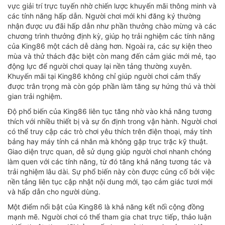
vực giải trí trực tuyến nhờ chiến lược khuyến mãi thông minh và
các tính năng hấp dẫn. Người chơi mới khi đăng ký thường
nhận được ưu đãi hấp dẫn như phần thưởng chào mừng và các
chương trình thưởng định kỳ, giúp họ trải nghiệm các tính năng
của King86 một cách dễ dàng hơn. Ngoài ra, các sự kiện theo
mùa và thử thách đặc biệt còn mang đến cảm giác mới mẻ, tạo
động lực để người chơi quay lại nền tảng thường xuyên.
Khuyến mãi tại King86 không chỉ giúp người chơi cảm thấy
được trân trọng mà còn góp phần làm tăng sự hứng thú và thời
gian trải nghiệm.
Độ phổ biến của King86 liên tục tăng nhờ vào khả năng tương
thích với nhiều thiết bị và sự ổn định trong vận hành. Người chơi
có thể truy cập các trò chơi yêu thích trên điện thoại, máy tính
bảng hay máy tính cá nhân mà không gặp trục trặc kỹ thuật.
Giao diện trực quan, dễ sử dụng giúp người chơi nhanh chóng
làm quen với các tính năng, từ đó tăng khả năng tương tác và
trải nghiệm lâu dài. Sự phổ biến này còn được củng cố bởi việc
nền tảng liên tục cập nhật nội dung mới, tạo cảm giác tươi mới
và hấp dẫn cho người dùng.
Một điểm nổi bật của King86 là khả năng kết nối cộng đồng
mạnh mẽ. Người chơi có thể tham gia chat trực tiếp, thảo luận