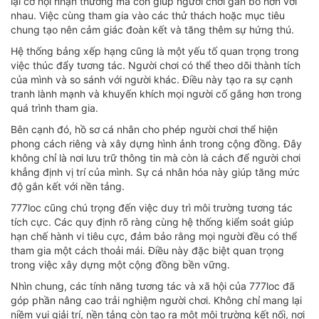
lại cơ hội nhận thưởng mà còn giúp người chơi gắn bó hơn với
nhau. Việc cùng tham gia vào các thử thách hoặc mục tiêu
chung tạo nên cảm giác đoàn kết và tăng thêm sự hứng thú.
Hệ thống bảng xếp hạng cũng là một yếu tố quan trọng trong
việc thúc đẩy tương tác. Người chơi có thể theo dõi thành tích
của mình và so sánh với người khác. Điều này tạo ra sự cạnh
tranh lành mạnh và khuyến khích mọi người cố gắng hơn trong
quá trình tham gia.
Bên cạnh đó, hồ sơ cá nhân cho phép người chơi thể hiện
phong cách riêng và xây dựng hình ảnh trong cộng đồng. Đây
không chỉ là nơi lưu trữ thông tin mà còn là cách để người chơi
khẳng định vị trí của mình. Sự cá nhân hóa này giúp tăng mức
độ gắn kết với nền tảng.
777loc cũng chú trọng đến việc duy trì môi trường tương tác
tích cực. Các quy định rõ ràng cùng hệ thống kiểm soát giúp
hạn chế hành vi tiêu cực, đảm bảo rằng mọi người đều có thể
tham gia một cách thoải mái. Điều này đặc biệt quan trọng
trong việc xây dựng một cộng đồng bền vững.
Nhìn chung, các tính năng tương tác và xã hội của 777loc đã
góp phần nâng cao trải nghiệm người chơi. Không chỉ mang lại
niềm vui giải trí, nền tảng còn tạo ra một môi trường kết nối, nơi