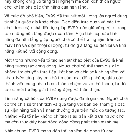
này không chỉ giúp tăng trải nghiệm mà còn kích thích người
chơi khám phá các tính năng của nền tảng.
Về mức độ phổ biến, EV99 đã thu hút một lượng lớn người dùng
từ nhiều quốc gia khác nhau. Giao diện trực quan và các trò
chơi được cập nhật liên tục giúp EV99 luôn giữ vững vị trí trong
top những nền tảng được quan tâm. Việc tích hợp các tính
năng đa nền tảng giúp người chơi có thể trải nghiệm trên cả
máy tính và điện thoại di động, từ đó gia tăng sự tiện lợi và khả
năng kết nối với cộng đồng.
Một trong những yếu tố tạo nên sự khác biệt của EV99 là khả
năng tương tác cộng đồng. Người chơi có thể tham gia các
phòng trò chuyện trực tiếp, kết bạn và chia sẻ kinh nghiệm với
nhau. Nền tảng này còn hỗ trợ các hoạt động nhóm, giúp các
thành viên cùng nhau hoàn thành nhiệm vụ và thử thách, từ đó
tạo ra môi trường giải trí năng động và thân thiện.
Tính năng xã hội của EV99 cũng được đánh giá cao. Người chơi
có thể chia sẻ thành tích và quà tặng với bạn bè, tham gia các
sự kiện hàng tuần và nhận thưởng dựa trên mức độ tương tác.
Những yếu tố này không chỉ tạo ra sự gắn kết giữa người chơi
mà còn thúc đẩy hoạt động cộng đồng phát triển mạnh mẽ.
Nhìn chung, EV99 mang đến trải nghiệm đa dạng từ các