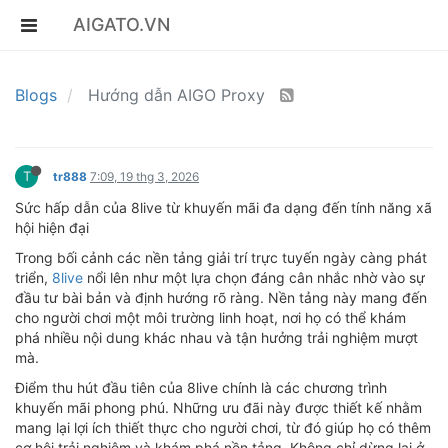
AIGATO.VN
Blogs
Hướng dẫn AIGO Proxy
T
tr888
7:09, 19 thg 3, 2026
Sức hấp dẫn của 8live từ khuyến mãi đa dạng đến tính năng xã
hội hiện đại
Trong bối cảnh các nền tảng giải trí trực tuyến ngày càng phát
triển,
8live
nổi lên như một lựa chọn đáng cân nhắc nhờ vào sự
đầu tư bài bản và định hướng rõ ràng. Nền tảng này mang đến
cho người chơi một môi trường linh hoạt, nơi họ có thể khám
phá nhiều nội dung khác nhau và tận hưởng trải nghiệm mượt
mà.
Điểm thu hút đầu tiên của 8live chính là các chương trình
khuyến mãi phong phú. Những ưu đãi này được thiết kế nhằm
mang lại lợi ích thiết thực cho người chơi, từ đó giúp họ có thêm
cơ hội trải nghiệm và khám phá nền tảng. Không chỉ dừng lại ở