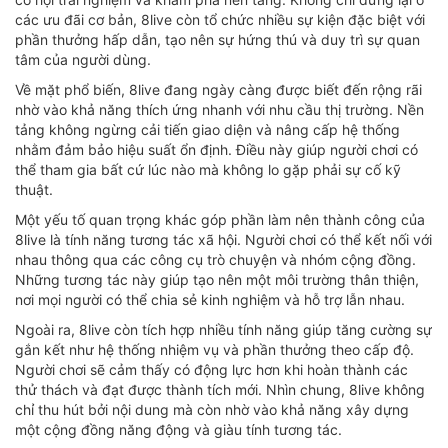
các ưu đãi cơ bản, 8live còn tổ chức nhiều sự kiện đặc biệt với
phần thưởng hấp dẫn, tạo nên sự hứng thú và duy trì sự quan
tâm của người dùng.
Về mặt phổ biến, 8live đang ngày càng được biết đến rộng rãi
nhờ vào khả năng thích ứng nhanh với nhu cầu thị trường. Nền
tảng không ngừng cải tiến giao diện và nâng cấp hệ thống
nhằm đảm bảo hiệu suất ổn định. Điều này giúp người chơi có
thể tham gia bất cứ lúc nào mà không lo gặp phải sự cố kỹ
thuật.
Một yếu tố quan trọng khác góp phần làm nên thành công của
8live là tính năng tương tác xã hội. Người chơi có thể kết nối với
nhau thông qua các công cụ trò chuyện và nhóm cộng đồng.
Những tương tác này giúp tạo nên một môi trường thân thiện,
nơi mọi người có thể chia sẻ kinh nghiệm và hỗ trợ lẫn nhau.
Ngoài ra, 8live còn tích hợp nhiều tính năng giúp tăng cường sự
gắn kết như hệ thống nhiệm vụ và phần thưởng theo cấp độ.
Người chơi sẽ cảm thấy có động lực hơn khi hoàn thành các
thử thách và đạt được thành tích mới. Nhìn chung, 8live không
chỉ thu hút bởi nội dung mà còn nhờ vào khả năng xây dựng
một cộng đồng năng động và giàu tính tương tác.