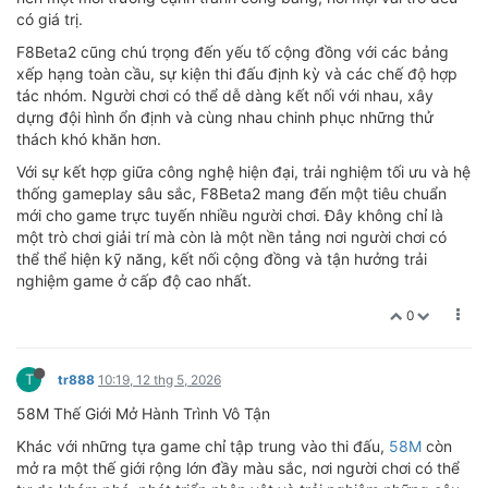
có giá trị.
F8Beta2 cũng chú trọng đến yếu tố cộng đồng với các bảng
xếp hạng toàn cầu, sự kiện thi đấu định kỳ và các chế độ hợp
tác nhóm. Người chơi có thể dễ dàng kết nối với nhau, xây
dựng đội hình ổn định và cùng nhau chinh phục những thử
thách khó khăn hơn.
Với sự kết hợp giữa công nghệ hiện đại, trải nghiệm tối ưu và hệ
thống gameplay sâu sắc, F8Beta2 mang đến một tiêu chuẩn
mới cho game trực tuyến nhiều người chơi. Đây không chỉ là
một trò chơi giải trí mà còn là một nền tảng nơi người chơi có
thể thể hiện kỹ năng, kết nối cộng đồng và tận hưởng trải
nghiệm game ở cấp độ cao nhất.
0
T
tr888
10:19, 12 thg 5, 2026
58M Thế Giới Mở Hành Trình Vô Tận
Khác với những tựa game chỉ tập trung vào thi đấu,
58M
còn
mở ra một thế giới rộng lớn đầy màu sắc, nơi người chơi có thể