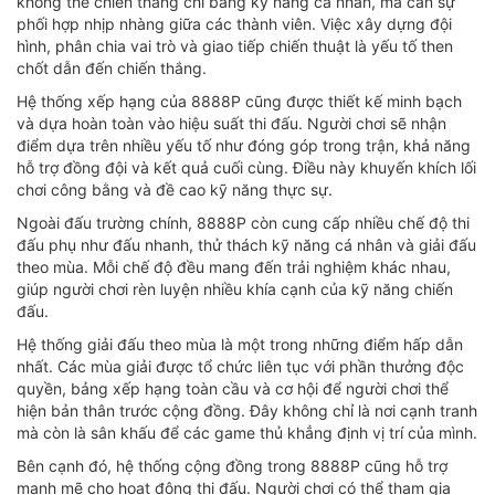
không thể chiến thắng chỉ bằng kỹ năng cá nhân, mà cần sự
phối hợp nhịp nhàng giữa các thành viên. Việc xây dựng đội
hình, phân chia vai trò và giao tiếp chiến thuật là yếu tố then
chốt dẫn đến chiến thắng.
Hệ thống xếp hạng của 8888P cũng được thiết kế minh bạch
và dựa hoàn toàn vào hiệu suất thi đấu. Người chơi sẽ nhận
điểm dựa trên nhiều yếu tố như đóng góp trong trận, khả năng
hỗ trợ đồng đội và kết quả cuối cùng. Điều này khuyến khích lối
chơi công bằng và đề cao kỹ năng thực sự.
Ngoài đấu trường chính, 8888P còn cung cấp nhiều chế độ thi
đấu phụ như đấu nhanh, thử thách kỹ năng cá nhân và giải đấu
theo mùa. Mỗi chế độ đều mang đến trải nghiệm khác nhau,
giúp người chơi rèn luyện nhiều khía cạnh của kỹ năng chiến
đấu.
Hệ thống giải đấu theo mùa là một trong những điểm hấp dẫn
nhất. Các mùa giải được tổ chức liên tục với phần thưởng độc
quyền, bảng xếp hạng toàn cầu và cơ hội để người chơi thể
hiện bản thân trước cộng đồng. Đây không chỉ là nơi cạnh tranh
mà còn là sân khấu để các game thủ khẳng định vị trí của mình.
Bên cạnh đó, hệ thống cộng đồng trong 8888P cũng hỗ trợ
mạnh mẽ cho hoạt động thi đấu. Người chơi có thể tham gia