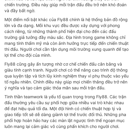
chiến trường. Điều này giúp mỗi trận đấu đều trở nên khó đoán
và đầy bất ngờ.
Một điểm nổi bật khác của Fly88 chính là hệ thống bản đồ rộng
lớn và đa dạng. Mỗi khu vực đều được xây dựng với phong
cách riêng, từ những thành phố hiện đại cho đến các đấu
trường giả tưởng đầy màu sắc. Địa hình trong game không chỉ
mang tính thẩm mỹ mà còn ảnh hưởng trực tiếp đến chiến thuật
thi đấu. Người chơi cần tận dụng môi trường xung quanh để tạo
lợi thế cho đội của mình.
Fly88 cũng gây ấn tượng nhờ cơ chế chiến đấu cân bằng và
giàu tính cạnh tranh. Người chơi có thể nâng cao trình độ thông
qua luyện tập và tích lũy kinh nghiệm thay vì phụ thuộc vào yếu
tố ngẫu nhiên. Chính điều này giúp mọi chiến thắng đều trở nên
ý nghĩa và tạo cảm giác thỏa mãn sau mỗi trận đấu.
Tinh thần teamwork là yếu tố quan trọng trong Fly88. Các trận
đấu thường yêu cầu sự phối hợp giữa nhiều vai trò khác nhau
để đạt hiệu quả tối đa. Một đội hình có chiến thuật hợp lý và
giao tiếp tốt sẽ dễ dàng giành lợi thế trước đối thủ. Những pha
phối hợp hoàn hảo hay các màn lật ngược tình thế ngoạn mục
luôn mang lại cảm giác vô cùng phấn khích cho người chơi.