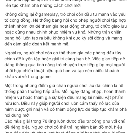
liên tục khám phá những cách chơi mới.
Không dừng lại ở gameplay, trò chơi còn đầu tư mạnh vào yếu
tố cộng đồng. Hệ thống bang hội cho phép người chơi tập hợp
thành nhóm lớn để tham gia hoạt động chung, tổ chức giao lưu
hoặc cùng nhau chinh phục nhiệm vụ khó. Những trận chiến
bang hội luôn tạo ra bầu không khí cực kỳ sôi động và mang
đến cảm giác đoàn kết mạnh mẽ.
Ngoài ra, người chơi còn có thể tham gia các phòng đấu tùy
chỉnh để luyện tập hoặc giải trí cùng bạn bè. Việc giao tiếp dễ
dàng thông qua tính năng trò chuyện trực tiếp giúp mọi người
phối hợp chiến thuật hiệu quả hơn và tạo nên nhiều khoảnh
khắc vui vẻ trong game.
Một trong những điểm giữ chân người chơi lâu dài chính là hệ
thống phần thưởng hấp dẫn. Mỗi ngày đăng nhập, hoàn thành
nhiệm vụ hoặc tham gia sự kiện đều mang lại nhiều vật phẩm
hữu ích. Điều này giúp người chơi luôn cảm thấy nỗ lực của
mình được ghi nhận và có thêm động lực để tiếp tục khám phá
nội dung mới.
Các mùa giải trong 78King luôn được đầu tư công phu với chủ
đề riêng biệt. Người chơi có thể trải nghiệm bản đồ mới, hiệu
ứng độc đáo và hàng loạt hoạt động giới hạn thời gian. Những