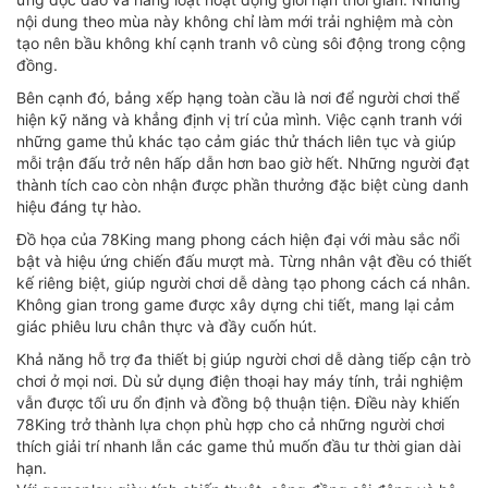
nội dung theo mùa này không chỉ làm mới trải nghiệm mà còn
tạo nên bầu không khí cạnh tranh vô cùng sôi động trong cộng
đồng.
Bên cạnh đó, bảng xếp hạng toàn cầu là nơi để người chơi thể
hiện kỹ năng và khẳng định vị trí của mình. Việc cạnh tranh với
những game thủ khác tạo cảm giác thử thách liên tục và giúp
mỗi trận đấu trở nên hấp dẫn hơn bao giờ hết. Những người đạt
thành tích cao còn nhận được phần thưởng đặc biệt cùng danh
hiệu đáng tự hào.
Đồ họa của 78King mang phong cách hiện đại với màu sắc nổi
bật và hiệu ứng chiến đấu mượt mà. Từng nhân vật đều có thiết
kế riêng biệt, giúp người chơi dễ dàng tạo phong cách cá nhân.
Không gian trong game được xây dựng chi tiết, mang lại cảm
giác phiêu lưu chân thực và đầy cuốn hút.
Khả năng hỗ trợ đa thiết bị giúp người chơi dễ dàng tiếp cận trò
chơi ở mọi nơi. Dù sử dụng điện thoại hay máy tính, trải nghiệm
vẫn được tối ưu ổn định và đồng bộ thuận tiện. Điều này khiến
78King trở thành lựa chọn phù hợp cho cả những người chơi
thích giải trí nhanh lẫn các game thủ muốn đầu tư thời gian dài
hạn.