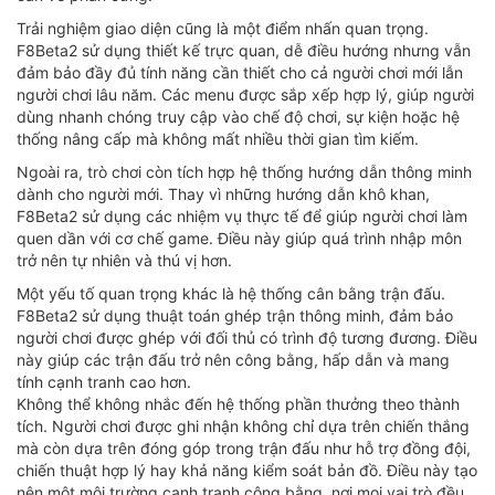
Trải nghiệm giao diện cũng là một điểm nhấn quan trọng.
F8Beta2 sử dụng thiết kế trực quan, dễ điều hướng nhưng vẫn
đảm bảo đầy đủ tính năng cần thiết cho cả người chơi mới lẫn
người chơi lâu năm. Các menu được sắp xếp hợp lý, giúp người
dùng nhanh chóng truy cập vào chế độ chơi, sự kiện hoặc hệ
thống nâng cấp mà không mất nhiều thời gian tìm kiếm.
Ngoài ra, trò chơi còn tích hợp hệ thống hướng dẫn thông minh
dành cho người mới. Thay vì những hướng dẫn khô khan,
F8Beta2 sử dụng các nhiệm vụ thực tế để giúp người chơi làm
quen dần với cơ chế game. Điều này giúp quá trình nhập môn
trở nên tự nhiên và thú vị hơn.
Một yếu tố quan trọng khác là hệ thống cân bằng trận đấu.
F8Beta2 sử dụng thuật toán ghép trận thông minh, đảm bảo
người chơi được ghép với đối thủ có trình độ tương đương. Điều
này giúp các trận đấu trở nên công bằng, hấp dẫn và mang
tính cạnh tranh cao hơn.
Không thể không nhắc đến hệ thống phần thưởng theo thành
tích. Người chơi được ghi nhận không chỉ dựa trên chiến thắng
mà còn dựa trên đóng góp trong trận đấu như hỗ trợ đồng đội,
chiến thuật hợp lý hay khả năng kiểm soát bản đồ. Điều này tạo
nên một môi trường cạnh tranh công bằng, nơi mọi vai trò đều