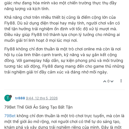
giác như đang hòa mình vào một chiến trường thực thụ đầy
năng lượng và kịch tính.
Khả năng chơi trên nhiều thiết bị cũng là điểm cộng lớn của
Fly88. Dù sử dụng điện thoại hay máy tính, người chơi vẫn có
thể tận hưởng trải nghiệm ổn định với tốc độ xử lý mượt mà.
Điều này giúp Fly88 trở thành lựa chọn lý tưởng cho những ai
muốn giải trí linh hoạt ở mọi lúc mọi nơi.
Fly88 không chỉ đơn thuần là một trò chơi online mà còn là nơi
hội tụ của tinh thần cạnh tranh, kỹ năng và sự gắn kết cộng
đồng. Với gameplay hấp dẫn, sự kiện phong phú và môi trường
tương tác sôi động, Fly88 đang mang đến cho game thủ những
trải nghiệm giải trí đầy cảm xúc và đáng nhớ mỗi ngày.
0
T
tr888
9:44, 12 thg 5, 2026
79Bet Thế Giới Ảo Sáng Tạo Bất Tận
79Bet
không chỉ đơn thuần là một trò chơi trực tuyến, mà còn là
một thế giới ảo mở rộng, nơi người chơi có thể tự do sáng tạo,
khám phá và xây dựng trải nghiệm riêng của mình. Đây là một