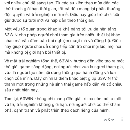
với nhiều chủ đề sáng tạo. Từ các sự kiện theo mùa đến các
thử thách giới hạn thời gian, tất cả đều mang lại phần thưởng
độc quyền và trải nghiệm mới mẻ. Điều này giúp trò chơi luôn
giữ được sự tươi mới và hấp dẫn theo thời gian.
Một yếu tố quan trọng khác là khả năng tối ưu đa nền tảng.
63WIN cho phép người chơi tham gia trên nhiều thiết bị khác
nhau mà vẫn đảm bảo trải nghiệm mượt mà và đồng bộ. Điều
này giúp người chơi dễ dàng tiếp cận trò chơi mọi lúc, mọi nơi
mà không bị giới hạn bởi thiết bị.
Về mặt trải nghiệm tổng thể, 63WIN hướng đến việc tạo ra một
thế giới game sống động, nơi người chơi vừa là người tham gia,
vừa là người tạo nên nội dung thông qua hành động và lựa
chọn của mình. Đây chính là điểm khác biệt giúp 63WIN trở
thành một trong những hệ sinh thái game hấp dẫn và có chiều
sâu nhất hiện nay.
Tóm lại, 63WIN không chỉ mang đến giải trí mà còn mở ra một
vũ trụ trải nghiệm không giới hạn, nơi người chơi có thể khám
phá, cạnh tranh và phát triển theo cách riêng của mình.
0