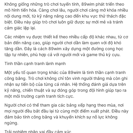
Không giống những trò chơi tuyến tính, 89wim phát triển theo
mô hình tiến hóa. Càng chơi lâu, người chơi càng mở khóa nhiều
nội dung mới, từ kỹ năng nâng cao đến khu vực thử thách đặc
biệt. Điều này giúp trò chơi luôn giữ được sự mới mẻ và tránh
cảm giác lặp lại.
Các nhiệm vụ được thiết kế theo nhiều cấp độ khác nhau, từ cơ
bản đến nâng cao, giúp người chơi dần làm quen với độ khó
tăng dần. Đây là cách 89wim xây dựng một đường cong học
tập tự nhiên, phù hợp cả với người mới và game thủ kỳ cựu.
Tinh thần cạnh tranh lành mạnh
Một yếu tố quan trọng khác của 89wim là tinh thần cạnh tranh
công bằng. Trò chơi không chỉ tôn vinh người thắng mà còn ghi
nhận sự tiến bộ của từng cá nhân. Hệ thống đánh giá dựa trên
kỹ năng, chiến thuật và sự đóng góp trong đội hình giúp tạo ra
một môi trường cạnh tranh tích cực.
Người chơi có thể tham gia các bảng xếp hạng theo mùa, nơi
mọi người đều bắt đầu lại từ cùng một điểm xuất phát. Điều này
đảm bảo tính công bằng và khuyến khích sự nỗ lực không
ngừng.
Trải nghiệm nhập vai đầy cảm xúc