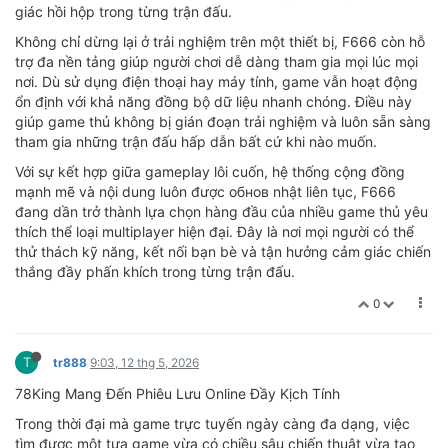
giác hồi hộp trong từng trận đấu.
Không chỉ dừng lại ở trải nghiệm trên một thiết bị, F666 còn hỗ
trợ đa nền tảng giúp người chơi dễ dàng tham gia mọi lúc mọi
nơi. Dù sử dụng điện thoại hay máy tính, game vẫn hoạt động
ổn định với khả năng đồng bộ dữ liệu nhanh chóng. Điều này
giúp game thủ không bị gián đoạn trải nghiệm và luôn sẵn sàng
tham gia những trận đấu hấp dẫn bất cứ khi nào muốn.
Với sự kết hợp giữa gameplay lôi cuốn, hệ thống cộng đồng
mạnh mẽ và nội dung luôn được обнов nhật liên tục, F666
đang dần trở thành lựa chọn hàng đầu của nhiều game thủ yêu
thích thể loại multiplayer hiện đại. Đây là nơi mọi người có thể
thử thách kỹ năng, kết nối bạn bè và tận hưởng cảm giác chiến
thắng đầy phấn khích trong từng trận đấu.
0
T
tr888
9:03, 12 thg 5, 2026
78King Mang Đến Phiêu Lưu Online Đầy Kịch Tính
Trong thời đại mà game trực tuyến ngày càng đa dạng, việc
tìm được một tựa game vừa có chiều sâu chiến thuật vừa tạo