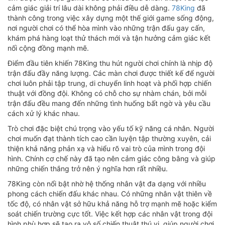
cảm giác giải trí lâu dài không phải điều dễ dàng.
78King
đã
thành công trong việc xây dựng một thế giới game sống động,
nơi người chơi có thể hòa mình vào những trận đấu gay cấn,
khám phá hàng loạt thử thách mới và tận hưởng cảm giác kết
nối cộng đồng mạnh mẽ.
Điểm đầu tiên khiến 78King thu hút người chơi chính là nhịp độ
trận đấu đầy năng lượng. Các màn chơi được thiết kế để người
chơi luôn phải tập trung, di chuyển linh hoạt và phối hợp chiến
thuật với đồng đội. Không có chỗ cho sự nhàm chán, bởi mỗi
trận đấu đều mang đến những tình huống bất ngờ và yêu cầu
cách xử lý khác nhau.
Trò chơi đặc biệt chú trọng vào yếu tố kỹ năng cá nhân. Người
chơi muốn đạt thành tích cao cần luyện tập thường xuyên, cải
thiện khả năng phản xạ và hiểu rõ vai trò của mình trong đội
hình. Chính cơ chế này đã tạo nên cảm giác công bằng và giúp
những chiến thắng trở nên ý nghĩa hơn rất nhiều.
78King còn nổi bật nhờ hệ thống nhân vật đa dạng với nhiều
phong cách chiến đấu khác nhau. Có những nhân vật thiên về
tốc độ, có nhân vật sở hữu khả năng hỗ trợ mạnh mẽ hoặc kiểm
soát chiến trường cực tốt. Việc kết hợp các nhân vật trong đội
hình phù hợp sẽ tạo ra vô số chiến thuật thú vị, giúp người chơi