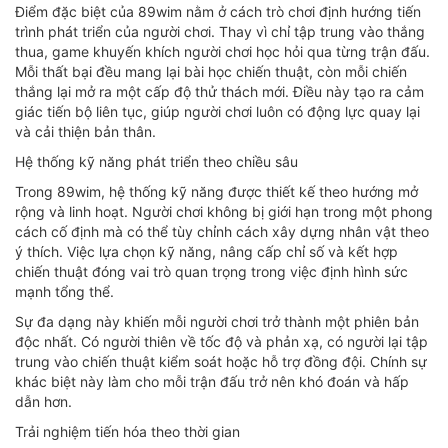
Điểm đặc biệt của 89wim nằm ở cách trò chơi định hướng tiến
trình phát triển của người chơi. Thay vì chỉ tập trung vào thắng
thua, game khuyến khích người chơi học hỏi qua từng trận đấu.
Mỗi thất bại đều mang lại bài học chiến thuật, còn mỗi chiến
thắng lại mở ra một cấp độ thử thách mới. Điều này tạo ra cảm
giác tiến bộ liên tục, giúp người chơi luôn có động lực quay lại
và cải thiện bản thân.
Hệ thống kỹ năng phát triển theo chiều sâu
Trong 89wim, hệ thống kỹ năng được thiết kế theo hướng mở
rộng và linh hoạt. Người chơi không bị giới hạn trong một phong
cách cố định mà có thể tùy chỉnh cách xây dựng nhân vật theo
ý thích. Việc lựa chọn kỹ năng, nâng cấp chỉ số và kết hợp
chiến thuật đóng vai trò quan trọng trong việc định hình sức
mạnh tổng thể.
Sự đa dạng này khiến mỗi người chơi trở thành một phiên bản
độc nhất. Có người thiên về tốc độ và phản xạ, có người lại tập
trung vào chiến thuật kiểm soát hoặc hỗ trợ đồng đội. Chính sự
khác biệt này làm cho mỗi trận đấu trở nên khó đoán và hấp
dẫn hơn.
Trải nghiệm tiến hóa theo thời gian