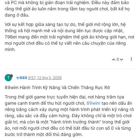
và PC mà không bị gián đoạn trải nghiệm. Điều này đảm bảo
rằng thế giới ảo luôn nằm trong tầm tay người chơi, bất kể họ
đang ở đâu.
Với sự kết hợp giữa sáng tạo tự do, thế giới mở rộng lớn, hệ
thống xã hội mạnh mẽ và nội dung liên tục được cập nhật,
79Bet mang đến một trải nghiệm thế giới ảo không giới hạn, nơi
mọi người chơi đều có thể tự viết nên câu chuyện của riêng
mình.
0
T
tr888
9:57, 12 thg 5, 2026
89wim Hành Trình Kỹ Năng Và Chiến Thắng Rực Rỡ
Trong thế giới game trực tuyến hiện đại, nơi hàng trăm tựa
game cạnh tranh để thu hút người chơi,
89wim
tạo nên dấu ấn
riêng bằng cách xây dựng một hành trình phát triển kỹ năng rõ
ràng, sâu sắc và đầy cảm hứng. Đây không chỉ là một trò chơi
giải trí, mà còn là một “hành trình trưởng thành” trong thế giới
ảo, nơi mỗi người chơi đều có thể bắt đầu từ con số 0 và từng
bước trở thành một đối thủ đáng gờm.