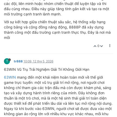
các đội, liên minh hoặc nhóm chiến thuật để luyện tập và thi
đấu cùng nhau. Điều này giúp tăng tính gắn kết và tạo ra một
môi trường cạnh tranh lành mạnh.
Với sự kết hợp giữa chiến thuật sâu sắc, hệ thống xếp hạng
công bằng và cộng đồng năng động, 8888P đã xây dựng
thành công một đấu trường cạnh tranh thực thụ. Đây là nơi mà
mỗi
0
T
tr888
10:09, 12 thg 5, 2026
63WIN Vũ Trụ Trải Nghiệm Giải Trí Không Giới Hạn
63WIN
mang đến một khái niệm hoàn toàn mới về thế giới
game trực tuyến: một vũ trụ giải trí mở rộng, nơi người chơi
không chỉ tham gia các trận đấu mà còn được khám phá, sáng
tạo và xây dựng hành trình riêng của mình. Đây không đơn
thuần là một trò chơi, mà là một hệ sinh thái giải trí toàn diện
được thiết kế để phát triển lâu dài và liên tục mở rộng nội dung.
Ngay từ khi bước vào 63WIN, người chơi sẽ được đưa vào một
không gian ảo rộng lớn với nhiều khu vực khác nhau, mỗi khu