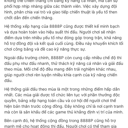
không thể chiến thắng chỉ bằng kỹ năng cá nhân, mà cần sự
phối hợp nhịp nhàng giữa các thành viên. Việc xây dựng đội
hình, phân chia vai trò và giao tiếp chiến thuật là yếu tố then
chốt dẫn đến chiến thắng.
Hệ thống xếp hạng của 8888P cũng được thiết kế minh bạch
và dựa hoàn toàn vào hiệu suất thi đấu. Người chơi sẽ nhận
điểm dựa trên nhiều yếu tố như đóng góp trong trận, khả năng
hỗ trợ đồng đội và kết quả cuối cùng. Điều này khuyến khích lối
chơi công bằng và đề cao kỹ năng thực sự.
Ngoài đấu trường chính, 8888P còn cung cấp nhiều chế độ thi
đấu phụ như đấu nhanh, thử thách kỹ năng cá nhân và giải đấu
theo mùa. Mỗi chế độ đều mang đến trải nghiệm khác nhau,
giúp người chơi rèn luyện nhiều khía cạnh của kỹ năng chiến
đấu.
Hệ thống giải đấu theo mùa là một trong những điểm hấp dẫn
nhất. Các mùa giải được tổ chức liên tục với phần thưởng độc
quyền, bảng xếp hạng toàn cầu và cơ hội để người chơi thể
hiện bản thân trước cộng đồng. Đây không chỉ là nơi cạnh tranh
mà còn là sân khấu để các game thủ khẳng định vị trí của mình.
Bên cạnh đó, hệ thống cộng đồng trong 8888P cũng hỗ trợ
mạnh mẽ cho hoạt động thi đấu. Người chơi có thể tham gia