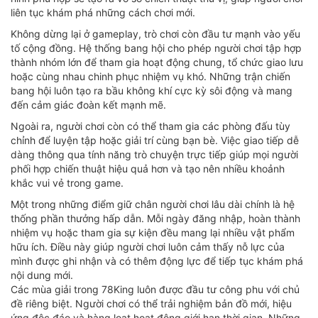
liên tục khám phá những cách chơi mới.
Không dừng lại ở gameplay, trò chơi còn đầu tư mạnh vào yếu
tố cộng đồng. Hệ thống bang hội cho phép người chơi tập hợp
thành nhóm lớn để tham gia hoạt động chung, tổ chức giao lưu
hoặc cùng nhau chinh phục nhiệm vụ khó. Những trận chiến
bang hội luôn tạo ra bầu không khí cực kỳ sôi động và mang
đến cảm giác đoàn kết mạnh mẽ.
Ngoài ra, người chơi còn có thể tham gia các phòng đấu tùy
chỉnh để luyện tập hoặc giải trí cùng bạn bè. Việc giao tiếp dễ
dàng thông qua tính năng trò chuyện trực tiếp giúp mọi người
phối hợp chiến thuật hiệu quả hơn và tạo nên nhiều khoảnh
khắc vui vẻ trong game.
Một trong những điểm giữ chân người chơi lâu dài chính là hệ
thống phần thưởng hấp dẫn. Mỗi ngày đăng nhập, hoàn thành
nhiệm vụ hoặc tham gia sự kiện đều mang lại nhiều vật phẩm
hữu ích. Điều này giúp người chơi luôn cảm thấy nỗ lực của
mình được ghi nhận và có thêm động lực để tiếp tục khám phá
nội dung mới.
Các mùa giải trong 78King luôn được đầu tư công phu với chủ
đề riêng biệt. Người chơi có thể trải nghiệm bản đồ mới, hiệu
ứng độc đáo và hàng loạt hoạt động giới hạn thời gian. Những