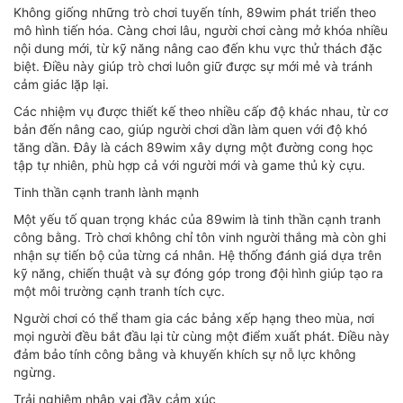
Không giống những trò chơi tuyến tính, 89wim phát triển theo
mô hình tiến hóa. Càng chơi lâu, người chơi càng mở khóa nhiều
nội dung mới, từ kỹ năng nâng cao đến khu vực thử thách đặc
biệt. Điều này giúp trò chơi luôn giữ được sự mới mẻ và tránh
cảm giác lặp lại.
Các nhiệm vụ được thiết kế theo nhiều cấp độ khác nhau, từ cơ
bản đến nâng cao, giúp người chơi dần làm quen với độ khó
tăng dần. Đây là cách 89wim xây dựng một đường cong học
tập tự nhiên, phù hợp cả với người mới và game thủ kỳ cựu.
Tinh thần cạnh tranh lành mạnh
Một yếu tố quan trọng khác của 89wim là tinh thần cạnh tranh
công bằng. Trò chơi không chỉ tôn vinh người thắng mà còn ghi
nhận sự tiến bộ của từng cá nhân. Hệ thống đánh giá dựa trên
kỹ năng, chiến thuật và sự đóng góp trong đội hình giúp tạo ra
một môi trường cạnh tranh tích cực.
Người chơi có thể tham gia các bảng xếp hạng theo mùa, nơi
mọi người đều bắt đầu lại từ cùng một điểm xuất phát. Điều này
đảm bảo tính công bằng và khuyến khích sự nỗ lực không
ngừng.
Trải nghiệm nhập vai đầy cảm xúc