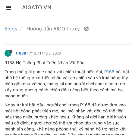
AIGATO.VN
Blogs
Hướng dẫn AIGO Proxy
T
tr888
17:16, 11 thg 5, 2026
R168 Hệ Thống Phát Triển Nhân Vật Sâu
Trong thế giới game nhập vai chiến thuật hiện đại,
R168
nổi bật
nhờ hệ thống phát triển nhân vật có chiều sâu và khả năng tùy
biến gần như vô hạn, mang lại cho người chơi cảm giác tự do
xây dựng phong cách chiến đấu riêng biệt theo cách mà họ
mong muốn.
Ngay từ khi bắt đầu, người chơi trong R168 đã được đưa vào
một hệ thống phát triển mở, nơi mỗi nhân vật đều có thể tiến
hóa theo nhiều hướng khác nhau. Không bị giới hạn bởi khuôn
mẫu cố định, người chơi có thể lựa chọn tập trung vào sức
mạnh tấn công, khả năng phòng thủ, kỹ năng hỗ trợ hoặc kết
hợp linh hoạt giữa nhiều vai trò. Điều này tạo nên sự đa dạng