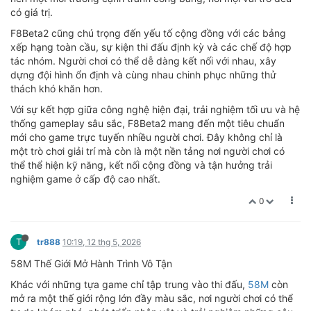
có giá trị.
F8Beta2 cũng chú trọng đến yếu tố cộng đồng với các bảng
xếp hạng toàn cầu, sự kiện thi đấu định kỳ và các chế độ hợp
tác nhóm. Người chơi có thể dễ dàng kết nối với nhau, xây
dựng đội hình ổn định và cùng nhau chinh phục những thử
thách khó khăn hơn.
Với sự kết hợp giữa công nghệ hiện đại, trải nghiệm tối ưu và hệ
thống gameplay sâu sắc, F8Beta2 mang đến một tiêu chuẩn
mới cho game trực tuyến nhiều người chơi. Đây không chỉ là
một trò chơi giải trí mà còn là một nền tảng nơi người chơi có
thể thể hiện kỹ năng, kết nối cộng đồng và tận hưởng trải
nghiệm game ở cấp độ cao nhất.
0
T
tr888
10:19, 12 thg 5, 2026
58M Thế Giới Mở Hành Trình Vô Tận
Khác với những tựa game chỉ tập trung vào thi đấu,
58M
còn
mở ra một thế giới rộng lớn đầy màu sắc, nơi người chơi có thể