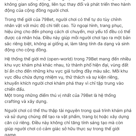
không gian sống động, liên tục thay đổi và phát triển theo hành
động của cộng đồng người chơi.
Trong thế giới của 79Bet, người chơi có thể tự do tùy chỉnh
nhân vật với mức độ chi tiết cao. Từ ngoại hình, trang phục,
hiệu ứng cho đến phong cách di chuyển, mọi yếu tố đều có thể
được cá nhân hóa. Điều này giúp mỗi người chơi tạo ra một bản
sắc riêng biệt, không ai giống ai, làm tăng tính đa dạng và sinh
động cho cộng đồng.
Hệ thống thế giới mở (open-world) trong 79Bet mang đến nhiều
khu vực khám phá khác nhau, từ thành phố hiện đại, vùng đất
bí ẩn cho đến những khu vực giả tưởng đầy màu sắc. Mỗi khu
vực đều chứa đựng nhiệm vụ, thử thách và sự kiện riêng,
khuyến khích người chơi khám phá thay vì chỉ tập trung vào
chiến đấu.
Một trong những điểm thú vị nhất của 79Bet là hệ thống
crafting và xây dựng.
Người chơi có thể thu thập tài nguyên trong quá trình khám phá
và sử dụng chúng để tạo ra vật phẩm, trang bị hoặc xây dựng
căn cứ riêng. Điều này không chỉ tăng tính sáng tạo mà còn
giúp người chơi có cảm giác sở hữu thực sự trong thế giới
game.