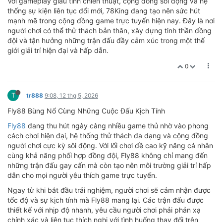
Với gameplay giàu tính chiến thuật, cộng đồng sôi động và hệ
thống sự kiện liên tục đổi mới, 78King đang tạo nên sức hút
mạnh mẽ trong cộng đồng game trực tuyến hiện nay. Đây là nơi
người chơi có thể thử thách bản thân, xây dựng tinh thần đồng
đội và tận hưởng những trận đấu đầy cảm xúc trong một thế
giới giải trí hiện đại và hấp dẫn.
0
T
tr888
9:08, 12 thg 5, 2026
Fly88 Bùng Nổ Cùng Những Cuộc Đấu Kịch Tính
Fly88
đang thu hút ngày càng nhiều game thủ nhờ vào phong
cách chơi hiện đại, hệ thống thử thách đa dạng và cộng đồng
người chơi cực kỳ sôi động. Với lối chơi đề cao kỹ năng cá nhân
cùng khả năng phối hợp đồng đội, Fly88 không chỉ mang đến
những trận đấu gay cấn mà còn tạo nên môi trường giải trí hấp
dẫn cho mọi người yêu thích game trực tuyến.
Ngay từ khi bắt đầu trải nghiệm, người chơi sẽ cảm nhận được
tốc độ và sự kịch tính mà Fly88 mang lại. Các trận đấu được
thiết kế với nhịp độ nhanh, yêu cầu người chơi phải phản xạ
chính xác và liên tục thích nghi với tình huống thay đổi trên