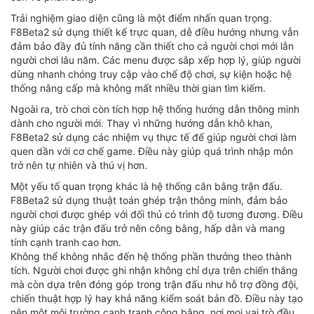
Trải nghiệm giao diện cũng là một điểm nhấn quan trọng.
F8Beta2 sử dụng thiết kế trực quan, dễ điều hướng nhưng vẫn
đảm bảo đầy đủ tính năng cần thiết cho cả người chơi mới lẫn
người chơi lâu năm. Các menu được sắp xếp hợp lý, giúp người
dùng nhanh chóng truy cập vào chế độ chơi, sự kiện hoặc hệ
thống nâng cấp mà không mất nhiều thời gian tìm kiếm.
Ngoài ra, trò chơi còn tích hợp hệ thống hướng dẫn thông minh
dành cho người mới. Thay vì những hướng dẫn khô khan,
F8Beta2 sử dụng các nhiệm vụ thực tế để giúp người chơi làm
quen dần với cơ chế game. Điều này giúp quá trình nhập môn
trở nên tự nhiên và thú vị hơn.
Một yếu tố quan trọng khác là hệ thống cân bằng trận đấu.
F8Beta2 sử dụng thuật toán ghép trận thông minh, đảm bảo
người chơi được ghép với đối thủ có trình độ tương đương. Điều
này giúp các trận đấu trở nên công bằng, hấp dẫn và mang
tính cạnh tranh cao hơn.
Không thể không nhắc đến hệ thống phần thưởng theo thành
tích. Người chơi được ghi nhận không chỉ dựa trên chiến thắng
mà còn dựa trên đóng góp trong trận đấu như hỗ trợ đồng đội,
chiến thuật hợp lý hay khả năng kiểm soát bản đồ. Điều này tạo
nên một môi trường cạnh tranh công bằng, nơi mọi vai trò đều