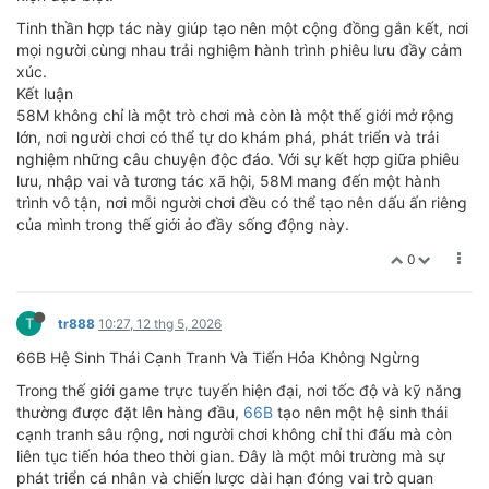
Tinh thần hợp tác này giúp tạo nên một cộng đồng gắn kết, nơi
mọi người cùng nhau trải nghiệm hành trình phiêu lưu đầy cảm
xúc.
Kết luận
58M không chỉ là một trò chơi mà còn là một thế giới mở rộng
lớn, nơi người chơi có thể tự do khám phá, phát triển và trải
nghiệm những câu chuyện độc đáo. Với sự kết hợp giữa phiêu
lưu, nhập vai và tương tác xã hội, 58M mang đến một hành
trình vô tận, nơi mỗi người chơi đều có thể tạo nên dấu ấn riêng
của mình trong thế giới ảo đầy sống động này.
0
T
tr888
10:27, 12 thg 5, 2026
66B Hệ Sinh Thái Cạnh Tranh Và Tiến Hóa Không Ngừng
Trong thế giới game trực tuyến hiện đại, nơi tốc độ và kỹ năng
thường được đặt lên hàng đầu,
66B
tạo nên một hệ sinh thái
cạnh tranh sâu rộng, nơi người chơi không chỉ thi đấu mà còn
liên tục tiến hóa theo thời gian. Đây là một môi trường mà sự
phát triển cá nhân và chiến lược dài hạn đóng vai trò quan