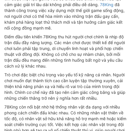
cảm giác giải trí lâu dài không phải điều dễ dàng.
78King
đã
thành công trong việc xây dựng một thế giới game sống động,
nơi người chơi có thể hòa mình vào những trận đấu gay cấn,
khám phá hàng loạt thử thách mới và tận hưởng cảm giác kết
nối cộng đồng mạnh mẽ.
Điểm đầu tiên khiến 78King thu hút người chơi chính là nhịp độ
trận đấu đầy năng lượng. Các màn chơi được thiết kế để người
chơi luôn phải tập trung, di chuyển linh hoạt và phối hợp chiến
thuật với đồng đội. Không có chỗ cho sự nhàm chán, bởi mỗi
trận đấu đều mang đến những tình huống bất ngờ và yêu cầu
cách xử lý khác nhau.
Trò chơi đặc biệt chú trọng vào yếu tố kỹ năng cá nhân. Người
chơi muốn đạt thành tích cao cần luyện tập thường xuyên, cải
thiện khả năng phản xạ và hiểu rõ vai trò của mình trong đội
hình. Chính cơ chế này đã tạo nên cảm giác công bằng và giúp
những chiến thắng trở nên ý nghĩa hơn rất nhiều.
78King còn nổi bật nhờ hệ thống nhân vật đa dạng với nhiều
phong cách chiến đấu khác nhau. Có những nhân vật thiên về
tốc độ, có nhân vật sở hữu khả năng hỗ trợ mạnh mẽ hoặc kiểm
soát chiến trường cực tốt. Việc kết hợp các nhân vật trong đội
hình phù hợp sẽ tạo ra vô số chiến thuật thú vị, giúp người chơi