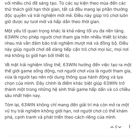
với nhiều chủ đề sáng tạo. Từ các sự kiện theo mùa đến các
thử thách giới hạn thời gian, tất cả đều mang lại phần thưởng
độc quyền và trải nghiệm mới mẻ. Điều này giúp trò chơi luôn
giữ được sự tươi mới và hấp dẫn theo thời gian.
Một yếu tố quan trọng khác là khả năng tối ưu đa nền tảng.
63WIN cho phép người chơi tham gia trên nhiều thiết bị khác
nhau mà vẫn đảm bảo trải nghiệm mượt mà và đồng bộ. Điều
này giúp người chơi dễ dàng tiếp cận trò chơi mọi lúc, mọi nơi
mà không bị giới hạn bởi thiết bị.
Về mặt trải nghiệm tổng thể, 63WIN hướng đến việc tạo ra một
thế giới game sống động, nơi người chơi vừa là người tham gia,
vừa là người tạo nên nội dung thông qua hành động và lựa
chọn của mình. Đây chính là điểm khác biệt giúp 63WIN trở
thành một trong những hệ sinh thái game hấp dẫn và có chiều
sâu nhất hiện nay.
Tóm lại, 63WIN không chỉ mang đến giải trí mà còn mở ra một
vũ trụ trải nghiệm không giới hạn, nơi người chơi có thể khám
phá, cạnh tranh và phát triển theo cách riêng của mình.
0