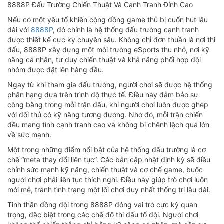
8888P Đấu Trường Chiến Thuật Và Cạnh Tranh Đỉnh Cao
Nếu có một yếu tố khiến cộng đồng game thủ bị cuốn hút lâu
dài với
8888P
, đó chính là hệ thống đấu trường cạnh tranh
được thiết kế cực kỳ chuyên sâu. Không chỉ đơn thuần là nơi thi
đấu, 8888P xây dựng một môi trường eSports thu nhỏ, nơi kỹ
năng cá nhân, tư duy chiến thuật và khả năng phối hợp đội
nhóm được đặt lên hàng đầu.
Ngay từ khi tham gia đấu trường, người chơi sẽ được hệ thống
phân hạng dựa trên trình độ thực tế. Điều này đảm bảo sự
công bằng trong mỗi trận đấu, khi người chơi luôn được ghép
với đối thủ có kỹ năng tương đương. Nhờ đó, mỗi trận chiến
đều mang tính cạnh tranh cao và không bị chênh lệch quá lớn
về sức mạnh.
Một trong những điểm nổi bật của hệ thống đấu trường là cơ
chế “meta thay đổi liên tục”. Các bản cập nhật định kỳ sẽ điều
chỉnh sức mạnh kỹ năng, chiến thuật và cơ chế game, buộc
người chơi phải liên tục thích nghi. Điều này giúp trò chơi luôn
mới mẻ, tránh tình trạng một lối chơi duy nhất thống trị lâu dài.
Tinh thần đồng đội trong 8888P đóng vai trò cực kỳ quan
trọng, đặc biệt trong các chế độ thi đấu tổ đội. Người chơi