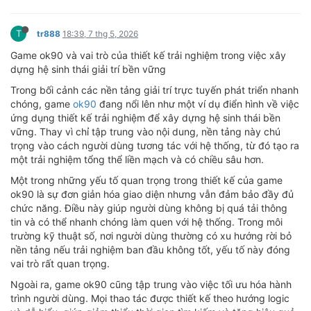
T
tr888
18:39, 7 thg 5, 2026
Game ok90 và vai trò của thiết kế trải nghiệm trong việc xây
dựng hệ sinh thái giải trí bền vững
Trong bối cảnh các nền tảng giải trí trực tuyến phát triển nhanh
chóng, game
ok90
đang nổi lên như một ví dụ điển hình về việc
ứng dụng thiết kế trải nghiệm để xây dựng hệ sinh thái bền
vững. Thay vì chỉ tập trung vào nội dung, nền tảng này chú
trọng vào cách người dùng tương tác với hệ thống, từ đó tạo ra
một trải nghiệm tổng thể liền mạch và có chiều sâu hơn.
Một trong những yếu tố quan trọng trong thiết kế của game
ok90 là sự đơn giản hóa giao diện nhưng vẫn đảm bảo đầy đủ
chức năng. Điều này giúp người dùng không bị quá tải thông
tin và có thể nhanh chóng làm quen với hệ thống. Trong môi
trường kỹ thuật số, nơi người dùng thường có xu hướng rời bỏ
nền tảng nếu trải nghiệm ban đầu không tốt, yếu tố này đóng
vai trò rất quan trọng.
Ngoài ra, game ok90 cũng tập trung vào việc tối ưu hóa hành
trình người dùng. Mọi thao tác được thiết kế theo hướng logic