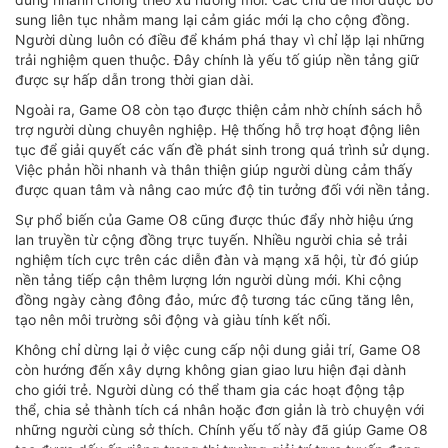
sung liên tục nhằm mang lại cảm giác mới lạ cho cộng đồng.
Người dùng luôn có điều để khám phá thay vì chỉ lặp lại những
trải nghiệm quen thuộc. Đây chính là yếu tố giúp nền tảng giữ
được sự hấp dẫn trong thời gian dài.
Ngoài ra, Game O8 còn tạo được thiện cảm nhờ chính sách hỗ
trợ người dùng chuyên nghiệp. Hệ thống hỗ trợ hoạt động liên
tục để giải quyết các vấn đề phát sinh trong quá trình sử dụng.
Việc phản hồi nhanh và thân thiện giúp người dùng cảm thấy
được quan tâm và nâng cao mức độ tin tưởng đối với nền tảng.
Sự phổ biến của Game O8 cũng được thúc đẩy nhờ hiệu ứng
lan truyền từ cộng đồng trực tuyến. Nhiều người chia sẻ trải
nghiệm tích cực trên các diễn đàn và mạng xã hội, từ đó giúp
nền tảng tiếp cận thêm lượng lớn người dùng mới. Khi cộng
đồng ngày càng đông đảo, mức độ tương tác cũng tăng lên,
tạo nên môi trường sôi động và giàu tính kết nối.
Không chỉ dừng lại ở việc cung cấp nội dung giải trí, Game O8
còn hướng đến xây dựng không gian giao lưu hiện đại dành
cho giới trẻ. Người dùng có thể tham gia các hoạt động tập
thể, chia sẻ thành tích cá nhân hoặc đơn giản là trò chuyện với
những người cùng sở thích. Chính yếu tố này đã giúp Game O8