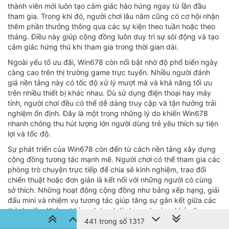
thành viên mới luôn tạo cảm giác hào hứng ngay từ lần đầu
tham gia. Trong khi đó, người chơi lâu năm cũng có cơ hội nhận
thêm phần thưởng thông qua các sự kiện theo tuần hoặc theo
tháng. Điều này giúp cộng đồng luôn duy trì sự sôi động và tạo
cảm giác hứng thú khi tham gia trong thời gian dài.
Ngoài yếu tố ưu đãi, Win678 còn nổi bật nhờ độ phổ biến ngày
càng cao trên thị trường game trực tuyến. Nhiều người đánh
giá nền tảng này có tốc độ xử lý mượt mà và khả năng tối ưu
trên nhiều thiết bị khác nhau. Dù sử dụng điện thoại hay máy
tính, người chơi đều có thể dễ dàng truy cập và tận hưởng trải
nghiệm ổn định. Đây là một trong những lý do khiến Win678
nhanh chóng thu hút lượng lớn người dùng trẻ yêu thích sự tiện
lợi và tốc độ.
Sự phát triển của Win678 còn đến từ cách nền tảng xây dựng
cộng đồng tương tác mạnh mẽ. Người chơi có thể tham gia các
phòng trò chuyện trực tiếp để chia sẻ kinh nghiệm, trao đổi
chiến thuật hoặc đơn giản là kết nối với những người có cùng
sở thích. Những hoạt động cộng đồng như bảng xếp hạng, giải
đấu mini và nhiệm vụ tương tác giúp tăng sự gắn kết giữa các
thành viên. Không khí cạnh tranh lành mạnh cùng khả năng
giao lưu liên tục khiến người chơi cảm thấy mình là một phần
441 trong số 1317