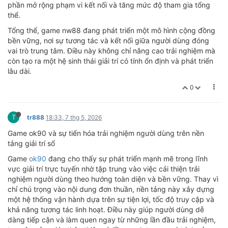
phần mở rộng phạm vi kết nối và tăng mức độ tham gia tổng
thể.
Tổng thể, game nw88 đang phát triển một mô hình cộng đồng
bền vững, nơi sự tương tác và kết nối giữa người dùng đóng
vai trò trung tâm. Điều này không chỉ nâng cao trải nghiệm mà
còn tạo ra một hệ sinh thái giải trí có tính ổn định và phát triển
lâu dài.
0
T
tr888
18:33, 7 thg 5, 2026
Game ok90 và sự tiến hóa trải nghiệm người dùng trên nền
tảng giải trí số
Game
ok90
đang cho thấy sự phát triển mạnh mẽ trong lĩnh
vực giải trí trực tuyến nhờ tập trung vào việc cải thiện trải
nghiệm người dùng theo hướng toàn diện và bền vững. Thay vì
chỉ chú trọng vào nội dung đơn thuần, nền tảng này xây dựng
một hệ thống vận hành dựa trên sự tiện lợi, tốc độ truy cập và
khả năng tương tác linh hoạt. Điều này giúp người dùng dễ
dàng tiếp cận và làm quen ngay từ những lần đầu trải nghiệm,