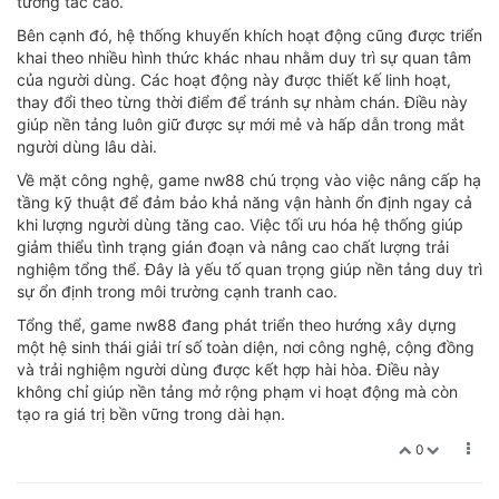
tương tác cao.
Bên cạnh đó, hệ thống khuyến khích hoạt động cũng được triển
khai theo nhiều hình thức khác nhau nhằm duy trì sự quan tâm
của người dùng. Các hoạt động này được thiết kế linh hoạt,
thay đổi theo từng thời điểm để tránh sự nhàm chán. Điều này
giúp nền tảng luôn giữ được sự mới mẻ và hấp dẫn trong mắt
người dùng lâu dài.
Về mặt công nghệ, game nw88 chú trọng vào việc nâng cấp hạ
tầng kỹ thuật để đảm bảo khả năng vận hành ổn định ngay cả
khi lượng người dùng tăng cao. Việc tối ưu hóa hệ thống giúp
giảm thiểu tình trạng gián đoạn và nâng cao chất lượng trải
nghiệm tổng thể. Đây là yếu tố quan trọng giúp nền tảng duy trì
sự ổn định trong môi trường cạnh tranh cao.
Tổng thể, game nw88 đang phát triển theo hướng xây dựng
một hệ sinh thái giải trí số toàn diện, nơi công nghệ, cộng đồng
và trải nghiệm người dùng được kết hợp hài hòa. Điều này
không chỉ giúp nền tảng mở rộng phạm vi hoạt động mà còn
tạo ra giá trị bền vững trong dài hạn.
0