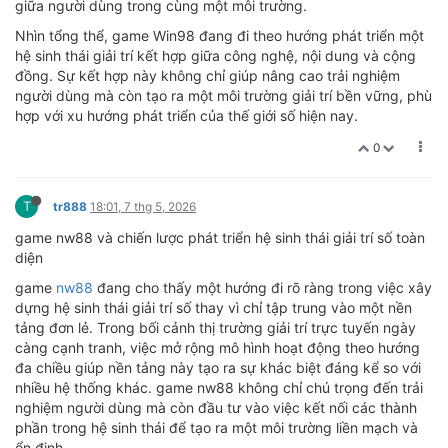
giữa người dùng trong cùng một môi trường.
Nhìn tổng thể, game Win98 đang đi theo hướng phát triển một
hệ sinh thái giải trí kết hợp giữa công nghệ, nội dung và cộng
đồng. Sự kết hợp này không chỉ giúp nâng cao trải nghiệm
người dùng mà còn tạo ra một môi trường giải trí bền vững, phù
hợp với xu hướng phát triển của thế giới số hiện nay.
0
T
tr888
18:01, 7 thg 5, 2026
game nw88 và chiến lược phát triển hệ sinh thái giải trí số toàn
diện
game
nw88
đang cho thấy một hướng đi rõ ràng trong việc xây
dựng hệ sinh thái giải trí số thay vì chỉ tập trung vào một nền
tảng đơn lẻ. Trong bối cảnh thị trường giải trí trực tuyến ngày
càng cạnh tranh, việc mở rộng mô hình hoạt động theo hướng
đa chiều giúp nền tảng này tạo ra sự khác biệt đáng kể so với
nhiều hệ thống khác. game nw88 không chỉ chú trọng đến trải
nghiệm người dùng mà còn đầu tư vào việc kết nối các thành
phần trong hệ sinh thái để tạo ra một môi trường liền mạch và
ổn định.