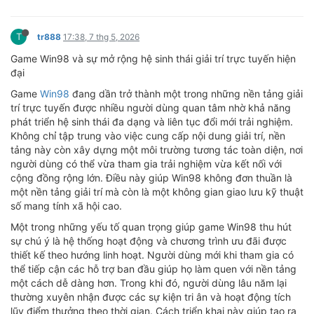
T
tr888
17:38, 7 thg 5, 2026
Game Win98 và sự mở rộng hệ sinh thái giải trí trực tuyến hiện
đại
Game
Win98
đang dần trở thành một trong những nền tảng giải
trí trực tuyến được nhiều người dùng quan tâm nhờ khả năng
phát triển hệ sinh thái đa dạng và liên tục đổi mới trải nghiệm.
Không chỉ tập trung vào việc cung cấp nội dung giải trí, nền
tảng này còn xây dựng một môi trường tương tác toàn diện, nơi
người dùng có thể vừa tham gia trải nghiệm vừa kết nối với
cộng đồng rộng lớn. Điều này giúp Win98 không đơn thuần là
một nền tảng giải trí mà còn là một không gian giao lưu kỹ thuật
số mang tính xã hội cao.
Một trong những yếu tố quan trọng giúp game Win98 thu hút
sự chú ý là hệ thống hoạt động và chương trình ưu đãi được
thiết kế theo hướng linh hoạt. Người dùng mới khi tham gia có
thể tiếp cận các hỗ trợ ban đầu giúp họ làm quen với nền tảng
một cách dễ dàng hơn. Trong khi đó, người dùng lâu năm lại
thường xuyên nhận được các sự kiện tri ân và hoạt động tích
lũy điểm thưởng theo thời gian. Cách triển khai này giúp tạo ra