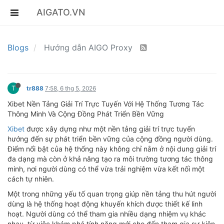
AIGATO.VN
Blogs
Hướng dẫn AIGO Proxy
T
tr888
7:58, 6 thg 5, 2026
Xibet Nền Tảng Giải Trí Trực Tuyến Với Hệ Thống Tương Tác
Thông Minh Và Cộng Đồng Phát Triển Bền Vững
Xibet
được xây dựng như một nền tảng giải trí trực tuyến
hướng đến sự phát triển bền vững của cộng đồng người dùng.
Điểm nổi bật của hệ thống này không chỉ nằm ở nội dung giải trí
đa dạng mà còn ở khả năng tạo ra môi trường tương tác thông
minh, nơi người dùng có thể vừa trải nghiệm vừa kết nối một
cách tự nhiên.
Một trong những yếu tố quan trọng giúp nền tảng thu hút người
dùng là hệ thống hoạt động khuyến khích được thiết kế linh
hoạt. Người dùng có thể tham gia nhiều dạng nhiệm vụ khác
nhau, từ việc khám phá tính năng mới cho đến tham gia sự kiện