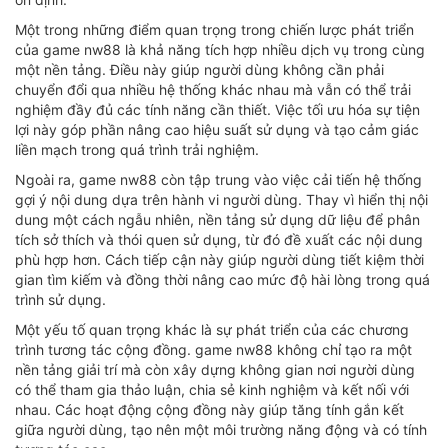
Một trong những điểm quan trọng trong chiến lược phát triển
của game nw88 là khả năng tích hợp nhiều dịch vụ trong cùng
một nền tảng. Điều này giúp người dùng không cần phải
chuyển đổi qua nhiều hệ thống khác nhau mà vẫn có thể trải
nghiệm đầy đủ các tính năng cần thiết. Việc tối ưu hóa sự tiện
lợi này góp phần nâng cao hiệu suất sử dụng và tạo cảm giác
liền mạch trong quá trình trải nghiệm.
Ngoài ra, game nw88 còn tập trung vào việc cải tiến hệ thống
gợi ý nội dung dựa trên hành vi người dùng. Thay vì hiển thị nội
dung một cách ngẫu nhiên, nền tảng sử dụng dữ liệu để phân
tích sở thích và thói quen sử dụng, từ đó đề xuất các nội dung
phù hợp hơn. Cách tiếp cận này giúp người dùng tiết kiệm thời
gian tìm kiếm và đồng thời nâng cao mức độ hài lòng trong quá
trình sử dụng.
Một yếu tố quan trọng khác là sự phát triển của các chương
trình tương tác cộng đồng. game nw88 không chỉ tạo ra một
nền tảng giải trí mà còn xây dựng không gian nơi người dùng
có thể tham gia thảo luận, chia sẻ kinh nghiệm và kết nối với
nhau. Các hoạt động cộng đồng này giúp tăng tính gắn kết
giữa người dùng, tạo nên một môi trường năng động và có tính