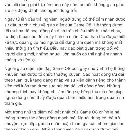
vào nội dung giải trí, nền tảng này còn tạo nên không gian giao
lưu sôi động dành cho người dùng trẻ.
Ngay từ lần đầu trải nghiệm, người dùng có thể cảm nhận được
sự đầu tư chỉn chu về giao diện của Game O8. Hệ thống được
tối ưu hóa để hoạt động ổn định trên nhiều thiết bị khác nhau,
từ điện thoại cho đến máy tính cá nhân. Các thao tác được thiết
kế trực quan giúp mọi người dễ dàng làm quen mà không mất
nhiều thời gian tìm hiểu. Điều này đặc biệt quan trọng đối với
người dùng mới, những người luôn muốn có trải nghiệm nhanh
chóng và tiện lợi.
Ngoài giao diện hiện đại, Game O8 còn gây chú ý nhờ hệ thống
khuyến mãi được tổ chức thường xuyên. Các hoạt động ưu đãi
theo tuần, quà tặng đăng nhập và sự kiện dành riêng cho thành
viên mới luôn tạo được sức hút lớn đối với cộng đồng. Những
chương trình này không chỉ làm tăng sự hứng thú mà còn giúp
người dùng cảm thấy được quan tâm nhiều hơn trong quá trình
tham gia.
Một trong những điểm nổi bật nhất của Game O8 chính là hệ
thống tương tác cộng đồng mạnh mẽ. Người dùng có thể trò
chuyện trực tiếp, gửi tin nhắn hoặc tham gia các nhóm giao lưu
theo sở thích riêng. Nhiều thành viên đã xây dựng được mối