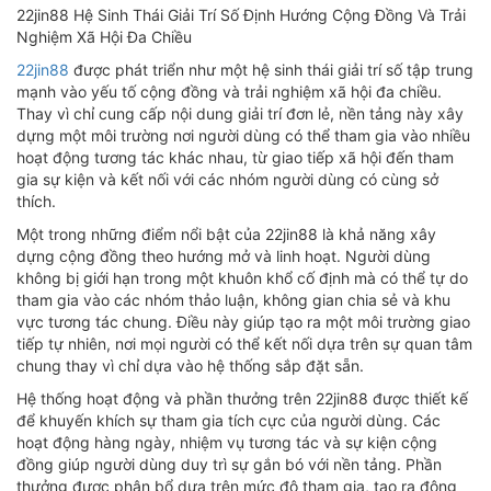
22jin88 Hệ Sinh Thái Giải Trí Số Định Hướng Cộng Đồng Và Trải
Nghiệm Xã Hội Đa Chiều
22jin88
được phát triển như một hệ sinh thái giải trí số tập trung
mạnh vào yếu tố cộng đồng và trải nghiệm xã hội đa chiều.
Thay vì chỉ cung cấp nội dung giải trí đơn lẻ, nền tảng này xây
dựng một môi trường nơi người dùng có thể tham gia vào nhiều
hoạt động tương tác khác nhau, từ giao tiếp xã hội đến tham
gia sự kiện và kết nối với các nhóm người dùng có cùng sở
thích.
Một trong những điểm nổi bật của 22jin88 là khả năng xây
dựng cộng đồng theo hướng mở và linh hoạt. Người dùng
không bị giới hạn trong một khuôn khổ cố định mà có thể tự do
tham gia vào các nhóm thảo luận, không gian chia sẻ và khu
vực tương tác chung. Điều này giúp tạo ra một môi trường giao
tiếp tự nhiên, nơi mọi người có thể kết nối dựa trên sự quan tâm
chung thay vì chỉ dựa vào hệ thống sắp đặt sẵn.
Hệ thống hoạt động và phần thưởng trên 22jin88 được thiết kế
để khuyến khích sự tham gia tích cực của người dùng. Các
hoạt động hàng ngày, nhiệm vụ tương tác và sự kiện cộng
đồng giúp người dùng duy trì sự gắn bó với nền tảng. Phần
thưởng được phân bổ dựa trên mức độ tham gia, tạo ra động