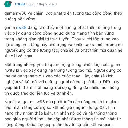
T
tr888
18:06, 7 thg 5, 2026
game nw88 và chiến lược phát triển tương tác cộng đồng theo
hướng bền vững
game
nw88
đang cho thấy một hướng phát triển rõ ràng trong
việc xây dựng cộng đồng người dùng mang tính bền vững
trong không gian giải trí trực tuyến. Thay vì chỉ tập trung vào
nội dung, nền tảng này chú trọng vào việc tạo ra môi trường nơi
người dùng có thể tương tác, chia sẻ và phát triển mối quan hệ
lâu dài với nhau.
Một trong những yếu tố quan trọng trong chiến lược của game
nw88 là việc xây dựng hệ thống tương tác mở. Người dùng có
thể dễ dàng tham gia vào các cuộc thảo luận, chia sẻ kinh
nghiệm và kết nối với những người có cùng sở thích. Điều này
giúp hình thành một mạng lưới cộng đồng đa chiều, nơi thông
tin được trao đổi liên tục và tự nhiên.
Ngoài ra, game nw88 còn phát triển các công cụ hỗ trợ giao
tiếp nhằm tăng cường sự kết nối giữa người dùng. Các tính
năng như nhóm thảo luận, tin nhắn nội bộ và hệ thống thông
báo giúp người dùng luôn cập nhật được thông tin mới nhất từ
cộng đồng. Điều này góp phần duy trì sự gắn kết và giảm