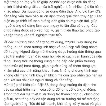
Một trong những yếu tố giúp 22jin88 tạo được dấu ấn riêng
chính là khả năng tối ưu hóa trải nghiệm trên nhiều hệ điều hành
khác nhau. Dù người dùng sử dụng điện thoại Android hay iOS,
nền tảng vẫn đảm bảo sự ổn định trong quá trình truy cập. Giao
diện được thiết kế theo hướng đơn giản nhưng hiện đại, giúp
người dùng dễ dàng làm quen ngay từ lần đầu sử dụng. Các
chức năng được sắp xếp hợp lý, giảm thiểu thao tác phức tạp
và tập trung vào trải nghiệm trực tiếp.
Về các chương trình hỗ trợ người dùng, 22jin88 xây dựng hệ
thống ưu đãi theo hướng linh hoạt và phù hợp với từng nhóm
đối tượng. Người dùng mới thường được hướng dẫn thông qua
các trải nghiệm ban đầu giúp họ hiểu rõ cách vận hành của nền
tảng. Đồng thời, hệ thống cũng cung cấp các phần thưởng
theo mức độ hoạt động, giúp người dùng có thêm động lực
khám phá các tính năng khác nhau. Những chương trình này
không chỉ mang tính khuyến khích mà còn góp phần tạo nên sự
gắn kết lâu dài giữa người dùng và nền tảng.
Mức độ phổ biến của 22jin88 đang tăng trưởng ổn định nhờ
vào sự phát triển mạnh của cộng đồng người dùng di động.
Trong thời đại mà thiết bị di động trở thành công cụ chính cho
giải trí, nền tảng này đã tận dụng tốt xu hướng đó để mở rộng
tệp người dùng. Tốc độ tải nhanh, khả năng xử lý mượt và giao