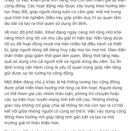
cộng đồng. Các hoạt động này được xây dựng theo hướng liên
tục thay đổi, giúp người dùng luôn có cảm giác mới mẻ trong
quá trình trải nghiệm. Điều này góp phần duy trì sự quan tâm
lâu dài và tạo ra thói quen sử dụng ổn định.
Về mức độ phổ biến, Xibet đang ngày càng mở rộng nhờ khả
năng thích ứng tốt với nhu cầu giải trí hiện đại. Nền tảng được
tối ưu để hoạt động mượt mà trên nhiều hệ điều hành và thiết
bị, giúp người dùng dễ dàng truy cập mọi lúc mọi nơi. Giao diện
thân thiện giúp giảm thời gian làm quen, đồng thời tăng hiệu
quả sử dụng cho cả người mới và người dùng lâu năm. Sự ổn
định trong vận hành cũng là yếu tố quan trọng giúp nền tảng
giữ được sự tin tưởng từ cộng đồng.
Một điểm đáng chú ý khác là hệ thống tương tác cộng đồng
được phát triển theo hướng mở rộng và linh hoạt. Người dùng
có thể tham gia các nhóm thảo luận, phòng trò chuyện hoặc
các sự kiện trực tuyến mang tính kết nối cao. Những không
gian này không chỉ giúp chia sẻ thông tin mà còn tạo ra cơ hội
kết nối giữa những người có cùng sở thích. Việc xây dựng cộng
đồng theo hướng mở giúp tăng tính gắn kết và tạo ra môi
trường giải trí thân thiện hơn.