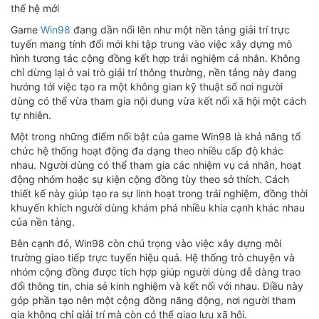
thế hệ mới
Game
Win98
đang dần nổi lên như một nền tảng giải trí trực
tuyến mang tính đổi mới khi tập trung vào việc xây dựng mô
hình tương tác cộng đồng kết hợp trải nghiệm cá nhân. Không
chỉ dừng lại ở vai trò giải trí thông thường, nền tảng này đang
hướng tới việc tạo ra một không gian kỹ thuật số nơi người
dùng có thể vừa tham gia nội dung vừa kết nối xã hội một cách
tự nhiên.
Một trong những điểm nổi bật của game Win98 là khả năng tổ
chức hệ thống hoạt động đa dạng theo nhiều cấp độ khác
nhau. Người dùng có thể tham gia các nhiệm vụ cá nhân, hoạt
động nhóm hoặc sự kiện cộng đồng tùy theo sở thích. Cách
thiết kế này giúp tạo ra sự linh hoạt trong trải nghiệm, đồng thời
khuyến khích người dùng khám phá nhiều khía cạnh khác nhau
của nền tảng.
Bên cạnh đó, Win98 còn chú trọng vào việc xây dựng môi
trường giao tiếp trực tuyến hiệu quả. Hệ thống trò chuyện và
nhóm cộng đồng được tích hợp giúp người dùng dễ dàng trao
đổi thông tin, chia sẻ kinh nghiệm và kết nối với nhau. Điều này
góp phần tạo nên một cộng đồng năng động, nơi người tham
gia không chỉ giải trí mà còn có thể giao lưu xã hội.