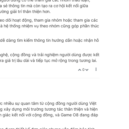
sẻ thông tin mà còn tạo ra cơ hội kết nối giữa
ng giải trí thân thiện hơn.
heo dõi hoạt động, tham gia nhóm hoặc tham gia các
 và hệ thống nhiệm vụ theo nhóm cũng góp phần thúc
dễ dàng tìm kiếm thông tin hướng dẫn hoặc nhận hỗ
ng nghệ, cộng đồng và trải nghiệm người dùng được kết
giá trị lâu dài và tiếp tục mở rộng trong tương lai.
0
ợc nhiều sự quan tâm từ cộng đồng người dùng Việt
g xây dựng môi trường tương tác thân thiện và hiện
ảm giác kết nối với cộng đồng, và Game O8 đang đáp