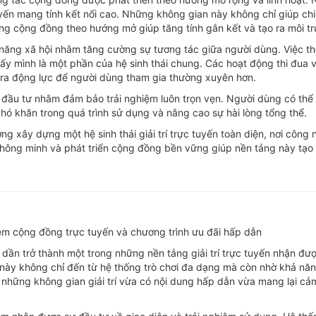
ến mang tính kết nối cao. Những không gian này không chỉ giúp chia 
g cộng đồng theo hướng mở giúp tăng tính gắn kết và tạo ra môi trườ
h năng xã hội nhằm tăng cường sự tương tác giữa người dùng. Việc t
ấy mình là một phần của hệ sinh thái chung. Các hoạt động thi đua
o ra động lực để người dùng tham gia thường xuyên hơn.
ầu tư nhằm đảm bảo trải nghiệm luôn trọn vẹn. Người dùng có thể 
 khó khăn trong quá trình sử dụng và nâng cao sự hài lòng tổng thể.
ướng xây dựng một hệ sinh thái giải trí trực tuyến toàn diện, nơi cô
hông minh và phát triển cộng đồng bền vững giúp nền tảng này tạo ra 
ệm cộng đồng trực tuyến và chương trình ưu đãi hấp dẫn
dần trở thành một trong những nền tảng giải trí trực tuyến nhận đư
này không chỉ đến từ hệ thống trò chơi đa dạng mà còn nhờ khả năn
 những không gian giải trí vừa có nội dung hấp dẫn vừa mang lại c