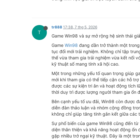
tr888
17:38, 7 thg 5, 2026
T
Game Win98 và sự mở rộng hệ sinh thái giải 
Game
Win98
đang dần trở thành một trong 
tục đổi mới trải nghiệm. Không chỉ tập tru
thể vừa tham gia trải nghiệm vừa kết nối v
kỹ thuật số mang tính xã hội cao.
Một trong những yếu tố quan trọng giúp ga
mới khi tham gia có thể tiếp cận các hỗ t
được các sự kiện tri ân và hoạt động tích 
thời duy trì được lượng người tham gia ổn đ
Bên cạnh yếu tố ưu đãi, Win98 còn được đ
diễn đàn thảo luận và nhóm cộng đồng tron
không chỉ giúp tăng tính gắn kết giữa các t
Sự phổ biến của game Win98 cũng đến từ vi
diện thân thiện và khả năng hoạt động ổn 
gặp nhiều trở ngại kỹ thuật. Đây là một t