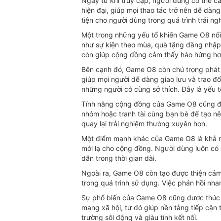
Ngay từ khi truy cập, người dùng có thể c
hiện đại, giúp mọi thao tác trở nên dễ dàn
tiện cho người dùng trong quá trình trải n
Một trong những yếu tố khiến Game O8 nổi 
như sự kiện theo mùa, quà tặng đăng nhập
còn giúp cộng đồng cảm thấy hào hứng hơn 
Bên cạnh đó, Game O8 còn chú trọng phát t
giúp mọi người dễ dàng giao lưu và trao đổ
những người có cùng sở thích. Đây là yếu t
Tính năng cộng đồng của Game O8 cũng đượ
nhóm hoặc tranh tài cùng bạn bè để tạo nê
quay lại trải nghiệm thường xuyên hơn.
Một điểm mạnh khác của Game O8 là khả nă
mới lạ cho cộng đồng. Người dùng luôn có đ
dẫn trong thời gian dài.
Ngoài ra, Game O8 còn tạo được thiện cảm 
trong quá trình sử dụng. Việc phản hồi nh
Sự phổ biến của Game O8 cũng được thúc đẩ
mạng xã hội, từ đó giúp nền tảng tiếp cận
trường sôi động và giàu tính kết nối.