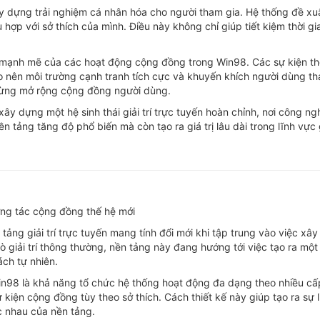
y dựng trải nghiệm cá nhân hóa cho người tham gia. Hệ thống đề xuấ
hợp với sở thích của mình. Điều này không chỉ giúp tiết kiệm thời g
n mạnh mẽ của các hoạt động cộng đồng trong Win98. Các sự kiện t
 nên môi trường cạnh tranh tích cực và khuyến khích người dùng th
gừng mở rộng cộng đồng người dùng.
 dựng một hệ sinh thái giải trí trực tuyến hoàn chỉnh, nơi công n
n tảng tăng độ phổ biến mà còn tạo ra giá trị lâu dài trong lĩnh vực gi
ơng tác cộng đồng thế hệ mới
tảng giải trí trực tuyến mang tính đổi mới khi tập trung vào việc xâ
rò giải trí thông thường, nền tảng này đang hướng tới việc tạo ra mộ
ách tự nhiên.
n98 là khả năng tổ chức hệ thống hoạt động đa dạng theo nhiều cấ
iện cộng đồng tùy theo sở thích. Cách thiết kế này giúp tạo ra sự l
 nhau của nền tảng.