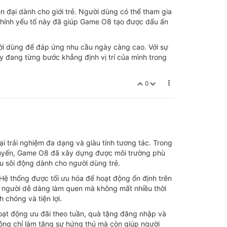
n đại dành cho giới trẻ. Người dùng có thể tham gia
. Chính yếu tố này đã giúp Game O8 tạo được dấu ấn
ời dùng để đáp ứng nhu cầu ngày càng cao. Với sự
y đang từng bước khẳng định vị trí của mình trong
0
ại trải nghiệm đa dạng và giàu tính tương tác. Trong
c tuyến, Game O8 đã xây dựng được môi trường phù
ưu sôi động dành cho người dùng trẻ.
Hệ thống được tối ưu hóa để hoạt động ổn định trên
ọi người dễ dàng làm quen mà không mất nhiều thời
 chóng và tiện lợi.
oạt động ưu đãi theo tuần, quà tặng đăng nhập và
hông chỉ làm tăng sự hứng thú mà còn giúp người