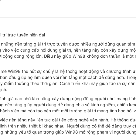
trí trực tuyến hiện đại
những nền tảng giải trí trực tuyến được nhiều người dùng quan tâm n
ng vào việc cung cấp nội dung giải trí, nền tảng này còn xây dựng mộ
ới cộng đồng rộng lớn. Điều này giúp Win98 không đơn thuần là một n
me Win98 thu hút sự chú ý là hệ thống hoạt động và chương trình ưu
rợ ban đầu giúp họ làm quen với nền tảng một cách dễ dàng hơn. Tron
lũy điểm thưởng theo thời gian. Cách triển khai này giúp tạo ra sự 
ịnh.
ánh giá cao nhờ khả năng xây dựng cộng đồng người chơi mang tính
g nền tảng giúp người dùng dễ dàng chia sẻ kinh nghiệm, chiến lược
hành viên mà còn tạo nên một môi trường giải trí mang tính học hỏi v
ệc nền tảng này liên tục cải tiến công nghệ vận hành. Hệ thống đư
định trên nhiều thiết bị khác nhau. Người dùng có thể dễ dàng truy 
rong những yếu tố quan trọng giúp Win98 mở rộng phạm vi người dùn