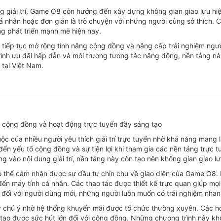
g giải trí, Game O8 còn hướng đến xây dựng không gian giao lưu hiệ
 cá nhân hoặc đơn giản là trò chuyện với những người cùng sở thích
ang phát triển mạnh mẽ hiện nay.
 tiếp tục mở rộng tính năng cộng đồng và nâng cấp trải nghiệm ngư
rình ưu đãi hấp dẫn và môi trường tương tác năng động, nền tảng nà
 tại Việt Nam.
i cộng đồng và hoạt động trực tuyến đầy sáng tạo
c của nhiều người yêu thích giải trí trực tuyến nhờ khả năng mang l
đến yếu tố cộng đồng và sự tiện lợi khi tham gia các nền tảng trự
ung vào nội dung giải trí, nền tảng này còn tạo nên không gian giao l
ó thể cảm nhận được sự đầu tư chỉn chu về giao diện của Game O8. 
o đến máy tính cá nhân. Các thao tác được thiết kế trực quan giúp m
g đối với người dùng mới, những người luôn muốn có trải nghiệm nhanh
y chú ý nhờ hệ thống khuyến mãi được tổ chức thường xuyên. Các h
n tạo được sức hút lớn đối với cộng đồng. Những chương trình này k