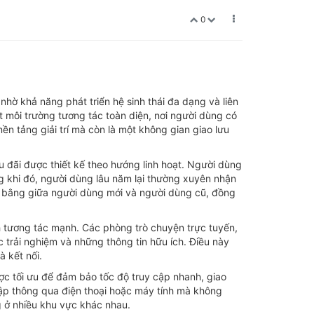
0
hờ khả năng phát triển hệ sinh thái đa dạng và liên
t môi trường tương tác toàn diện, nơi người dùng có
ền tảng giải trí mà còn là một không gian giao lưu
 đãi được thiết kế theo hướng linh hoạt. Người dùng
g khi đó, người dùng lâu năm lại thường xuyên nhận
cân bằng giữa người dùng mới và người dùng cũ, đồng
 tương tác mạnh. Các phòng trò chuyện trực tuyến,
 trải nghiệm và những thông tin hữu ích. Điều này
à kết nối.
ợc tối ưu để đảm bảo tốc độ truy cập nhanh, giao
cập thông qua điện thoại hoặc máy tính mà không
g ở nhiều khu vực khác nhau.