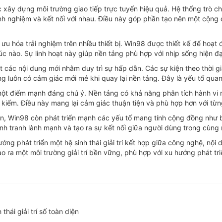
 xây dựng môi trường giao tiếp trực tuyến hiệu quả. Hệ thống trò 
inh nghiệm và kết nối với nhau. Điều này góp phần tạo nên một cộng
 ưu hóa trải nghiệm trên nhiều thiết bị. Win98 được thiết kế để hoạt
 nào. Sự linh hoạt này giúp nền tảng phù hợp với nhịp sống hiện đại,
t các nội dung mới nhằm duy trì sự hấp dẫn. Các sự kiện theo thời 
 luôn có cảm giác mới mẻ khi quay lại nền tảng. Đây là yếu tố quan
ột điểm mạnh đáng chú ý. Nền tảng có khả năng phân tích hành vi n
ìm kiếm. Điều này mang lại cảm giác thuận tiện và phù hợp hơn với từ
hân, Win98 còn phát triển mạnh các yếu tố mang tính cộng đồng như
nh tranh lành mạnh và tạo ra sự kết nối giữa người dùng trong cùng
ng phát triển một hệ sinh thái giải trí kết hợp giữa công nghệ, nộ
 ra một môi trường giải trí bền vững, phù hợp với xu hướng phát triể
hái giải trí số toàn diện