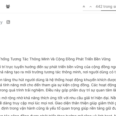
442 trong s
xy
ệ Thống Tương Tác Thông Minh Và Cộng Đồng Phát Triển Bền Vững
trí trực tuyến hướng đến sự phát triển bền vững của cộng đồng ngư
hả năng tạo ra môi trường tương tác thông minh, nơi người dùng có t
n tảng thu hút người dùng là hệ thống hoạt động khuyến khích được t
 tính năng mới cho đến tham gia sự kiện cộng đồng. Các hoạt động
ong quá trình trải nghiệm. Điều này góp phần duy trì sự quan tâm lâ
mở rộng nhờ khả năng thích ứng tốt với nhu cầu giải trí hiện đại. N
dễ dàng truy cập mọi lúc mọi nơi. Giao diện thân thiện giúp giảm thờ
 định trong vận hành cũng là yếu tố quan trọng giúp nền tảng giữ đ
g tác cộng đồng được phát triển theo hướng mở rộng và linh hoạt. 