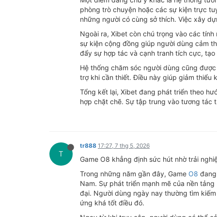
phòng trò chuyện hoặc các sự kiện trực tuy
những người có cùng sở thích. Việc xây dựn
Ngoài ra, Xibet còn chú trọng vào các tín
sự kiện cộng đồng giúp người dùng cảm th
đẩy sự hợp tác và cạnh tranh tích cực, tạ
Hệ thống chăm sóc người dùng cũng được đ
trợ khi cần thiết. Điều này giúp giảm thiểu
Tổng kết lại, Xibet đang phát triển theo h
hợp chặt chẽ. Sự tập trung vào tương tác t
tr888
17:27, 7 thg 5, 2026
T
Game O8 khẳng định sức hút nhờ trải nghi
Trong những năm gần đây, Game
O8
đang 
Nam. Sự phát triển mạnh mẽ của nền tảng 
đại. Người dùng ngày nay thường tìm kiếm
ứng khá tốt điều đó.