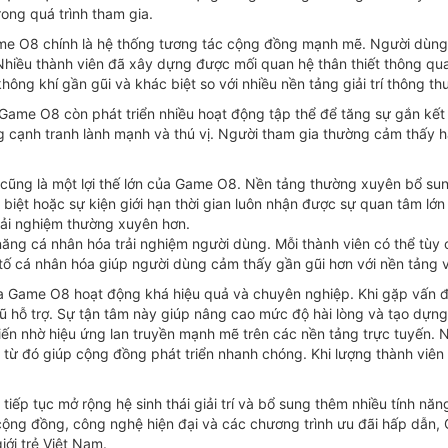
ong quá trình tham gia.
e O8 chính là hệ thống tương tác cộng đồng mạnh mẽ. Người dùng có
. Nhiều thành viên đã xây dựng được mối quan hệ thân thiết thông q
ông khí gần gũi và khác biệt so với nhiều nền tảng giải trí thông th
, Game O8 còn phát triển nhiều hoạt động tập thể để tăng sự gắn k
 cạnh tranh lành mạnh và thú vị. Người tham gia thường cảm thấy hà
ũng là một lợi thế lớn của Game O8. Nền tảng thường xuyên bổ sung
iệt hoặc sự kiện giới hạn thời gian luôn nhận được sự quan tâm lớ
trải nghiệm thường xuyên hơn.
g cá nhân hóa trải nghiệm người dùng. Mỗi thành viên có thể tùy c
ếu tố cá nhân hóa giúp người dùng cảm thấy gần gũi hơn với nền tảng
a Game O8 hoạt động khá hiệu quả và chuyên nghiệp. Khi gặp vấn đề
 hỗ trợ. Sự tận tâm này giúp nâng cao mức độ hài lòng và tạo dựng
 nhờ hiệu ứng lan truyền mạnh mẽ trên các nền tảng trực tuyến. Nhi
 từ đó giúp cộng đồng phát triển nhanh chóng. Khi lượng thành viên 
tiếp tục mở rộng hệ sinh thái giải trí và bổ sung thêm nhiều tính 
cộng đồng, công nghệ hiện đại và các chương trình ưu đãi hấp dẫn,
giới trẻ Việt Nam.