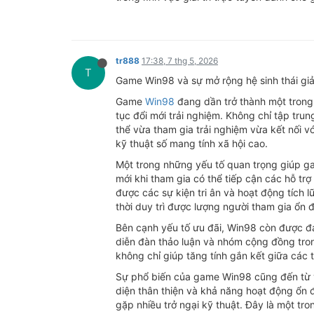
tr888
17:38, 7 thg 5, 2026
T
Game Win98 và sự mở rộng hệ sinh thái giải 
Game
Win98
đang dần trở thành một trong 
tục đổi mới trải nghiệm. Không chỉ tập tru
thể vừa tham gia trải nghiệm vừa kết nối v
kỹ thuật số mang tính xã hội cao.
Một trong những yếu tố quan trọng giúp ga
mới khi tham gia có thể tiếp cận các hỗ t
được các sự kiện tri ân và hoạt động tích 
thời duy trì được lượng người tham gia ổn đ
Bên cạnh yếu tố ưu đãi, Win98 còn được đ
diễn đàn thảo luận và nhóm cộng đồng tron
không chỉ giúp tăng tính gắn kết giữa các t
Sự phổ biến của game Win98 cũng đến từ vi
diện thân thiện và khả năng hoạt động ổn 
gặp nhiều trở ngại kỹ thuật. Đây là một t