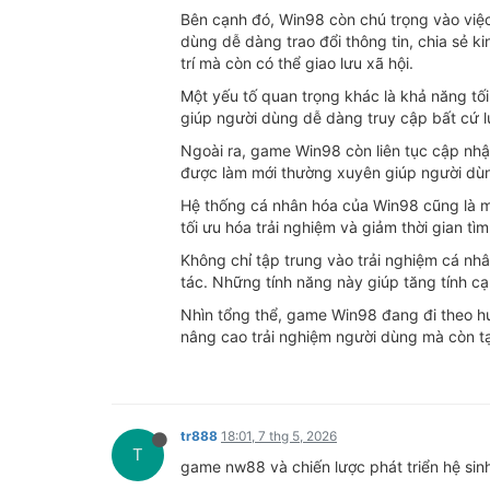
Bên cạnh đó, Win98 còn chú trọng vào việc
dùng dễ dàng trao đổi thông tin, chia sẻ k
trí mà còn có thể giao lưu xã hội.
Một yếu tố quan trọng khác là khả năng tối
giúp người dùng dễ dàng truy cập bất cứ lúc
Ngoài ra, game Win98 còn liên tục cập nhậ
được làm mới thường xuyên giúp người dùng
Hệ thống cá nhân hóa của Win98 cũng là m
tối ưu hóa trải nghiệm và giảm thời gian t
Không chỉ tập trung vào trải nghiệm cá n
tác. Những tính năng này giúp tăng tính cạ
Nhìn tổng thể, game Win98 đang đi theo hướ
nâng cao trải nghiệm người dùng mà còn tạo
tr888
18:01, 7 thg 5, 2026
T
game nw88 và chiến lược phát triển hệ sinh t