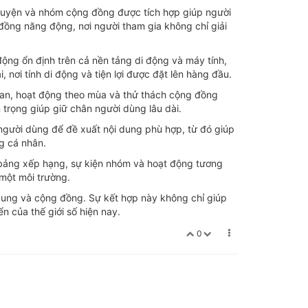
chuyện và nhóm cộng đồng được tích hợp giúp người
 đồng năng động, nơi người tham gia không chỉ giải
 động ổn định trên cả nền tảng di động và máy tính,
 nơi tính di động và tiện lợi được đặt lên hàng đầu.
gian, hoạt động theo mùa và thử thách cộng đồng
 trọng giúp giữ chân người dùng lâu dài.
gười dùng để đề xuất nội dung phù hợp, từ đó giúp
ng cá nhân.
 bảng xếp hạng, sự kiện nhóm và hoạt động tương
 một môi trường.
i dung và cộng đồng. Sự kết hợp này không chỉ giúp
n của thế giới số hiện nay.
0