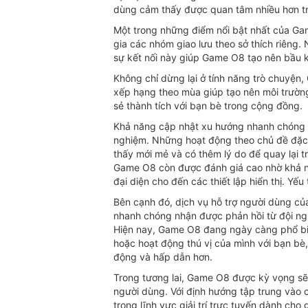
dùng cảm thấy được quan tâm nhiều hơn tr
Một trong những điểm nổi bật nhất của Gam
gia các nhóm giao lưu theo sở thích riêng
sự kết nối này giúp Game O8 tạo nên bầu kh
Không chỉ dừng lại ở tính năng trò chuyện
xếp hạng theo mùa giúp tạo nên môi trường
sẻ thành tích với bạn bè trong cộng đồng.
Khả năng cập nhật xu hướng nhanh chóng c
nghiệm. Những hoạt động theo chủ đề đặc b
thấy mới mẻ và có thêm lý do để quay lại 
Game O8 còn được đánh giá cao nhờ khả năn
đại diện cho đến các thiết lập hiển thị. Y
Bên cạnh đó, dịch vụ hỗ trợ người dùng củ
nhanh chóng nhận được phản hồi từ đội ngũ
Hiện nay, Game O8 đang ngày càng phổ biến
hoặc hoạt động thú vị của mình với bạn bè,
động và hấp dẫn hơn.
Trong tương lai, Game O8 được kỳ vọng sẽ 
người dùng. Với định hướng tập trung vào 
trong lĩnh vực giải trí trực tuyến dành cho 