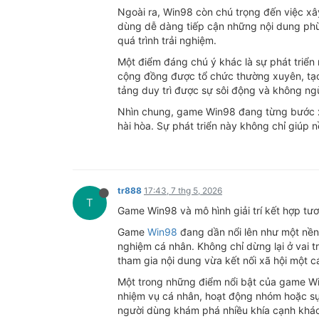
Ngoài ra, Win98 còn chú trọng đến việc xâ
dùng dễ dàng tiếp cận những nội dung phù 
quá trình trải nghiệm.
Một điểm đáng chú ý khác là sự phát triể
cộng đồng được tổ chức thường xuyên, tạo
tảng duy trì được sự sôi động và không n
Nhìn chung, game Win98 đang từng bước xây
hài hòa. Sự phát triển này không chỉ giúp nề
tr888
17:43, 7 thg 5, 2026
T
Game Win98 và mô hình giải trí kết hợp tư
Game
Win98
đang dần nổi lên như một nền 
nghiệm cá nhân. Không chỉ dừng lại ở vai t
tham gia nội dung vừa kết nối xã hội một c
Một trong những điểm nổi bật của game Wi
nhiệm vụ cá nhân, hoạt động nhóm hoặc sự k
người dùng khám phá nhiều khía cạnh khác