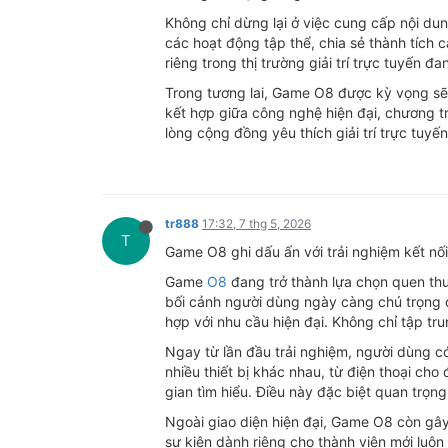
Không chỉ dừng lại ở việc cung cấp nội dun
các hoạt động tập thể, chia sẻ thành tích
riêng trong thị trường giải trí trực tuyến đ
Trong tương lai, Game O8 được kỳ vọng sẽ
kết hợp giữa công nghệ hiện đại, chương t
lòng cộng đồng yêu thích giải trí trực tuyến
tr888
17:32, 7 thg 5, 2026
T
Game O8 ghi dấu ấn với trải nghiệm kết nố
Game
O8
đang trở thành lựa chọn quen thuộ
bối cảnh người dùng ngày càng chú trọng 
hợp với nhu cầu hiện đại. Không chỉ tập tr
Ngay từ lần đầu trải nghiệm, người dùng c
nhiều thiết bị khác nhau, từ điện thoại ch
gian tìm hiểu. Điều này đặc biệt quan trọn
Ngoài giao diện hiện đại, Game O8 còn gâ
sự kiện dành riêng cho thành viên mới luô