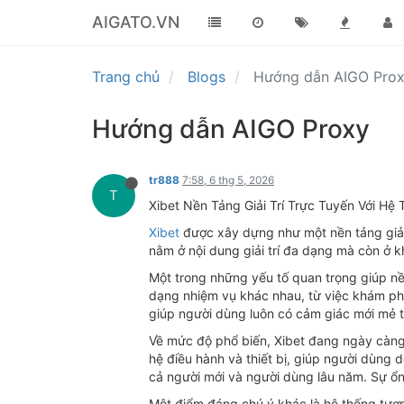
AIGATO.VN
Trang chủ
Blogs
Hướng dẫn AIGO Pro
Hướng dẫn AIGO Proxy
tr888
7:58, 6 thg 5, 2026
T
Xibet Nền Tảng Giải Trí Trực Tuyến Với H
Xibet
được xây dựng như một nền tảng giải 
nằm ở nội dung giải trí đa dạng mà còn ở k
Một trong những yếu tố quan trọng giúp nề
dạng nhiệm vụ khác nhau, từ việc khám phá
giúp người dùng luôn có cảm giác mới mẻ tr
Về mức độ phổ biến, Xibet đang ngày càng 
hệ điều hành và thiết bị, giúp người dùng 
cả người mới và người dùng lâu năm. Sự ổn
Một điểm đáng chú ý khác là hệ thống tươn