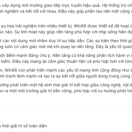
 xây dựng môi trường giao tiếp trực tuyến hiệu quả. Hệ thống trò 
inh nghiệm và kết nối với nhau. Điều này góp phần tạo nên một cộng
 ưu hóa trải nghiệm trên nhiều thiết bị. Win98 được thiết kế để hoạt
 nào. Sự linh hoạt này giúp nền tảng phù hợp với nhịp sống hiện đại,
t các nội dung mới nhằm duy trì sự hấp dẫn. Các sự kiện theo thời 
 luôn có cảm giác mới mẻ khi quay lại nền tảng. Đây là yếu tố quan
ột điểm mạnh đáng chú ý. Nền tảng có khả năng phân tích hành vi n
ìm kiếm. Điều này mang lại cảm giác thuận tiện và phù hợp hơn với từ
hân, Win98 còn phát triển mạnh các yếu tố mang tính cộng đồng như
nh tranh lành mạnh và tạo ra sự kết nối giữa người dùng trong cùng
ng phát triển một hệ sinh thái giải trí kết hợp giữa công nghệ, nộ
 ra một môi trường giải trí bền vững, phù hợp với xu hướng phát triể
hái giải trí số toàn diện