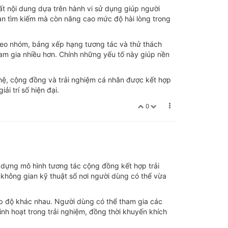
t nội dung dựa trên hành vi sử dụng giúp người
ian tìm kiếm mà còn nâng cao mức độ hài lòng trong
heo nhóm, bảng xếp hạng tương tác và thử thách
am gia nhiều hơn. Chính những yếu tố này giúp nền
ghệ, cộng đồng và trải nghiệm cá nhân được kết hợp
ải trí số hiện đại.
0
y dựng mô hình tương tác cộng đồng kết hợp trải
t không gian kỹ thuật số nơi người dùng có thể vừa
p độ khác nhau. Người dùng có thể tham gia các
inh hoạt trong trải nghiệm, đồng thời khuyến khích