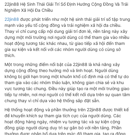
22jin88 Hệ Sinh Thái Giải Trí Số Định Hướng Cộng Đồng Và Trải
Nghiệm Xã Hội Đa Chiều
22jin88
được phát triển như một hệ sinh thái giải trí số tập trung
mạnh vào yếu tố cộng đồng và trải nghiệm xã hội đa chiều.
Thay vì chỉ cung cấp nội dung giải trí đơn lẻ, nền tảng này xây
dựng một môi trường nơi người dùng có thể tham gia vào nhiều
hoạt động tương tác khác nhau, từ giao tiếp xã hội đến tham
gia sự kiện và kết nối với các nhóm người dùng có cùng sở
thích.
Một trong những điểm nổi bật của 22jin88 là khả năng xây
dựng cộng đồng theo hướng mở và linh hoạt. Người dùng
không bị giới hạn trong một khuôn khổ cố định mà có thể tự do
tham gia vào các nhóm thảo luận, không gian chia sẻ và khu
vực tương tác chung. Điều này giúp tạo ra một môi trường giao
tiếp tự nhiên, nơi mọi người có thể kết nối dựa trên sự quan tâm
chung thay vì chỉ dựa vào hệ thống sắp đặt sẵn.
Hệ thống hoạt động và phần thưởng trên 22jin88 được thiết kế
để khuyến khích sự tham gia tích cực của người dùng. Các
hoạt động hàng ngày, nhiệm vụ tương tác và sự kiện cộng
đồng giúp người dùng duy trì sự gắn bó với nền tảng. Phần
thưởng được phân bổ dựa trên mức độ tham gia, tạo ra động