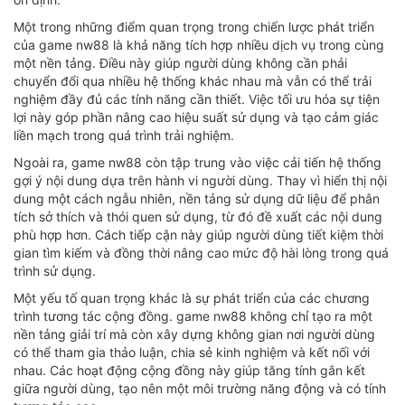
Một trong những điểm quan trọng trong chiến lược phát triển
của game nw88 là khả năng tích hợp nhiều dịch vụ trong cùng
một nền tảng. Điều này giúp người dùng không cần phải
chuyển đổi qua nhiều hệ thống khác nhau mà vẫn có thể trải
nghiệm đầy đủ các tính năng cần thiết. Việc tối ưu hóa sự tiện
lợi này góp phần nâng cao hiệu suất sử dụng và tạo cảm giác
liền mạch trong quá trình trải nghiệm.
Ngoài ra, game nw88 còn tập trung vào việc cải tiến hệ thống
gợi ý nội dung dựa trên hành vi người dùng. Thay vì hiển thị nội
dung một cách ngẫu nhiên, nền tảng sử dụng dữ liệu để phân
tích sở thích và thói quen sử dụng, từ đó đề xuất các nội dung
phù hợp hơn. Cách tiếp cận này giúp người dùng tiết kiệm thời
gian tìm kiếm và đồng thời nâng cao mức độ hài lòng trong quá
trình sử dụng.
Một yếu tố quan trọng khác là sự phát triển của các chương
trình tương tác cộng đồng. game nw88 không chỉ tạo ra một
nền tảng giải trí mà còn xây dựng không gian nơi người dùng
có thể tham gia thảo luận, chia sẻ kinh nghiệm và kết nối với
nhau. Các hoạt động cộng đồng này giúp tăng tính gắn kết
giữa người dùng, tạo nên một môi trường năng động và có tính