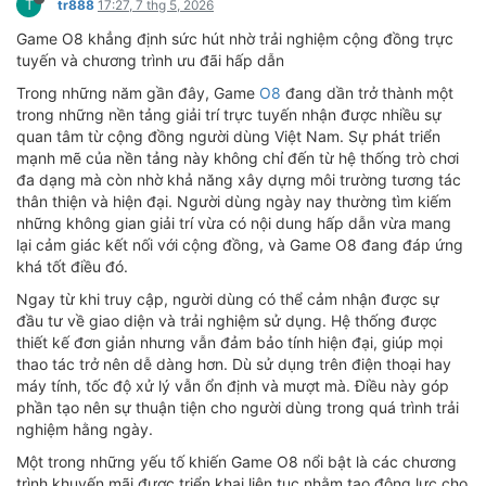
T
tr888
17:27, 7 thg 5, 2026
Game O8 khẳng định sức hút nhờ trải nghiệm cộng đồng trực
tuyến và chương trình ưu đãi hấp dẫn
Trong những năm gần đây, Game
O8
đang dần trở thành một
trong những nền tảng giải trí trực tuyến nhận được nhiều sự
quan tâm từ cộng đồng người dùng Việt Nam. Sự phát triển
mạnh mẽ của nền tảng này không chỉ đến từ hệ thống trò chơi
đa dạng mà còn nhờ khả năng xây dựng môi trường tương tác
thân thiện và hiện đại. Người dùng ngày nay thường tìm kiếm
những không gian giải trí vừa có nội dung hấp dẫn vừa mang
lại cảm giác kết nối với cộng đồng, và Game O8 đang đáp ứng
khá tốt điều đó.
Ngay từ khi truy cập, người dùng có thể cảm nhận được sự
đầu tư về giao diện và trải nghiệm sử dụng. Hệ thống được
thiết kế đơn giản nhưng vẫn đảm bảo tính hiện đại, giúp mọi
thao tác trở nên dễ dàng hơn. Dù sử dụng trên điện thoại hay
máy tính, tốc độ xử lý vẫn ổn định và mượt mà. Điều này góp
phần tạo nên sự thuận tiện cho người dùng trong quá trình trải
nghiệm hằng ngày.
Một trong những yếu tố khiến Game O8 nổi bật là các chương
trình khuyến mãi được triển khai liên tục nhằm tạo động lực cho