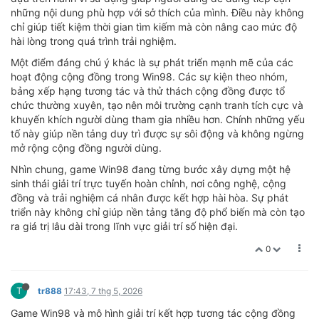
những nội dung phù hợp với sở thích của mình. Điều này không
chỉ giúp tiết kiệm thời gian tìm kiếm mà còn nâng cao mức độ
hài lòng trong quá trình trải nghiệm.
Một điểm đáng chú ý khác là sự phát triển mạnh mẽ của các
hoạt động cộng đồng trong Win98. Các sự kiện theo nhóm,
bảng xếp hạng tương tác và thử thách cộng đồng được tổ
chức thường xuyên, tạo nên môi trường cạnh tranh tích cực và
khuyến khích người dùng tham gia nhiều hơn. Chính những yếu
tố này giúp nền tảng duy trì được sự sôi động và không ngừng
mở rộng cộng đồng người dùng.
Nhìn chung, game Win98 đang từng bước xây dựng một hệ
sinh thái giải trí trực tuyến hoàn chỉnh, nơi công nghệ, cộng
đồng và trải nghiệm cá nhân được kết hợp hài hòa. Sự phát
triển này không chỉ giúp nền tảng tăng độ phổ biến mà còn tạo
ra giá trị lâu dài trong lĩnh vực giải trí số hiện đại.
0
T
tr888
17:43, 7 thg 5, 2026
Game Win98 và mô hình giải trí kết hợp tương tác cộng đồng