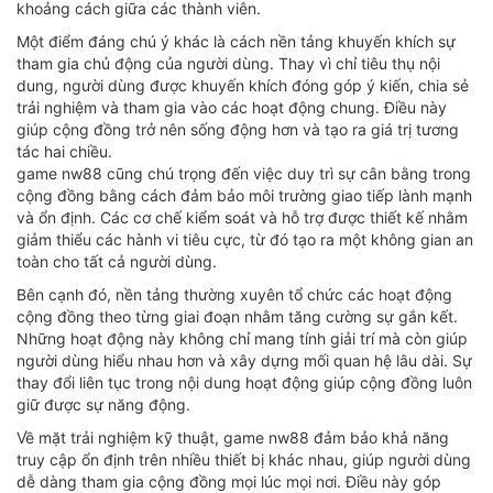
khoảng cách giữa các thành viên.
Một điểm đáng chú ý khác là cách nền tảng khuyến khích sự
tham gia chủ động của người dùng. Thay vì chỉ tiêu thụ nội
dung, người dùng được khuyến khích đóng góp ý kiến, chia sẻ
trải nghiệm và tham gia vào các hoạt động chung. Điều này
giúp cộng đồng trở nên sống động hơn và tạo ra giá trị tương
tác hai chiều.
game nw88 cũng chú trọng đến việc duy trì sự cân bằng trong
cộng đồng bằng cách đảm bảo môi trường giao tiếp lành mạnh
và ổn định. Các cơ chế kiểm soát và hỗ trợ được thiết kế nhằm
giảm thiểu các hành vi tiêu cực, từ đó tạo ra một không gian an
toàn cho tất cả người dùng.
Bên cạnh đó, nền tảng thường xuyên tổ chức các hoạt động
cộng đồng theo từng giai đoạn nhằm tăng cường sự gắn kết.
Những hoạt động này không chỉ mang tính giải trí mà còn giúp
người dùng hiểu nhau hơn và xây dựng mối quan hệ lâu dài. Sự
thay đổi liên tục trong nội dung hoạt động giúp cộng đồng luôn
giữ được sự năng động.
Về mặt trải nghiệm kỹ thuật, game nw88 đảm bảo khả năng
truy cập ổn định trên nhiều thiết bị khác nhau, giúp người dùng
dễ dàng tham gia cộng đồng mọi lúc mọi nơi. Điều này góp