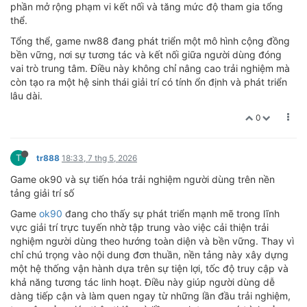
phần mở rộng phạm vi kết nối và tăng mức độ tham gia tổng
thể.
Tổng thể, game nw88 đang phát triển một mô hình cộng đồng
bền vững, nơi sự tương tác và kết nối giữa người dùng đóng
vai trò trung tâm. Điều này không chỉ nâng cao trải nghiệm mà
còn tạo ra một hệ sinh thái giải trí có tính ổn định và phát triển
lâu dài.
0
T
tr888
18:33, 7 thg 5, 2026
Game ok90 và sự tiến hóa trải nghiệm người dùng trên nền
tảng giải trí số
Game
ok90
đang cho thấy sự phát triển mạnh mẽ trong lĩnh
vực giải trí trực tuyến nhờ tập trung vào việc cải thiện trải
nghiệm người dùng theo hướng toàn diện và bền vững. Thay vì
chỉ chú trọng vào nội dung đơn thuần, nền tảng này xây dựng
một hệ thống vận hành dựa trên sự tiện lợi, tốc độ truy cập và
khả năng tương tác linh hoạt. Điều này giúp người dùng dễ
dàng tiếp cận và làm quen ngay từ những lần đầu trải nghiệm,