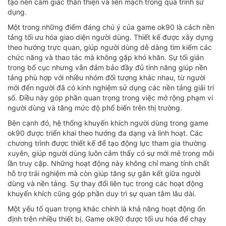
tạo nên cảm giác thân thiện và liền mạch trong quá trình sử
dụng.
Một trong những điểm đáng chú ý của game ok90 là cách nền
tảng tối ưu hóa giao diện người dùng. Thiết kế được xây dựng
theo hướng trực quan, giúp người dùng dễ dàng tìm kiếm các
chức năng và thao tác mà không gặp khó khăn. Sự tối giản
trong bố cục nhưng vẫn đảm bảo đầy đủ tính năng giúp nền
tảng phù hợp với nhiều nhóm đối tượng khác nhau, từ người
mới đến người đã có kinh nghiệm sử dụng các nền tảng giải trí
số. Điều này góp phần quan trọng trong việc mở rộng phạm vi
người dùng và tăng mức độ phổ biến trên thị trường.
Bên cạnh đó, hệ thống khuyến khích người dùng trong game
ok90 được triển khai theo hướng đa dạng và linh hoạt. Các
chương trình được thiết kế để tạo động lực tham gia thường
xuyên, giúp người dùng luôn cảm thấy có sự mới mẻ trong mỗi
lần truy cập. Những hoạt động này không chỉ mang tính chất
hỗ trợ trải nghiệm mà còn giúp tăng sự gắn kết giữa người
dùng và nền tảng. Sự thay đổi liên tục trong các hoạt động
khuyến khích cũng góp phần duy trì sự quan tâm lâu dài.
Một yếu tố quan trọng khác chính là khả năng hoạt động ổn
định trên nhiều thiết bị. Game ok90 được tối ưu hóa để chạy