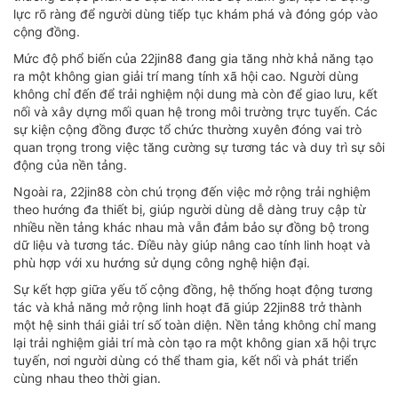
lực rõ ràng để người dùng tiếp tục khám phá và đóng góp vào
cộng đồng.
Mức độ phổ biến của 22jin88 đang gia tăng nhờ khả năng tạo
ra một không gian giải trí mang tính xã hội cao. Người dùng
không chỉ đến để trải nghiệm nội dung mà còn để giao lưu, kết
nối và xây dựng mối quan hệ trong môi trường trực tuyến. Các
sự kiện cộng đồng được tổ chức thường xuyên đóng vai trò
quan trọng trong việc tăng cường sự tương tác và duy trì sự sôi
động của nền tảng.
Ngoài ra, 22jin88 còn chú trọng đến việc mở rộng trải nghiệm
theo hướng đa thiết bị, giúp người dùng dễ dàng truy cập từ
nhiều nền tảng khác nhau mà vẫn đảm bảo sự đồng bộ trong
dữ liệu và tương tác. Điều này giúp nâng cao tính linh hoạt và
phù hợp với xu hướng sử dụng công nghệ hiện đại.
Sự kết hợp giữa yếu tố cộng đồng, hệ thống hoạt động tương
tác và khả năng mở rộng linh hoạt đã giúp 22jin88 trở thành
một hệ sinh thái giải trí số toàn diện. Nền tảng không chỉ mang
lại trải nghiệm giải trí mà còn tạo ra một không gian xã hội trực
tuyến, nơi người dùng có thể tham gia, kết nối và phát triển
cùng nhau theo thời gian.