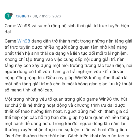
T
tr888
17:38, 7 thg 5, 2026
Game Win98 và sự mở rộng hệ sinh thái giải trí trực tuyến hiện
đại
Game
Win98
đang dần trở thành một trong những nền tảng giải
trí trực tuyến được nhiều người dùng quan tâm nhờ khả năng
phát triển hệ sinh thái đa dạng và liên tục đổi mới trải nghiệm.
Không chỉ tập trung vào việc cung cấp nội dung giải trí, nền
tảng này còn xây dựng một môi trường tương tác toàn diện, nơi
người dùng có thể vừa tham gia trải nghiệm vừa kết nối với
cộng đồng rộng lớn. Điều này giúp Win98 không đơn thuần là
một nền tảng giải trí mà còn là một không gian giao lưu kỹ thuật
số mang tính xã hội cao.
Một trong những yếu tố quan trọng giúp game Win98 thu hút
sự chú ý là hệ thống hoạt động và chương trình ưu đãi được
thiết kế theo hướng linh hoạt. Người dùng mới khi tham gia có
thể tiếp cận các hỗ trợ ban đầu giúp họ làm quen với nền tảng
một cách dễ dàng hơn. Trong khi đó, người dùng lâu năm lại
thường xuyên nhận được các sự kiện tri ân và hoạt động tích
lũy điểm thưởng theo thời gian. Cách triển khai này giúp tạo ra