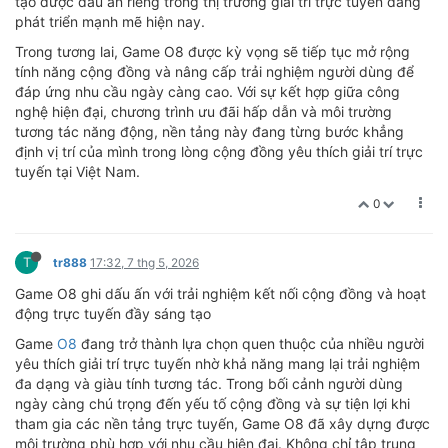
tạo được dấu ấn riêng trong thị trường giải trí trực tuyến đang
phát triển mạnh mẽ hiện nay.
Trong tương lai, Game O8 được kỳ vọng sẽ tiếp tục mở rộng
tính năng cộng đồng và nâng cấp trải nghiệm người dùng để
đáp ứng nhu cầu ngày càng cao. Với sự kết hợp giữa công
nghệ hiện đại, chương trình ưu đãi hấp dẫn và môi trường
tương tác năng động, nền tảng này đang từng bước khẳng
định vị trí của mình trong lòng cộng đồng yêu thích giải trí trực
tuyến tại Việt Nam.
0
T
tr888
17:32, 7 thg 5, 2026
Game O8 ghi dấu ấn với trải nghiệm kết nối cộng đồng và hoạt
động trực tuyến đầy sáng tạo
Game
O8
đang trở thành lựa chọn quen thuộc của nhiều người
yêu thích giải trí trực tuyến nhờ khả năng mang lại trải nghiệm
đa dạng và giàu tính tương tác. Trong bối cảnh người dùng
ngày càng chú trọng đến yếu tố cộng đồng và sự tiện lợi khi
tham gia các nền tảng trực tuyến, Game O8 đã xây dựng được
môi trường phù hợp với nhu cầu hiện đại. Không chỉ tập trung