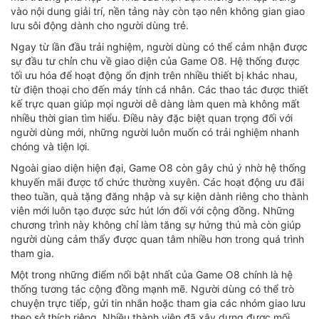
vào nội dung giải trí, nền tảng này còn tạo nên không gian giao
lưu sôi động dành cho người dùng trẻ.
Ngay từ lần đầu trải nghiệm, người dùng có thể cảm nhận được
sự đầu tư chỉn chu về giao diện của Game O8. Hệ thống được
tối ưu hóa để hoạt động ổn định trên nhiều thiết bị khác nhau,
từ điện thoại cho đến máy tính cá nhân. Các thao tác được thiết
kế trực quan giúp mọi người dễ dàng làm quen mà không mất
nhiều thời gian tìm hiểu. Điều này đặc biệt quan trọng đối với
người dùng mới, những người luôn muốn có trải nghiệm nhanh
chóng và tiện lợi.
Ngoài giao diện hiện đại, Game O8 còn gây chú ý nhờ hệ thống
khuyến mãi được tổ chức thường xuyên. Các hoạt động ưu đãi
theo tuần, quà tặng đăng nhập và sự kiện dành riêng cho thành
viên mới luôn tạo được sức hút lớn đối với cộng đồng. Những
chương trình này không chỉ làm tăng sự hứng thú mà còn giúp
người dùng cảm thấy được quan tâm nhiều hơn trong quá trình
tham gia.
Một trong những điểm nổi bật nhất của Game O8 chính là hệ
thống tương tác cộng đồng mạnh mẽ. Người dùng có thể trò
chuyện trực tiếp, gửi tin nhắn hoặc tham gia các nhóm giao lưu
theo sở thích riêng. Nhiều thành viên đã xây dựng được mối