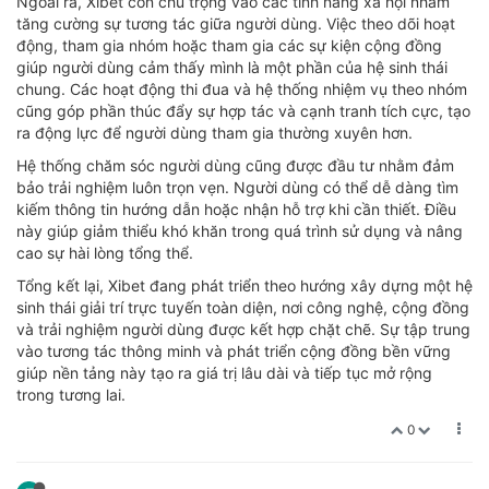
Ngoài ra, Xibet còn chú trọng vào các tính năng xã hội nhằm
tăng cường sự tương tác giữa người dùng. Việc theo dõi hoạt
động, tham gia nhóm hoặc tham gia các sự kiện cộng đồng
giúp người dùng cảm thấy mình là một phần của hệ sinh thái
chung. Các hoạt động thi đua và hệ thống nhiệm vụ theo nhóm
cũng góp phần thúc đẩy sự hợp tác và cạnh tranh tích cực, tạo
ra động lực để người dùng tham gia thường xuyên hơn.
Hệ thống chăm sóc người dùng cũng được đầu tư nhằm đảm
bảo trải nghiệm luôn trọn vẹn. Người dùng có thể dễ dàng tìm
kiếm thông tin hướng dẫn hoặc nhận hỗ trợ khi cần thiết. Điều
này giúp giảm thiểu khó khăn trong quá trình sử dụng và nâng
cao sự hài lòng tổng thể.
Tổng kết lại, Xibet đang phát triển theo hướng xây dựng một hệ
sinh thái giải trí trực tuyến toàn diện, nơi công nghệ, cộng đồng
và trải nghiệm người dùng được kết hợp chặt chẽ. Sự tập trung
vào tương tác thông minh và phát triển cộng đồng bền vững
giúp nền tảng này tạo ra giá trị lâu dài và tiếp tục mở rộng
trong tương lai.
0