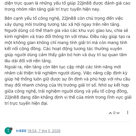
diện trực quan là những yếu tố giúp 22jin88 được đánh giá cao
trong nhóm nền tảng giải trí trực tuyến hiện nay.
Bên cạnh yếu tố công nghệ, 22jin88 còn chú trọng đến việc
xây dựng môi trường tương tác xã hội ngay trên nền tảng.
Người dùng có thể tham gia vào các khu vực giao lưu, chia sẻ
kinh nghiệm và trao đổi thông tin với nhau. Điều này giúp tạo ra
một không gian không chỉ mang tính giải trí mà còn mang tính
kết nối cộng đồng. Các hoạt động tương tác thường xuyên
giúp người dùng cảm thấy gắn bó hơn và duy trì sự quan tâm
lâu dài đối với nền tảng.
Ngoài ra, nền tảng còn liên tục cập nhật các tính năng mới
nhằm cải thiện trải nghiệm người dùng. Việc nâng cấp định kỳ
giúp hệ thống luôn giữ được sự ổn định và phù hợp với nhu cầu
thay đổi nhanh chóng của thị trường giải trí số. Nhờ sự kết hợp
giữa công nghệ, trải nghiệm người dùng và yếu tố cộng đồng,
22jin88 đang dần khẳng định vị thế của mình trong lĩnh vực giải
trí trực tuyến hiện đại.
0
T
tr888
18:54, 7 thg 5, 2026