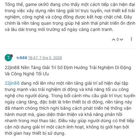
Tổng thể, game ok90 đang cho thấy một cách tiếp cận hiện đại
trong việc xây dựng nền tảng giải trí trực tuyến, nơi thiết kế trải
nghiệm, công nghệ và cộng đồng được kết hợp chặt chẽ. Đây
chính là nền tảng quan trọng giúp hệ sinh thái phát triển ổn định
và lâu dài trong môi trường số ngày càng cạnh tranh.
0
T
tr888
18:47, 7 thg 5, 2026
22jin88 Nền Tảng Giải Trí Số Định Hướng Trải Nghiệm Di Động
Và Công Nghệ Tối Ưu
22jin88
đang nổi lên như một nền tảng giải trí số hiện đại tập
trung mạnh vào trải nghiệm di động và khả năng tối ưu công
nghệ cho người dùng. Trong bối cảnh nhu cầu giải trí trực tuyến
ngày càng tăng, đặc biệt là trên thiết bị di động, nền tảng này
đã nhanh chóng thích nghi bằng cách phát triển hệ thống vận
hành mượt mà, giao diện thân thiện và khả năng phản hồi
nhanh trong mọi thao tác. Điều này giúp người dùng có thể tiếp
cận nội dung giải trí một cách linh hoạt, không bị giới hạn bởi
thời gian hay thiết bị sử dụng.