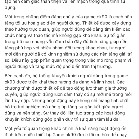
tạo nên cảm giác thân thiện và liền mạch trong quá trình sử
dụng.
Một trong những điểm đáng chú ý của game ok90 là cách nền
tảng tối ưu hóa giao diện người dùng. Thiết kế được xây dựng
theo hướng trực quan, giúp người dùng dễ dàng tìm kiếm các
chức năng và thao tác mà không gặp khó khăn. Sự tối giản
trong bố cục nhưng vẫn đảm bảo đầy đủ tính năng giúp nền
tảng phù hợp với nhiều nhóm đối tượng khác nhau, từ người
mới đến người đã có kinh nghiệm sử dụng các nền tảng giải trí
số. Điều này góp phần quan trọng trong việc mở rộng phạm vi
người dùng và tăng mức độ phổ biến trên thị trường.
Bên cạnh đó, hệ thống khuyến khích người dùng trong game
ok90 được triển khai theo hướng đa dạng và linh hoạt. Các
chương trình được thiết kế để tạo động lực tham gia thường
xuyên, giúp người dùng luôn cảm thấy có sự mới mẻ trong mỗi
lần truy cập. Những hoạt động này không chỉ mang tính chất
hỗ trợ trải nghiệm mà còn giúp tăng sự gắn kết giữa người
dùng và nền tảng. Sự thay đổi liên tục trong các hoạt động
khuyến khích cũng góp phần duy trì sự quan tâm lâu dài.
Một yếu tố quan trọng khác chính là khả năng hoạt động ổn
định trên nhiều thiết bị. Game ok90 được tối ưu hóa để chạy