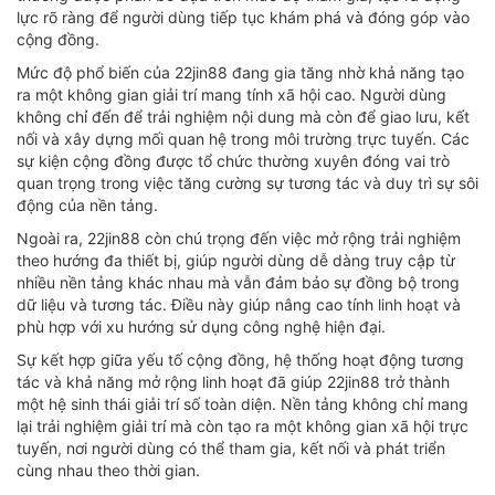
lực rõ ràng để người dùng tiếp tục khám phá và đóng góp vào
cộng đồng.
Mức độ phổ biến của 22jin88 đang gia tăng nhờ khả năng tạo
ra một không gian giải trí mang tính xã hội cao. Người dùng
không chỉ đến để trải nghiệm nội dung mà còn để giao lưu, kết
nối và xây dựng mối quan hệ trong môi trường trực tuyến. Các
sự kiện cộng đồng được tổ chức thường xuyên đóng vai trò
quan trọng trong việc tăng cường sự tương tác và duy trì sự sôi
động của nền tảng.
Ngoài ra, 22jin88 còn chú trọng đến việc mở rộng trải nghiệm
theo hướng đa thiết bị, giúp người dùng dễ dàng truy cập từ
nhiều nền tảng khác nhau mà vẫn đảm bảo sự đồng bộ trong
dữ liệu và tương tác. Điều này giúp nâng cao tính linh hoạt và
phù hợp với xu hướng sử dụng công nghệ hiện đại.
Sự kết hợp giữa yếu tố cộng đồng, hệ thống hoạt động tương
tác và khả năng mở rộng linh hoạt đã giúp 22jin88 trở thành
một hệ sinh thái giải trí số toàn diện. Nền tảng không chỉ mang
lại trải nghiệm giải trí mà còn tạo ra một không gian xã hội trực
tuyến, nơi người dùng có thể tham gia, kết nối và phát triển
cùng nhau theo thời gian.