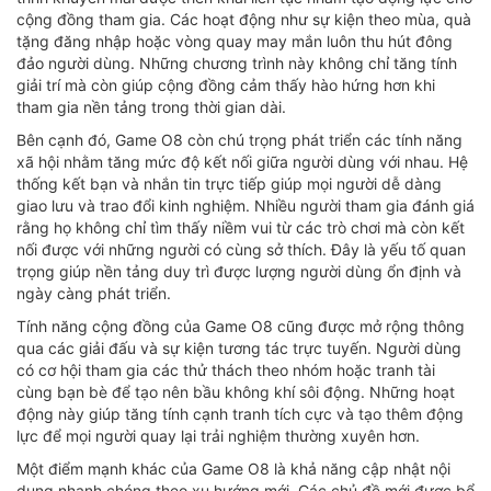
cộng đồng tham gia. Các hoạt động như sự kiện theo mùa, quà
tặng đăng nhập hoặc vòng quay may mắn luôn thu hút đông
đảo người dùng. Những chương trình này không chỉ tăng tính
giải trí mà còn giúp cộng đồng cảm thấy hào hứng hơn khi
tham gia nền tảng trong thời gian dài.
Bên cạnh đó, Game O8 còn chú trọng phát triển các tính năng
xã hội nhằm tăng mức độ kết nối giữa người dùng với nhau. Hệ
thống kết bạn và nhắn tin trực tiếp giúp mọi người dễ dàng
giao lưu và trao đổi kinh nghiệm. Nhiều người tham gia đánh giá
rằng họ không chỉ tìm thấy niềm vui từ các trò chơi mà còn kết
nối được với những người có cùng sở thích. Đây là yếu tố quan
trọng giúp nền tảng duy trì được lượng người dùng ổn định và
ngày càng phát triển.
Tính năng cộng đồng của Game O8 cũng được mở rộng thông
qua các giải đấu và sự kiện tương tác trực tuyến. Người dùng
có cơ hội tham gia các thử thách theo nhóm hoặc tranh tài
cùng bạn bè để tạo nên bầu không khí sôi động. Những hoạt
động này giúp tăng tính cạnh tranh tích cực và tạo thêm động
lực để mọi người quay lại trải nghiệm thường xuyên hơn.
Một điểm mạnh khác của Game O8 là khả năng cập nhật nội
dung nhanh chóng theo xu hướng mới. Các chủ đề mới được bổ