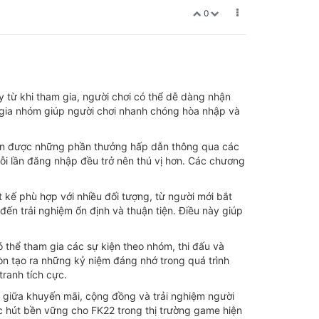
0
y từ khi tham gia, người chơi có thể dễ dàng nhận
m gia nhóm giúp người chơi nhanh chóng hòa nhập và
nhận được những phần thưởng hấp dẫn thông qua các
ỗi lần đăng nhập đều trở nên thú vị hơn. Các chương
 kế phù hợp với nhiều đối tượng, từ người mới bắt
n trải nghiệm ổn định và thuận tiện. Điều này giúp
thể tham gia các sự kiện theo nhóm, thi đấu và
 tạo ra những kỷ niệm đáng nhớ trong quá trình
ranh tích cực.
p giữa khuyến mãi, cộng đồng và trải nghiệm người
ức hút bền vững cho FK22 trong thị trường game hiện