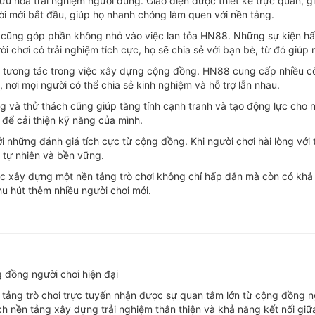
ưu hóa trải nghiệm người dùng. Giao diện được thiết kế trực quan, g
ời mới bắt đầu, giúp họ nhanh chóng làm quen với nền tảng.
 cũng góp phần không nhỏ vào việc lan tỏa HN88. Những sự kiện hấ
ời chơi có trải nghiệm tích cực, họ sẽ chia sẻ với bạn bè, từ đó giúp
g tương tác trong việc xây dựng cộng đồng. HN88 cung cấp nhiều côn
 nơi mọi người có thể chia sẻ kinh nghiệm và hỗ trợ lẫn nhau.
và thử thách cũng giúp tăng tính cạnh tranh và tạo động lực cho ngư
 để cải thiện kỹ năng của mình.
những đánh giá tích cực từ cộng đồng. Khi người chơi hài lòng với t
 tự nhiên và bền vững.
c xây dựng một nền tảng trò chơi không chỉ hấp dẫn mà còn có khả
hu hút thêm nhiều người chơi mới.
 đồng người chơi hiện đại
tảng trò chơi trực tuyến nhận được sự quan tâm lớn từ cộng đồng ng
 nền tảng xây dựng trải nghiệm thân thiện và khả năng kết nối giữa