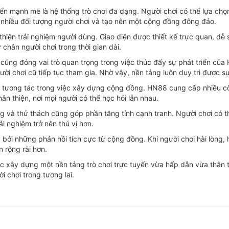
n mạnh mẽ là hệ thống trò chơi đa dạng. Người chơi có thể lựa chọn
 nhiều đối tượng người chơi và tạo nên một cộng đồng đông đảo.
 thiện trải nghiệm người dùng. Giao diện được thiết kế trực quan, d
 chân người chơi trong thời gian dài.
cũng đóng vai trò quan trọng trong việc thúc đẩy sự phát triển củ
ời chơi cũ tiếp tục tham gia. Nhờ vậy, nền tảng luôn duy trì được sự
g tương tác trong việc xây dựng cộng đồng. HN88 cung cấp nhiều côn
ân thiện, nơi mọi người có thể học hỏi lẫn nhau.
 và thử thách cũng góp phần tăng tính cạnh tranh. Người chơi có thể
ải nghiệm trở nên thú vị hơn.
ởi những phản hồi tích cực từ cộng đồng. Khi người chơi hài lòng, h
 rộng rãi hơn.
xây dựng một nền tảng trò chơi trực tuyến vừa hấp dẫn vừa thân thi
i chơi trong tương lai.