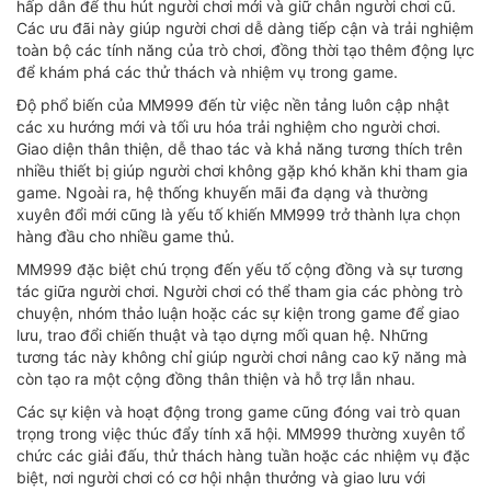
hấp dẫn để thu hút người chơi mới và giữ chân người chơi cũ.
Các ưu đãi này giúp người chơi dễ dàng tiếp cận và trải nghiệm
toàn bộ các tính năng của trò chơi, đồng thời tạo thêm động lực
để khám phá các thử thách và nhiệm vụ trong game.
Độ phổ biến của MM999 đến từ việc nền tảng luôn cập nhật
các xu hướng mới và tối ưu hóa trải nghiệm cho người chơi.
Giao diện thân thiện, dễ thao tác và khả năng tương thích trên
nhiều thiết bị giúp người chơi không gặp khó khăn khi tham gia
game. Ngoài ra, hệ thống khuyến mãi đa dạng và thường
xuyên đổi mới cũng là yếu tố khiến MM999 trở thành lựa chọn
hàng đầu cho nhiều game thủ.
MM999 đặc biệt chú trọng đến yếu tố cộng đồng và sự tương
tác giữa người chơi. Người chơi có thể tham gia các phòng trò
chuyện, nhóm thảo luận hoặc các sự kiện trong game để giao
lưu, trao đổi chiến thuật và tạo dựng mối quan hệ. Những
tương tác này không chỉ giúp người chơi nâng cao kỹ năng mà
còn tạo ra một cộng đồng thân thiện và hỗ trợ lẫn nhau.
Các sự kiện và hoạt động trong game cũng đóng vai trò quan
trọng trong việc thúc đẩy tính xã hội. MM999 thường xuyên tổ
chức các giải đấu, thử thách hàng tuần hoặc các nhiệm vụ đặc
biệt, nơi người chơi có cơ hội nhận thưởng và giao lưu với