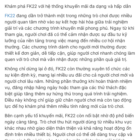
Khám phá FK22 với hệ thống khuyến mãi đa dạng và hấp dẫn
FK22
đang dần trở thành một trong những trò chơi được nhiều
người quan tâm nhờ vào sự kết hợp hài hòa giữa trải nghiệm
giải trí và các chương trình khuyến mãi phong phú. Ngay từ khi
tham gia, người chơi đã có thể cảm nhận được sự đầu tư kỹ
lưỡng của nền tảng trong việc mang đến nhiều cơ hội nhận
thưởng. Các chương trình dành cho người mới thường được
thiết kế đơn giản, dễ tiếp cận, giúp người chơi nhanh chóng làm
quen với trò chơi mà vẫn nhận được những phần quà giá trị.
Không chỉ dừng lại ở đó, FK22 còn thường xuyên tổ chức các
sự kiện định kỳ, mang lại nhiều ưu đãi cho cả người chơi mới và
người chơi lâu năm. Những phần thưởng khi hoàn thành nhiệm
vụ, đăng nhập hằng ngày hoặc tham gia các thử thách đặc
biệt giúp tăng thêm sự hứng thú trong quá trình trải nghiệm.
Điều này không chỉ giúp giữ chân người chơi mà còn tạo động
lực để họ khám phá thêm nhiều tính năng mới của trò chơi.
Bên cạnh yếu tố khuyến mãi, FK22 còn nổi bật nhờ độ phổ biến
ngày càng tăng. Trò chơi thu hút người dùng từ nhiều khu vực
khác nhau nhờ giao diện thân thiện và khả năng hoạt động ổn
định trên nhiều thiết bị. Người chơi có thể dễ dàng truy cập và