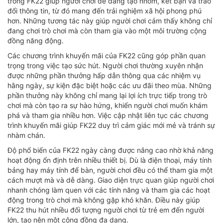
trong FK22 giúp người chơi dễ dàng tạo nhóm, kết bạn và trao
đổi thông tin, từ đó mang đến trải nghiệm xã hội phong phú
hơn. Những tương tác này giúp người chơi cảm thấy không chỉ
đang chơi trò chơi mà còn tham gia vào một môi trường cộng
đồng năng động.
Các chương trình khuyến mãi của FK22 cũng góp phần quan
trọng trong việc tạo sức hút. Người chơi thường xuyên nhận
được những phần thưởng hấp dẫn thông qua các nhiệm vụ
hằng ngày, sự kiện đặc biệt hoặc các ưu đãi theo mùa. Những
phần thưởng này không chỉ mang lại lợi ích trực tiếp trong trò
chơi mà còn tạo ra sự hào hứng, khiến người chơi muốn khám
phá và tham gia nhiều hơn. Việc cập nhật liên tục các chương
trình khuyến mãi giúp FK22 duy trì cảm giác mới mẻ và tránh sự
nhàm chán.
Độ phổ biến của FK22 ngày càng được nâng cao nhờ khả năng
hoạt động ổn định trên nhiều thiết bị. Dù là điện thoại, máy tính
bảng hay máy tính để bàn, người chơi đều có thể tham gia một
cách mượt mà và dễ dàng. Giao diện trực quan giúp người chơi
nhanh chóng làm quen với các tính năng và tham gia các hoạt
động trong trò chơi mà không gặp khó khăn. Điều này giúp
FK22 thu hút nhiều đối tượng người chơi từ trẻ em đến người
lớn, tạo nên một cộng đồng đa dạng.