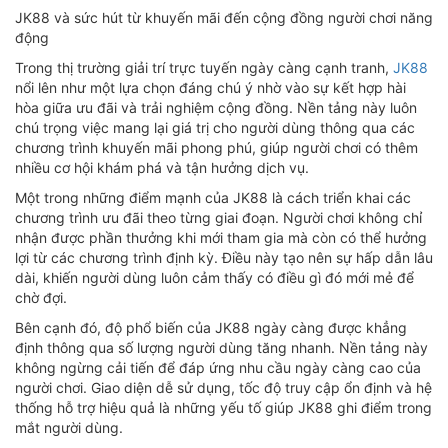
JK88 và sức hút từ khuyến mãi đến cộng đồng người chơi năng
động
Trong thị trường giải trí trực tuyến ngày càng cạnh tranh,
JK88
nổi lên như một lựa chọn đáng chú ý nhờ vào sự kết hợp hài
hòa giữa ưu đãi và trải nghiệm cộng đồng. Nền tảng này luôn
chú trọng việc mang lại giá trị cho người dùng thông qua các
chương trình khuyến mãi phong phú, giúp người chơi có thêm
nhiều cơ hội khám phá và tận hưởng dịch vụ.
Một trong những điểm mạnh của JK88 là cách triển khai các
chương trình ưu đãi theo từng giai đoạn. Người chơi không chỉ
nhận được phần thưởng khi mới tham gia mà còn có thể hưởng
lợi từ các chương trình định kỳ. Điều này tạo nên sự hấp dẫn lâu
dài, khiến người dùng luôn cảm thấy có điều gì đó mới mẻ để
chờ đợi.
Bên cạnh đó, độ phổ biến của JK88 ngày càng được khẳng
định thông qua số lượng người dùng tăng nhanh. Nền tảng này
không ngừng cải tiến để đáp ứng nhu cầu ngày càng cao của
người chơi. Giao diện dễ sử dụng, tốc độ truy cập ổn định và hệ
thống hỗ trợ hiệu quả là những yếu tố giúp JK88 ghi điểm trong
mắt người dùng.