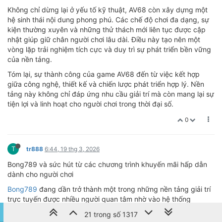
Không chỉ dừng lại ở yếu tố kỹ thuật, AV68 còn xây dựng một
hệ sinh thái nội dung phong phú. Các chế độ chơi đa dạng, sự
kiện thường xuyên và những thử thách mới liên tục được cập
nhật giúp giữ chân người chơi lâu dài. Điều này tạo nên một
vòng lặp trải nghiệm tích cực và duy trì sự phát triển bền vững
của nền tảng.
Tóm lại, sự thành công của game AV68 đến từ việc kết hợp
giữa công nghệ, thiết kế và chiến lược phát triển hợp lý. Nền
tảng này không chỉ đáp ứng nhu cầu giải trí mà còn mang lại sự
tiện lợi và linh hoạt cho người chơi trong thời đại số.
0
T
tr888
6:44, 19 thg 3, 2026
Bong789 và sức hút từ các chương trình khuyến mãi hấp dẫn
dành cho người chơi
Bong789
đang dần trở thành một trong những nền tảng giải trí
trực tuyến được nhiều người quan tâm nhờ vào hệ thống
khuyến mãi đa dạng và phù hợp với nhiều nhóm người chơi
21 trong số 1317
khác nhau. Ngay từ khi đăng ký tài khoản, người dùng đã có