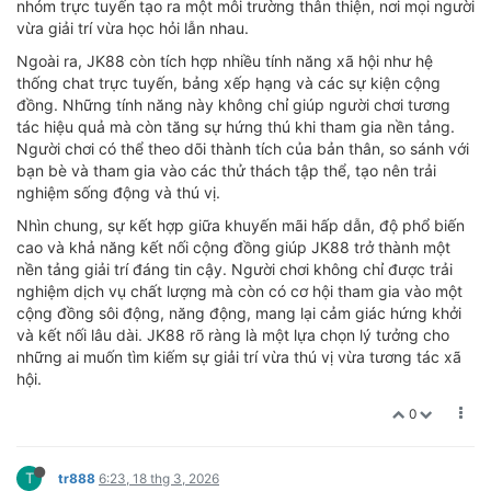
nhóm trực tuyến tạo ra một môi trường thân thiện, nơi mọi người
vừa giải trí vừa học hỏi lẫn nhau.
Ngoài ra, JK88 còn tích hợp nhiều tính năng xã hội như hệ
thống chat trực tuyến, bảng xếp hạng và các sự kiện cộng
đồng. Những tính năng này không chỉ giúp người chơi tương
tác hiệu quả mà còn tăng sự hứng thú khi tham gia nền tảng.
Người chơi có thể theo dõi thành tích của bản thân, so sánh với
bạn bè và tham gia vào các thử thách tập thể, tạo nên trải
nghiệm sống động và thú vị.
Nhìn chung, sự kết hợp giữa khuyến mãi hấp dẫn, độ phổ biến
cao và khả năng kết nối cộng đồng giúp JK88 trở thành một
nền tảng giải trí đáng tin cậy. Người chơi không chỉ được trải
nghiệm dịch vụ chất lượng mà còn có cơ hội tham gia vào một
cộng đồng sôi động, năng động, mang lại cảm giác hứng khởi
và kết nối lâu dài. JK88 rõ ràng là một lựa chọn lý tưởng cho
những ai muốn tìm kiếm sự giải trí vừa thú vị vừa tương tác xã
hội.
0
T
tr888
6:23, 18 thg 3, 2026