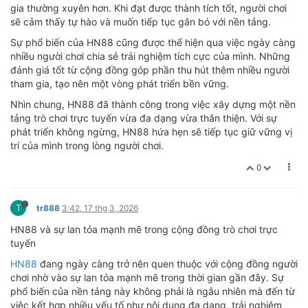
gia thường xuyên hơn. Khi đạt được thành tích tốt, người chơi
sẽ cảm thấy tự hào và muốn tiếp tục gắn bó với nền tảng.
Sự phổ biến của HN88 cũng được thể hiện qua việc ngày càng
nhiều người chơi chia sẻ trải nghiệm tích cực của mình. Những
đánh giá tốt từ cộng đồng góp phần thu hút thêm nhiều người
tham gia, tạo nên một vòng phát triển bền vững.
Nhìn chung, HN88 đã thành công trong việc xây dựng một nền
tảng trò chơi trực tuyến vừa đa dạng vừa thân thiện. Với sự
phát triển không ngừng, HN88 hứa hẹn sẽ tiếp tục giữ vững vị
trí của mình trong lòng người chơi.
0
T
tr888
3:42, 17 thg 3, 2026
HN88 và sự lan tỏa mạnh mẽ trong cộng đồng trò chơi trực
tuyến
HN88
đang ngày càng trở nên quen thuộc với cộng đồng người
chơi nhờ vào sự lan tỏa mạnh mẽ trong thời gian gần đây. Sự
phổ biến của nền tảng này không phải là ngẫu nhiên mà đến từ
việc kết hợp nhiều yếu tố như nội dung đa dạng, trải nghiệm