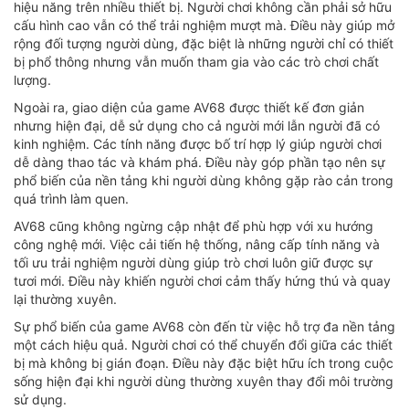
hiệu năng trên nhiều thiết bị. Người chơi không cần phải sở hữu
cấu hình cao vẫn có thể trải nghiệm mượt mà. Điều này giúp mở
rộng đối tượng người dùng, đặc biệt là những người chỉ có thiết
bị phổ thông nhưng vẫn muốn tham gia vào các trò chơi chất
lượng.
Ngoài ra, giao diện của game AV68 được thiết kế đơn giản
nhưng hiện đại, dễ sử dụng cho cả người mới lẫn người đã có
kinh nghiệm. Các tính năng được bố trí hợp lý giúp người chơi
dễ dàng thao tác và khám phá. Điều này góp phần tạo nên sự
phổ biến của nền tảng khi người dùng không gặp rào cản trong
quá trình làm quen.
AV68 cũng không ngừng cập nhật để phù hợp với xu hướng
công nghệ mới. Việc cải tiến hệ thống, nâng cấp tính năng và
tối ưu trải nghiệm người dùng giúp trò chơi luôn giữ được sự
tươi mới. Điều này khiến người chơi cảm thấy hứng thú và quay
lại thường xuyên.
Sự phổ biến của game AV68 còn đến từ việc hỗ trợ đa nền tảng
một cách hiệu quả. Người chơi có thể chuyển đổi giữa các thiết
bị mà không bị gián đoạn. Điều này đặc biệt hữu ích trong cuộc
sống hiện đại khi người dùng thường xuyên thay đổi môi trường
sử dụng.