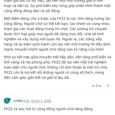
tham gia bất cứ lúc nào, tạo nên một môi trường giải trí linh
hoạt và tiện lợi. Sự phổ biến này cũng góp phần hình thành một
cộng đồng đông đảo và sôi động.
Một điểm đáng chú ý khác của FK22 là các tính năng tương tác
cộng đồng. Người chơi có thể kết bạn, tạo nhóm và cùng nhau
tham gia các hoạt động trong trò chơi. Các phòng trò chuyện
được tích hợp giúp mọi người dễ dàng trao đổi, chia sẻ kinh
nghiệm và xây dựng mối quan hệ. Ngoài ra, các bảng xếp
hạng và sự kiện cạnh tranh còn tạo nên môi trường thi đấu lành
mạnh, khuyến khích người chơi nâng cao kỹ năng của mình.
Nhờ sự kết hợp giữa khuyến mãi hấp dẫn, nền tảng phổ biến và
tính năng xã hội phong phú, FK22 đã tạo nên một trải nghiệm
toàn diện cho người chơi. Không chỉ đơn thuần là một trò chơi,
FK22 còn là nơi kết nối những người có cùng sở thích, mang
đến cảm giác gắn kết và giải trí lâu dài.
0
T
tr888
6:26, 18 thg 3, 2026
FK22 và sức hút từ cộng đồng người chơi năng động