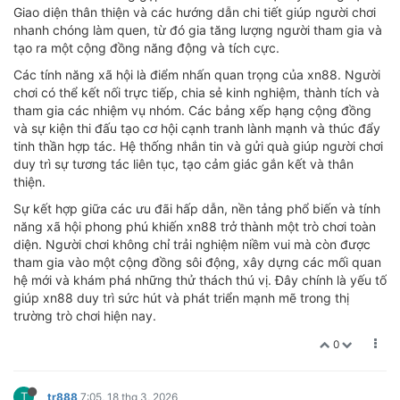
Giao diện thân thiện và các hướng dẫn chi tiết giúp người chơi
nhanh chóng làm quen, từ đó gia tăng lượng người tham gia và
tạo ra một cộng đồng năng động và tích cực.
Các tính năng xã hội là điểm nhấn quan trọng của xn88. Người
chơi có thể kết nối trực tiếp, chia sẻ kinh nghiệm, thành tích và
tham gia các nhiệm vụ nhóm. Các bảng xếp hạng cộng đồng
và sự kiện thi đấu tạo cơ hội cạnh tranh lành mạnh và thúc đẩy
tinh thần hợp tác. Hệ thống nhắn tin và gửi quà giúp người chơi
duy trì sự tương tác liên tục, tạo cảm giác gắn kết và thân
thiện.
Sự kết hợp giữa các ưu đãi hấp dẫn, nền tảng phổ biến và tính
năng xã hội phong phú khiến xn88 trở thành một trò chơi toàn
diện. Người chơi không chỉ trải nghiệm niềm vui mà còn được
tham gia vào một cộng đồng sôi động, xây dựng các mối quan
hệ mới và khám phá những thử thách thú vị. Đây chính là yếu tố
giúp xn88 duy trì sức hút và phát triển mạnh mẽ trong thị
trường trò chơi hiện nay.
0
T
tr888
7:05, 18 thg 3, 2026