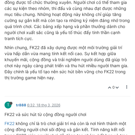
đồng được tổ chức thường xuyên. Người chơi có thể tham gia
các sự kiện theo nhóm, thi đấu và cùng nhau đạt được những
mục tiêu chung. Những hoạt động này không chỉ giúp tăng
cường sự gắn kết mà còn tạo ra những kỷ niệm đáng nhớ trong
quá trình chơi. Các bảng xếp hạng và phần thưởng dành cho
người chơi xuất sắc cũng là yếu tố thúc đẩy tinh thần cạnh
tranh tích cực.
Nhìn chung, FK22 đã xây dựng được một môi trường giải trí
vừa hấp dẫn vừa mang tính kết nối cao. Sự kết hợp giữa
khuyến mãi, cộng đồng và trải nghiệm người dùng đã giúp trò
chơi này ngày càng phát triển và thu hút nhiều người tham gia.
Đây chính là yếu tố tạo nên sức hút bền vững cho FK22 trong
thị trường game hiện nay.
0
T
tr888
6:32, 18 thg 3, 2026
FK22 và sức hút từ cộng đồng người chơi
FK22
không chỉ là trò chơi giải trí mà còn là nơi hình thành một
cộng đồng người chơi sôi động và gắn kết. Tính năng kết nối