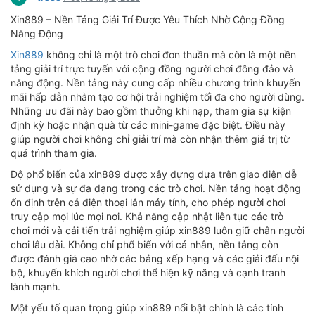
Xin889 – Nền Tảng Giải Trí Được Yêu Thích Nhờ Cộng Đồng
Năng Động
Xin889
không chỉ là một trò chơi đơn thuần mà còn là một nền
tảng giải trí trực tuyến với cộng đồng người chơi đông đảo và
năng động. Nền tảng này cung cấp nhiều chương trình khuyến
mãi hấp dẫn nhằm tạo cơ hội trải nghiệm tối đa cho người dùng.
Những ưu đãi này bao gồm thưởng khi nạp, tham gia sự kiện
định kỳ hoặc nhận quà từ các mini-game đặc biệt. Điều này
giúp người chơi không chỉ giải trí mà còn nhận thêm giá trị từ
quá trình tham gia.
Độ phổ biến của xin889 được xây dựng dựa trên giao diện dễ
sử dụng và sự đa dạng trong các trò chơi. Nền tảng hoạt động
ổn định trên cả điện thoại lẫn máy tính, cho phép người chơi
truy cập mọi lúc mọi nơi. Khả năng cập nhật liên tục các trò
chơi mới và cải tiến trải nghiệm giúp xin889 luôn giữ chân người
chơi lâu dài. Không chỉ phổ biến với cá nhân, nền tảng còn
được đánh giá cao nhờ các bảng xếp hạng và các giải đấu nội
bộ, khuyến khích người chơi thể hiện kỹ năng và cạnh tranh
lành mạnh.
Một yếu tố quan trọng giúp xin889 nổi bật chính là các tính