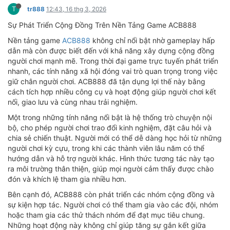
T
tr888
12:43, 16 thg 3, 2026
Sự Phát Triển Cộng Đồng Trên Nền Tảng Game ACB888
Nền tảng game
ACB888
không chỉ nổi bật nhờ gameplay hấp
dẫn mà còn được biết đến với khả năng xây dựng cộng đồng
người chơi mạnh mẽ. Trong thời đại game trực tuyến phát triển
nhanh, các tính năng xã hội đóng vai trò quan trọng trong việc
giữ chân người chơi. ACB888 đã tận dụng lợi thế này bằng
cách tích hợp nhiều công cụ và hoạt động giúp người chơi kết
nối, giao lưu và cùng nhau trải nghiệm.
Một trong những tính năng nổi bật là hệ thống trò chuyện nội
bộ, cho phép người chơi trao đổi kinh nghiệm, đặt câu hỏi và
chia sẻ chiến thuật. Người mới có thể dễ dàng học hỏi từ những
người chơi kỳ cựu, trong khi các thành viên lâu năm có thể
hướng dẫn và hỗ trợ người khác. Hình thức tương tác này tạo
ra môi trường thân thiện, giúp mọi người cảm thấy được chào
đón và khích lệ tham gia nhiều hơn.
Bên cạnh đó, ACB888 còn phát triển các nhóm cộng đồng và
sự kiện hợp tác. Người chơi có thể tham gia vào các đội, nhóm
hoặc tham gia các thử thách nhóm để đạt mục tiêu chung.
Những hoạt động này không chỉ giúp tăng sự gắn kết giữa