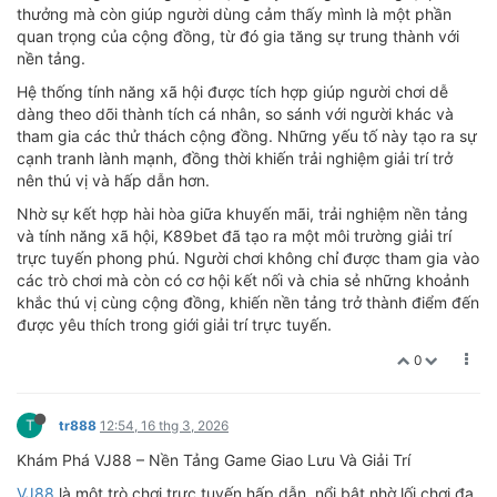
thưởng mà còn giúp người dùng cảm thấy mình là một phần
quan trọng của cộng đồng, từ đó gia tăng sự trung thành với
nền tảng.
Hệ thống tính năng xã hội được tích hợp giúp người chơi dễ
dàng theo dõi thành tích cá nhân, so sánh với người khác và
tham gia các thử thách cộng đồng. Những yếu tố này tạo ra sự
cạnh tranh lành mạnh, đồng thời khiến trải nghiệm giải trí trở
nên thú vị và hấp dẫn hơn.
Nhờ sự kết hợp hài hòa giữa khuyến mãi, trải nghiệm nền tảng
và tính năng xã hội, K89bet đã tạo ra một môi trường giải trí
trực tuyến phong phú. Người chơi không chỉ được tham gia vào
các trò chơi mà còn có cơ hội kết nối và chia sẻ những khoảnh
khắc thú vị cùng cộng đồng, khiến nền tảng trở thành điểm đến
được yêu thích trong giới giải trí trực tuyến.
0
T
tr888
12:54, 16 thg 3, 2026
Khám Phá VJ88 – Nền Tảng Game Giao Lưu Và Giải Trí
VJ88
là một trò chơi trực tuyến hấp dẫn, nổi bật nhờ lối chơi đa