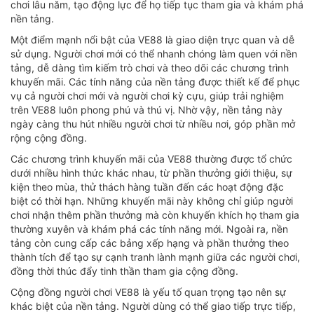
chơi lâu năm, tạo động lực để họ tiếp tục tham gia và khám phá
nền tảng.
Một điểm mạnh nổi bật của VE88 là giao diện trực quan và dễ
sử dụng. Người chơi mới có thể nhanh chóng làm quen với nền
tảng, dễ dàng tìm kiếm trò chơi và theo dõi các chương trình
khuyến mãi. Các tính năng của nền tảng được thiết kế để phục
vụ cả người chơi mới và người chơi kỳ cựu, giúp trải nghiệm
trên VE88 luôn phong phú và thú vị. Nhờ vậy, nền tảng này
ngày càng thu hút nhiều người chơi từ nhiều nơi, góp phần mở
rộng cộng đồng.
Các chương trình khuyến mãi của VE88 thường được tổ chức
dưới nhiều hình thức khác nhau, từ phần thưởng giới thiệu, sự
kiện theo mùa, thử thách hàng tuần đến các hoạt động đặc
biệt có thời hạn. Những khuyến mãi này không chỉ giúp người
chơi nhận thêm phần thưởng mà còn khuyến khích họ tham gia
thường xuyên và khám phá các tính năng mới. Ngoài ra, nền
tảng còn cung cấp các bảng xếp hạng và phần thưởng theo
thành tích để tạo sự cạnh tranh lành mạnh giữa các người chơi,
đồng thời thúc đẩy tinh thần tham gia cộng đồng.
Cộng đồng người chơi VE88 là yếu tố quan trọng tạo nên sự
khác biệt của nền tảng. Người dùng có thể giao tiếp trực tiếp,