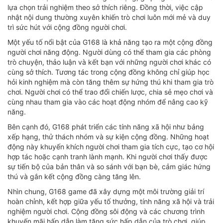
lựa chọn trải nghiệm theo sở thích riêng. Đồng thời, việc cập
nhật nội dung thường xuyên khiến trò chơi luôn mới mẻ và duy
trì sức hút với cộng đồng người chơi.
Một yếu tố nổi bật của G168 là khả năng tạo ra một cộng đồng
người chơi năng động. Người dùng có thể tham gia các phòng
trò chuyện, thảo luận và kết bạn với những người chơi khác có
cùng sở thích. Tương tác trong cộng đồng không chỉ giúp học
hỏi kinh nghiệm mà còn tăng thêm sự hứng thú khi tham gia trò
chơi. Người chơi có thể trao đổi chiến lược, chia sẻ mẹo chơi và
cùng nhau tham gia vào các hoạt động nhóm để nâng cao kỹ
năng.
Bên cạnh đó, G168 phát triển các tính năng xã hội như bảng
xếp hạng, thử thách nhóm và sự kiện cộng đồng. Những hoạt
động này khuyến khích người chơi tham gia tích cực, tạo cơ hội
hợp tác hoặc cạnh tranh lành mạnh. Khi người chơi thấy được
sự tiến bộ của bản thân và so sánh với bạn bè, cảm giác hứng
thú và gắn kết cộng đồng càng tăng lên.
Nhìn chung, G168 game đã xây dựng một môi trường giải trí
hoàn chỉnh, kết hợp giữa yếu tố thưởng, tính năng xã hội và trải
nghiệm người chơi. Cộng đồng sôi động và các chương trình
khuyến mãi hấp dẫn làm tăng sức hấp dẫn của trò chơi, giúp