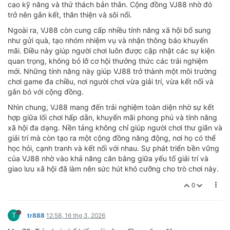
cao kỹ năng và thử thách bản thân. Cộng đồng VJ88 nhờ đó
trở nên gắn kết, thân thiện và sôi nổi.
Ngoài ra, VJ88 còn cung cấp nhiều tính năng xã hội bổ sung
như gửi quà, tạo nhóm nhiệm vụ và nhận thông báo khuyến
mãi. Điều này giúp người chơi luôn được cập nhật các sự kiện
quan trọng, không bỏ lỡ cơ hội thưởng thức các trải nghiệm
mới. Những tính năng này giúp VJ88 trở thành một môi trường
chơi game đa chiều, nơi người chơi vừa giải trí, vừa kết nối và
gắn bó với cộng đồng.
Nhìn chung, VJ88 mang đến trải nghiệm toàn diện nhờ sự kết
hợp giữa lối chơi hấp dẫn, khuyến mãi phong phú và tính năng
xã hội đa dạng. Nền tảng không chỉ giúp người chơi thư giãn và
giải trí mà còn tạo ra một cộng đồng năng động, nơi họ có thể
học hỏi, cạnh tranh và kết nối với nhau. Sự phát triển bền vững
của VJ88 nhờ vào khả năng cân bằng giữa yếu tố giải trí và
giao lưu xã hội đã làm nên sức hút khó cưỡng cho trò chơi này.
0
T
tr888
12:58, 16 thg 3, 2026