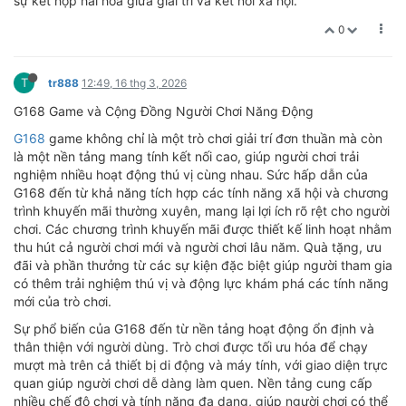
sự kết hợp hài hòa giữa giải trí và kết nối xã hội.
0
T
tr888
12:49, 16 thg 3, 2026
G168 Game và Cộng Đồng Người Chơi Năng Động
G168
game không chỉ là một trò chơi giải trí đơn thuần mà còn
là một nền tảng mang tính kết nối cao, giúp người chơi trải
nghiệm nhiều hoạt động thú vị cùng nhau. Sức hấp dẫn của
G168 đến từ khả năng tích hợp các tính năng xã hội và chương
trình khuyến mãi thường xuyên, mang lại lợi ích rõ rệt cho người
chơi. Các chương trình khuyến mãi được thiết kế linh hoạt nhằm
thu hút cả người chơi mới và người chơi lâu năm. Quà tặng, ưu
đãi và phần thưởng từ các sự kiện đặc biệt giúp người tham gia
có thêm trải nghiệm thú vị và động lực khám phá các tính năng
mới của trò chơi.
Sự phổ biến của G168 đến từ nền tảng hoạt động ổn định và
thân thiện với người dùng. Trò chơi được tối ưu hóa để chạy
mượt mà trên cả thiết bị di động và máy tính, với giao diện trực
quan giúp người chơi dễ dàng làm quen. Nền tảng cung cấp
nhiều chế độ chơi và tính năng đa dạng, giúp người chơi có thể