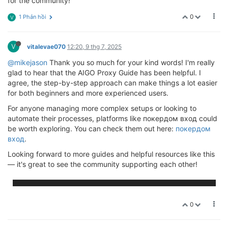
for the community!
0
1 Phản hồi
V
V
vitalevae070
12:20, 9 thg 7, 2025
@mikejason
Thank you so much for your kind words! I'm really
glad to hear that the AIGO Proxy Guide has been helpful. I
agree, the step-by-step approach can make things a lot easier
for both beginners and more experienced users.
For anyone managing more complex setups or looking to
automate their processes, platforms like покердом вход could
be worth exploring. You can check them out here:
покердом
вход
.
Looking forward to more guides and helpful resources like this
— it's great to see the community supporting each other!
0