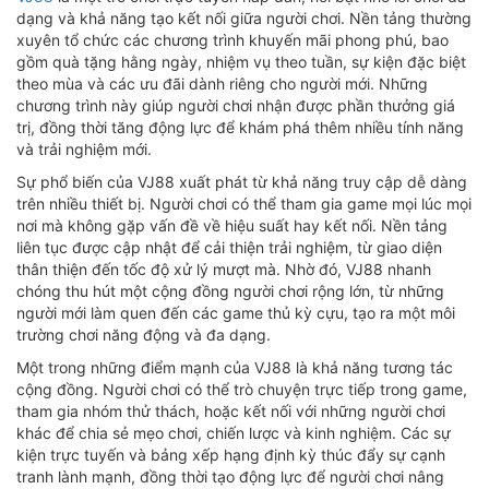
dạng và khả năng tạo kết nối giữa người chơi. Nền tảng thường
xuyên tổ chức các chương trình khuyến mãi phong phú, bao
gồm quà tặng hằng ngày, nhiệm vụ theo tuần, sự kiện đặc biệt
theo mùa và các ưu đãi dành riêng cho người mới. Những
chương trình này giúp người chơi nhận được phần thưởng giá
trị, đồng thời tăng động lực để khám phá thêm nhiều tính năng
và trải nghiệm mới.
Sự phổ biến của VJ88 xuất phát từ khả năng truy cập dễ dàng
trên nhiều thiết bị. Người chơi có thể tham gia game mọi lúc mọi
nơi mà không gặp vấn đề về hiệu suất hay kết nối. Nền tảng
liên tục được cập nhật để cải thiện trải nghiệm, từ giao diện
thân thiện đến tốc độ xử lý mượt mà. Nhờ đó, VJ88 nhanh
chóng thu hút một cộng đồng người chơi rộng lớn, từ những
người mới làm quen đến các game thủ kỳ cựu, tạo ra một môi
trường chơi năng động và đa dạng.
Một trong những điểm mạnh của VJ88 là khả năng tương tác
cộng đồng. Người chơi có thể trò chuyện trực tiếp trong game,
tham gia nhóm thử thách, hoặc kết nối với những người chơi
khác để chia sẻ mẹo chơi, chiến lược và kinh nghiệm. Các sự
kiện trực tuyến và bảng xếp hạng định kỳ thúc đẩy sự cạnh
tranh lành mạnh, đồng thời tạo động lực để người chơi nâng