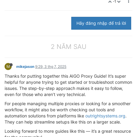
-1
Hãy đăng nhập để trả lời
2 NĂM SAU
M
mikejason
9:29, 3 thg 7, 2025
Thanks for putting together this AIGO Proxy Guide! It’s super
helpful for anyone trying to get started or troubleshoot common
issues. The step-by-step approach makes it easy to follow,
even for those who aren’t very technical.
For people managing multiple proxies or looking for a smoother
workflow, it might also be worth checking out tools and
automation solutions from platforms like
outrightsystems.org
.
They can help streamline setups like this on a larger scale.
Looking forward to more guides like this — it’s a great resource