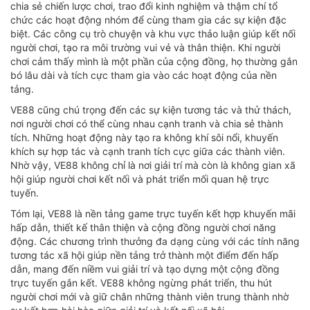
chia sẻ chiến lược chơi, trao đổi kinh nghiệm và thậm chí tổ
chức các hoạt động nhóm để cùng tham gia các sự kiện đặc
biệt. Các công cụ trò chuyện và khu vực thảo luận giúp kết nối
người chơi, tạo ra môi trường vui vẻ và thân thiện. Khi người
chơi cảm thấy mình là một phần của cộng đồng, họ thường gắn
bó lâu dài và tích cực tham gia vào các hoạt động của nền
tảng.
VE88 cũng chú trọng đến các sự kiện tương tác và thử thách,
nơi người chơi có thể cùng nhau cạnh tranh và chia sẻ thành
tích. Những hoạt động này tạo ra không khí sôi nổi, khuyến
khích sự hợp tác và cạnh tranh tích cực giữa các thành viên.
Nhờ vậy, VE88 không chỉ là nơi giải trí mà còn là không gian xã
hội giúp người chơi kết nối và phát triển mối quan hệ trực
tuyến.
Tóm lại, VE88 là nền tảng game trực tuyến kết hợp khuyến mãi
hấp dẫn, thiết kế thân thiện và cộng đồng người chơi năng
động. Các chương trình thưởng đa dạng cùng với các tính năng
tương tác xã hội giúp nền tảng trở thành một điểm đến hấp
dẫn, mang đến niềm vui giải trí và tạo dựng một cộng đồng
trực tuyến gắn kết. VE88 không ngừng phát triển, thu hút
người chơi mới và giữ chân những thành viên trung thành nhờ