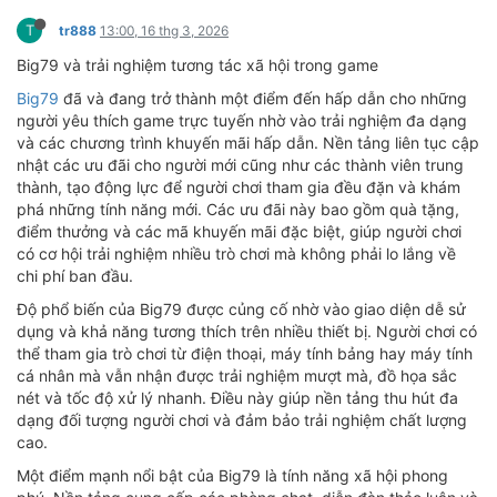
T
tr888
13:00, 16 thg 3, 2026
Big79 và trải nghiệm tương tác xã hội trong game
Big79
đã và đang trở thành một điểm đến hấp dẫn cho những
người yêu thích game trực tuyến nhờ vào trải nghiệm đa dạng
và các chương trình khuyến mãi hấp dẫn. Nền tảng liên tục cập
nhật các ưu đãi cho người mới cũng như các thành viên trung
thành, tạo động lực để người chơi tham gia đều đặn và khám
phá những tính năng mới. Các ưu đãi này bao gồm quà tặng,
điểm thưởng và các mã khuyến mãi đặc biệt, giúp người chơi
có cơ hội trải nghiệm nhiều trò chơi mà không phải lo lắng về
chi phí ban đầu.
Độ phổ biến của Big79 được củng cố nhờ vào giao diện dễ sử
dụng và khả năng tương thích trên nhiều thiết bị. Người chơi có
thể tham gia trò chơi từ điện thoại, máy tính bảng hay máy tính
cá nhân mà vẫn nhận được trải nghiệm mượt mà, đồ họa sắc
nét và tốc độ xử lý nhanh. Điều này giúp nền tảng thu hút đa
dạng đối tượng người chơi và đảm bảo trải nghiệm chất lượng
cao.
Một điểm mạnh nổi bật của Big79 là tính năng xã hội phong