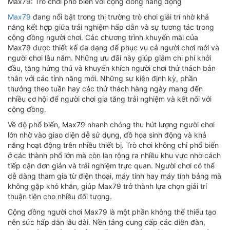
Max79: Trò chơi phổ biến với cộng đồng năng động
Max79
đang nổi bật trong thị trường trò chơi giải trí nhờ khả
năng kết hợp giữa trải nghiệm hấp dẫn và sự tương tác trong
cộng đồng người chơi. Các chương trình khuyến mãi của
Max79 được thiết kế đa dạng để phục vụ cả người chơi mới và
người chơi lâu năm. Những ưu đãi này giúp giảm chi phí khởi
đầu, tăng hứng thú và khuyến khích người chơi thử thách bản
thân với các tính năng mới. Những sự kiện định kỳ, phần
thưởng theo tuần hay các thử thách hàng ngày mang đến
nhiều cơ hội để người chơi gia tăng trải nghiệm và kết nối với
cộng đồng.
Về độ phổ biến, Max79 nhanh chóng thu hút lượng người chơi
lớn nhờ vào giao diện dễ sử dụng, đồ họa sinh động và khả
năng hoạt động trên nhiều thiết bị. Trò chơi không chỉ phổ biến
ở các thành phố lớn mà còn lan rộng ra nhiều khu vực nhờ cách
tiếp cận đơn giản và trải nghiệm trực quan. Người chơi có thể
dễ dàng tham gia từ điện thoại, máy tính hay máy tính bảng mà
không gặp khó khăn, giúp Max79 trở thành lựa chọn giải trí
thuận tiện cho nhiều đối tượng.
Cộng đồng người chơi Max79 là một phần không thể thiếu tạo
nên sức hấp dẫn lâu dài. Nền tảng cung cấp các diễn đàn,