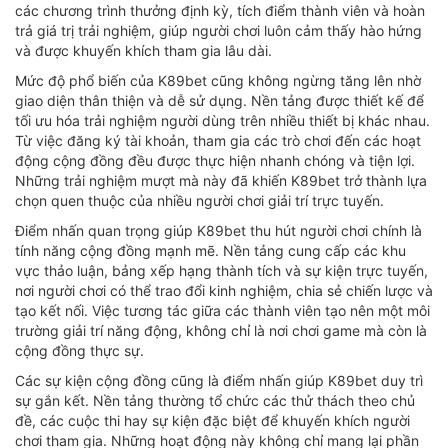
các chương trình thưởng định kỳ, tích điểm thành viên và hoàn
trả giá trị trải nghiệm, giúp người chơi luôn cảm thấy hào hứng
và được khuyến khích tham gia lâu dài.
Mức độ phổ biến của K89bet cũng không ngừng tăng lên nhờ
giao diện thân thiện và dễ sử dụng. Nền tảng được thiết kế để
tối ưu hóa trải nghiệm người dùng trên nhiều thiết bị khác nhau.
Từ việc đăng ký tài khoản, tham gia các trò chơi đến các hoạt
động cộng đồng đều được thực hiện nhanh chóng và tiện lợi.
Những trải nghiệm mượt mà này đã khiến K89bet trở thành lựa
chọn quen thuộc của nhiều người chơi giải trí trực tuyến.
Điểm nhấn quan trọng giúp K89bet thu hút người chơi chính là
tính năng cộng đồng mạnh mẽ. Nền tảng cung cấp các khu
vực thảo luận, bảng xếp hạng thành tích và sự kiện trực tuyến,
nơi người chơi có thể trao đổi kinh nghiệm, chia sẻ chiến lược và
tạo kết nối. Việc tương tác giữa các thành viên tạo nên một môi
trường giải trí năng động, không chỉ là nơi chơi game mà còn là
cộng đồng thực sự.
Các sự kiện cộng đồng cũng là điểm nhấn giúp K89bet duy trì
sự gắn kết. Nền tảng thường tổ chức các thử thách theo chủ
đề, các cuộc thi hay sự kiện đặc biệt để khuyến khích người
chơi tham gia. Những hoạt động này không chỉ mang lại phần