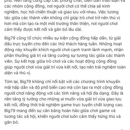
phú. Nền tảng cung cấp các phòng chat, diễn đàn thảo luận và
các nhóm cộng đồng, nơi người chơi có thể chia sẻ kinh
nghiệm, học hỏi chiến thuật và giao lưu với nhau. Việc tương
tác giữa các thành viên không chỉ giúp trò chơi trở nên thú vị
hơn mà còn tạo ra một môi trường thân thiện, nơi người chơi
cảm thấy được kết nối và gắn bó lâu dài.
Big79 cũng tổ chức nhiều sự kiện cộng đồng hấp dẫn, từ giải
đấu trực tuyến cho đến các thử thách hàng tuần. Những hoạt
động này khuyến khích người chơi cạnh tranh lành mạnh, nhận
phần thưởng giá trị và tăng cường sự tương tác giữa các thành
viên. Sự kết hợp giữa trò chơi và các hoạt động cộng đồng
giúp người chơi vừa giải trí vừa kết nối, tạo nên trải nghiệm toàn
diện và thú vị.
Tóm lại, Big79 không chỉ nổi bật với các chương trình khuyến
mãi hấp dẫn và độ phổ biến cao mà còn tạo ra một cộng đồng
người chơi năng động với các tính năng xã hội đa dạng. Đây là
nền tảng lý tưởng cho những ai muốn vừa giải trí vừa giao lưu
kết nối, đồng thời trải nghiệm game trực tuyến chất lượng cao.
Big79 mang đến sự cân bằng hoàn hảo giữa chơi game và
tương tác xã hội, khiến người chơi luôn cảm thấy hứng thú và
gắn bó.