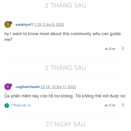
2 THÁNG SAU
S
sankhya11
7:28, 2 thg 9, 2025
hy I want to know more about this community who can guide
me?
0
2 THÁNG SAU
C
cogihotchunhi
23:14, 14 thg 11, 2025
Ủa phần mềm này còn hỗ trợ không. Tôi không thể mở được nó
0
1 Phản hồi
T
27 NGÀY SAU